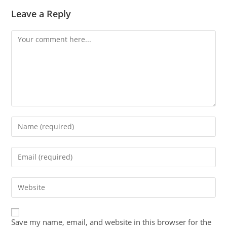
Leave a Reply
Save my name, email, and website in this browser for the