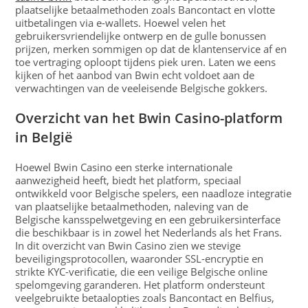
plaatselijke betaalmethoden zoals Bancontact en vlotte
uitbetalingen via e-wallets. Hoewel velen het
gebruikersvriendelijke ontwerp en de gulle bonussen
prijzen, merken sommigen op dat de klantenservice af en
toe vertraging oploopt tijdens piek uren. Laten we eens
kijken of het aanbod van Bwin echt voldoet aan de
verwachtingen van de veeleisende Belgische gokkers.
Overzicht van het Bwin Casino-platform
in België
Hoewel Bwin Casino een sterke internationale
aanwezigheid heeft, biedt het platform, speciaal
ontwikkeld voor Belgische spelers, een naadloze integratie
van plaatselijke betaalmethoden, naleving van de
Belgische kansspelwetgeving en een gebruikersinterface
die beschikbaar is in zowel het Nederlands als het Frans.
In dit overzicht van Bwin Casino zien we stevige
beveiligingsprotocollen, waaronder SSL-encryptie en
strikte KYC-verificatie, die een veilige Belgische online
spelomgeving garanderen. Het platform ondersteunt
veelgebruikte betaalopties zoals Bancontact en Belfius,