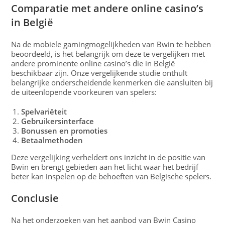
Comparatie met andere online casino’s
in België
Na de mobiele gamingmogelijkheden van Bwin te hebben
beoordeeld, is het belangrijk om deze te vergelijken met
andere prominente online casino’s die in België
beschikbaar zijn. Onze vergelijkende studie onthult
belangrijke onderscheidende kenmerken die aansluiten bij
de uiteenlopende voorkeuren van spelers:
Spelvariëteit
Gebruikersinterface
Bonussen en promoties
Betaalmethoden
Deze vergelijking verheldert ons inzicht in de positie van
Bwin en brengt gebieden aan het licht waar het bedrijf
beter kan inspelen op de behoeften van Belgische spelers.
Conclusie
Na het onderzoeken van het aanbod van Bwin Casino