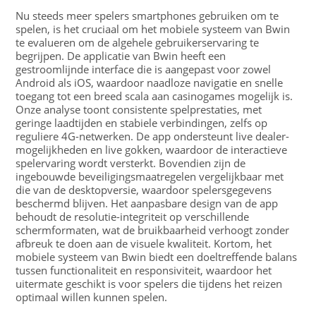
Nu steeds meer spelers smartphones gebruiken om te
spelen, is het cruciaal om het mobiele systeem van Bwin
te evalueren om de algehele gebruikerservaring te
begrijpen. De applicatie van Bwin heeft een
gestroomlijnde interface die is aangepast voor zowel
Android als iOS, waardoor naadloze navigatie en snelle
toegang tot een breed scala aan casinogames mogelijk is.
Onze analyse toont consistente spelprestaties, met
geringe laadtijden en stabiele verbindingen, zelfs op
reguliere 4G-netwerken. De app ondersteunt live dealer-
mogelijkheden en live gokken, waardoor de interactieve
spelervaring wordt versterkt. Bovendien zijn de
ingebouwde beveiligingsmaatregelen vergelijkbaar met
die van de desktopversie, waardoor spelersgegevens
beschermd blijven. Het aanpasbare design van de app
behoudt de resolutie-integriteit op verschillende
schermformaten, wat de bruikbaarheid verhoogt zonder
afbreuk te doen aan de visuele kwaliteit. Kortom, het
mobiele systeem van Bwin biedt een doeltreffende balans
tussen functionaliteit en responsiviteit, waardoor het
uitermate geschikt is voor spelers die tijdens het reizen
optimaal willen kunnen spelen.