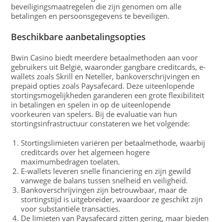
beveiligingsmaatregelen die zijn genomen om alle
betalingen en persoonsgegevens te beveiligen.
Beschikbare aanbetalingsopties
Bwin Casino biedt meerdere betaalmethoden aan voor
gebruikers uit België, waaronder gangbare creditcards, e-
wallets zoals Skrill en Neteller, bankoverschrijvingen en
prepaid opties zoals Paysafecard. Deze uiteenlopende
stortingsmogelijkheden garanderen een grote flexibiliteit
in betalingen en spelen in op de uiteenlopende
voorkeuren van spelers. Bij de evaluatie van hun
stortingsinfrastructuur constateren we het volgende:
Stortingslimieten variëren per betaalmethode, waarbij
creditcards over het algemeen hogere
maximumbedragen toelaten.
E-wallets leveren snelle financiering en zijn gewild
vanwege de balans tussen snelheid en veiligheid.
Bankoverschrijvingen zijn betrouwbaar, maar de
stortingstijd is uitgebreider, waardoor ze geschikt zijn
voor substantiële transacties.
De limieten van Paysafecard zitten gering, maar bieden