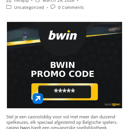
netajip
March 24, 2026
Uncategorized
0 Comments
Stel je een casinolobby voor vol met meer dan duizend
spelkeuzes, elk speciaal afgestemd op Belgische spelers.
casino bwin
biedt een omvangrijke spelbibliotheek,