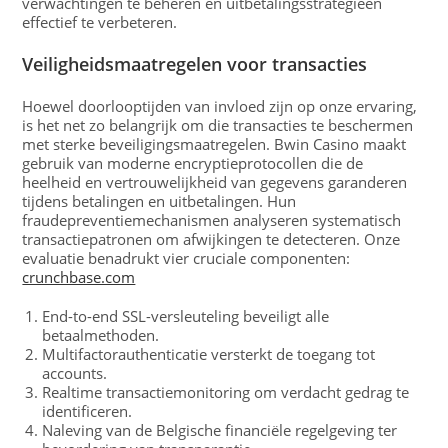
verwachtingen te beheren en uitbetalingsstrategieën
effectief te verbeteren.
Veiligheidsmaatregelen voor transacties
Hoewel doorlooptijden van invloed zijn op onze ervaring,
is het net zo belangrijk om die transacties te beschermen
met sterke beveiligingsmaatregelen. Bwin Casino maakt
gebruik van moderne encryptieprotocollen die de
heelheid en vertrouwelijkheid van gegevens garanderen
tijdens betalingen en uitbetalingen. Hun
fraudepreventiemechanismen analyseren systematisch
transactiepatronen om afwijkingen te detecteren. Onze
evaluatie benadrukt vier cruciale componenten:
crunchbase.com
End-to-end SSL-versleuteling beveiligt alle
betaalmethoden.
Multifactorauthenticatie versterkt de toegang tot
accounts.
Realtime transactiemonitoring om verdacht gedrag te
identificeren.
Naleving van de Belgische financiële regelgeving ter