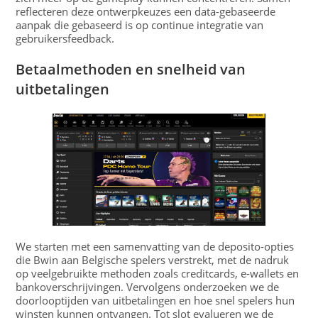
reflecteren deze ontwerpkeuzes een data-gebaseerde
aanpak die gebaseerd is op continue integratie van
gebruikersfeedback.
Betaalmethoden en snelheid van
uitbetalingen
We starten met een samenvatting van de deposito-opties
die Bwin aan Belgische spelers verstrekt, met de nadruk
op veelgebruikte methoden zoals creditcards, e-wallets en
bankoverschrijvingen. Vervolgens onderzoeken we de
doorlooptijden van uitbetalingen en hoe snel spelers hun
winsten kunnen ontvangen. Tot slot evalueren we de