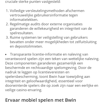
cruciale sterke punten vastgesteld:
Volledige versleutelingsmethoden afschermen
vertrouwelijke gebruikersinformatie tegen
informatielekken.
Regelmatige audits door externe organisaties
garanderen de willekeurigheid en integriteit van de
spelresultaten.
Ruime systemen ter veiligstelling van gebruikers
bevatten onder meer mogelijkheden tot zelfuitsluiting
en depositolimieten.
Transparante licentie-informatie en naleving van
verantwoord spelen zijn een teken van wettelijke naleving.
Deze componenten garanderen gezamenlijk een
beschermde en rechtvaardige spelomgeving. Door de
nadruk te leggen op licentievereisten en
spelersbescherming, toont Bwin haar toewijding aan
integriteit en geloofwaardigheid, essentieel voor
doorwinterde spelers die op zoek zijn naar een eerlijke en
veilige casino-ervaring.
Ervaar mobiel spelen met Bwin