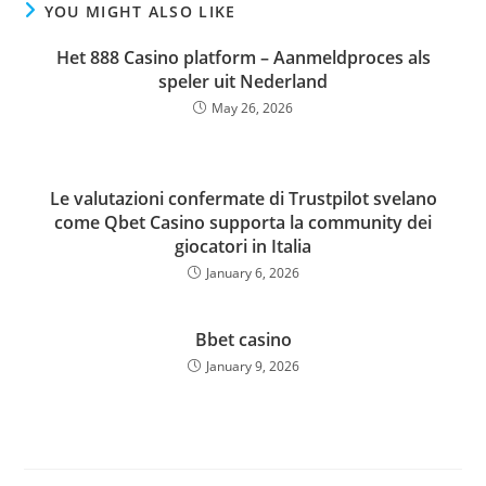
YOU MIGHT ALSO LIKE
Het 888 Casino platform – Aanmeldproces als
speler uit Nederland
May 26, 2026
Le valutazioni confermate di Trustpilot svelano
come Qbet Casino supporta la community dei
giocatori in Italia
January 6, 2026
Bbet casino
January 9, 2026