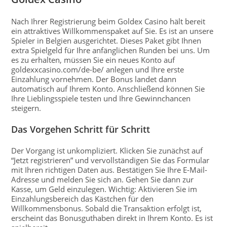
Nach Ihrer Registrierung beim Goldex Casino hält bereit
ein attraktives Willkommenspaket auf Sie. Es ist an unsere
Spieler in Belgien ausgerichtet. Dieses Paket gibt Ihnen
extra Spielgeld für Ihre anfänglichen Runden bei uns. Um
es zu erhalten, müssen Sie ein neues Konto auf
goldexxcasino.com/de-be/ anlegen und Ihre erste
Einzahlung vornehmen. Der Bonus landet dann
automatisch auf Ihrem Konto. Anschließend können Sie
Ihre Lieblingsspiele testen und Ihre Gewinnchancen
steigern.
Das Vorgehen Schritt für Schritt
Der Vorgang ist unkompliziert. Klicken Sie zunächst auf
“Jetzt registrieren” und vervollständigen Sie das Formular
mit Ihren richtigen Daten aus. Bestätigen Sie Ihre E-Mail-
Adresse und melden Sie sich an. Gehen Sie dann zur
Kasse, um Geld einzulegen. Wichtig: Aktivieren Sie im
Einzahlungsbereich das Kästchen für den
Willkommensbonus. Sobald die Transaktion erfolgt ist,
erscheint das Bonusguthaben direkt in Ihrem Konto. Es ist