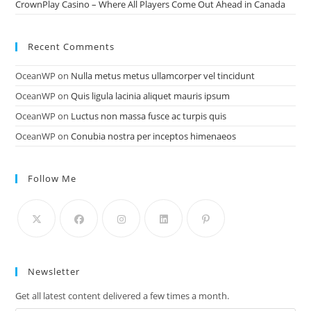
CrownPlay Casino – Where All Players Come Out Ahead in Canada
Recent Comments
OceanWP
on
Nulla metus metus ullamcorper vel tincidunt
OceanWP
on
Quis ligula lacinia aliquet mauris ipsum
OceanWP
on
Luctus non massa fusce ac turpis quis
OceanWP
on
Conubia nostra per inceptos himenaeos
Follow Me
Newsletter
Get all latest content delivered a few times a month.