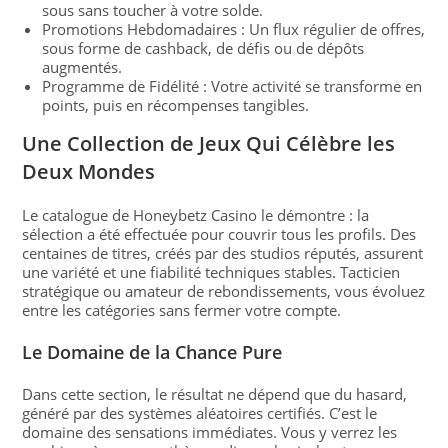
sous sans toucher à votre solde.
Promotions Hebdomadaires : Un flux régulier de offres,
sous forme de cashback, de défis ou de dépôts
augmentés.
Programme de Fidélité : Votre activité se transforme en
points, puis en récompenses tangibles.
Une Collection de Jeux Qui Célèbre les
Deux Mondes
Le catalogue de Honeybetz Casino le démontre : la
sélection a été effectuée pour couvrir tous les profils. Des
centaines de titres, créés par des studios réputés, assurent
une variété et une fiabilité techniques stables. Tacticien
stratégique ou amateur de rebondissements, vous évoluez
entre les catégories sans fermer votre compte.
Le Domaine de la Chance Pure
Dans cette section, le résultat ne dépend que du hasard,
généré par des systèmes aléatoires certifiés. C’est le
domaine des sensations immédiates. Vous y verrez les