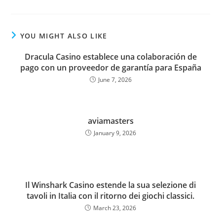
YOU MIGHT ALSO LIKE
Dracula Casino establece una colaboración de
pago con un proveedor de garantía para España
June 7, 2026
aviamasters
January 9, 2026
Il Winshark Casino estende la sua selezione di
tavoli in Italia con il ritorno dei giochi classici.
March 23, 2026