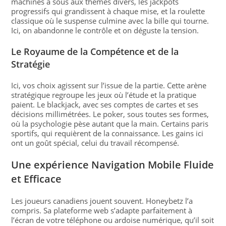
machines à sous aux thèmes divers, les jackpots
progressifs qui grandissent à chaque mise, et la roulette
classique où le suspense culmine avec la bille qui tourne.
Ici, on abandonne le contrôle et on déguste la tension.
Le Royaume de la Compétence et de la
Stratégie
Ici, vos choix agissent sur l’issue de la partie. Cette arène
stratégique regroupe les jeux où l’étude et la pratique
paient. Le blackjack, avec ses comptes de cartes et ses
décisions millimétrées. Le poker, sous toutes ses formes,
où la psychologie pèse autant que la main. Certains paris
sportifs, qui requièrent de la connaissance. Les gains ici
ont un goût spécial, celui du travail récompensé.
Une expérience Navigation Mobile Fluide
et Efficace
Les joueurs canadiens jouent souvent. Honeybetz l’a
compris. Sa plateforme web s’adapte parfaitement à
l’écran de votre téléphone ou ardoise numérique, qu’il soit