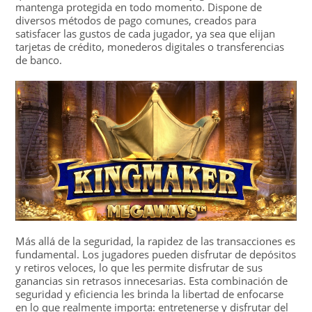
mantenga protegida en todo momento. Dispone de
diversos métodos de pago comunes, creados para
satisfacer las gustos de cada jugador, ya sea que elijan
tarjetas de crédito, monederos digitales o transferencias
de banco.
Más allá de la seguridad, la rapidez de las transacciones es
fundamental. Los jugadores pueden disfrutar de depósitos
y retiros veloces, lo que les permite disfrutar de sus
ganancias sin retrasos innecesarias. Esta combinación de
seguridad y eficiencia les brinda la libertad de enfocarse
en lo que realmente importa: entretenerse y disfrutar del