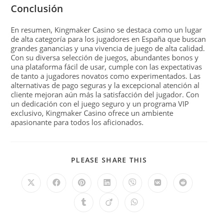
Conclusión
En resumen, Kingmaker Casino se destaca como un lugar
de alta categoría para los jugadores en España que buscan
grandes ganancias y una vivencia de juego de alta calidad.
Con su diversa selección de juegos, abundantes bonos y
una plataforma fácil de usar, cumple con las expectativas
de tanto a jugadores novatos como experimentados. Las
alternativas de pago seguras y la excepcional atención al
cliente mejoran aún más la satisfacción del jugador. Con
un dedicación con el juego seguro y un programa VIP
exclusivo, Kingmaker Casino ofrece un ambiente
apasionante para todos los aficionados.
PLEASE SHARE THIS