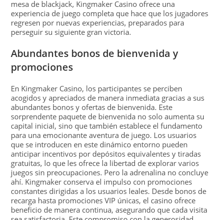
mesa de blackjack, Kingmaker Casino ofrece una
experiencia de juego completa que hace que los jugadores
regresen por nuevas experiencias, preparados para
perseguir su siguiente gran victoria.
Abundantes bonos de bienvenida y
promociones
En Kingmaker Casino, los participantes se perciben
acogidos y apreciados de manera inmediata gracias a sus
abundantes bonos y ofertas de bienvenida. Este
sorprendente paquete de bienvenida no solo aumenta su
capital inicial, sino que también establece el fundamento
para una emocionante aventura de juego. Los usuarios
que se introducen en este dinámico entorno pueden
anticipar incentivos por depósitos equivalentes y tiradas
gratuitas, lo que les ofrece la libertad de explorar varios
juegos sin preocupaciones. Pero la adrenalina no concluye
ahí. Kingmaker conserva el impulso con promociones
constantes dirigidas a los usuarios leales. Desde bonos de
recarga hasta promociones VIP únicas, el casino ofrece
beneficio de manera continua, asegurando que cada visita
sea satisfactoria. Este compromiso con la generosidad