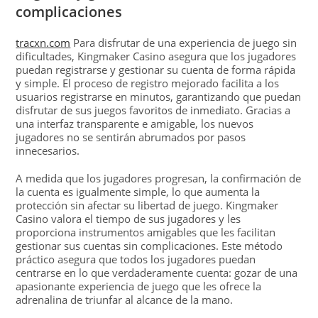
complicaciones
tracxn.com
Para disfrutar de una experiencia de juego sin
dificultades, Kingmaker Casino asegura que los jugadores
puedan registrarse y gestionar su cuenta de forma rápida
y simple. El proceso de registro mejorado facilita a los
usuarios registrarse en minutos, garantizando que puedan
disfrutar de sus juegos favoritos de inmediato. Gracias a
una interfaz transparente e amigable, los nuevos
jugadores no se sentirán abrumados por pasos
innecesarios.
A medida que los jugadores progresan, la confirmación de
la cuenta es igualmente simple, lo que aumenta la
protección sin afectar su libertad de juego. Kingmaker
Casino valora el tiempo de sus jugadores y les
proporciona instrumentos amigables que les facilitan
gestionar sus cuentas sin complicaciones. Este método
práctico asegura que todos los jugadores puedan
centrarse en lo que verdaderamente cuenta: gozar de una
apasionante experiencia de juego que les ofrece la
adrenalina de triunfar al alcance de la mano.