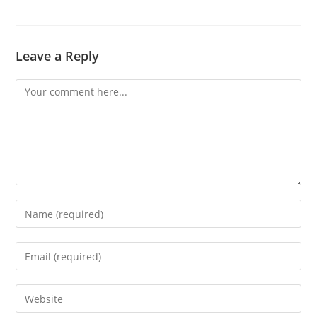
Leave a Reply