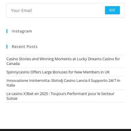
GO
Instagram
Recent Posts
Casino Stories and Winning Moments at Lucky Dreams Casino for
Canada
Spinnycasino Offers Large Bonuses for New Members in UK
Innovazione Ininterrotta: Slotsdj Casino Lancia il Supporto 24/7 in
Italia
Le casino X3bet en 2025 : Toujours Performant pour le Secteur
Suisse