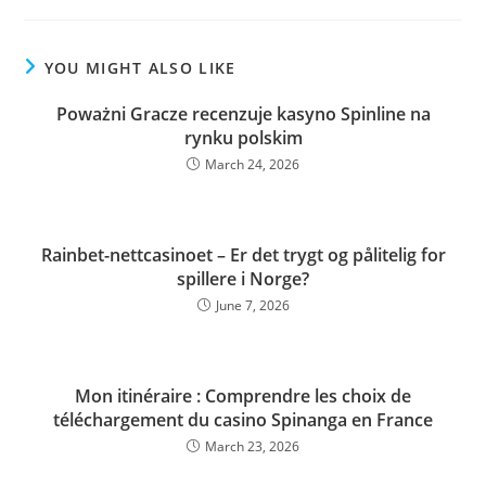
YOU MIGHT ALSO LIKE
Poważni Gracze recenzuje kasyno Spinline na
rynku polskim
March 24, 2026
Rainbet-nettcasinoet – Er det trygt og pålitelig for
spillere i Norge?
June 7, 2026
Mon itinéraire : Comprendre les choix de
téléchargement du casino Spinanga en France
March 23, 2026