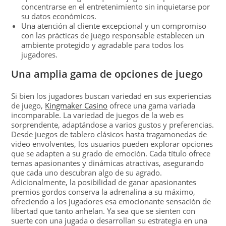
concentrarse en el entretenimiento sin inquietarse por
su datos económicos.
Una atención al cliente excepcional y un compromiso
con las prácticas de juego responsable establecen un
ambiente protegido y agradable para todos los
jugadores.
Una amplia gama de opciones de juego
Si bien los jugadores buscan variedad en sus experiencias
de juego,
Kingmaker Casino
ofrece una gama variada
incomparable. La variedad de juegos de la web es
sorprendente, adaptándose a varios gustos y preferencias.
Desde juegos de tablero clásicos hasta tragamonedas de
video envolventes, los usuarios pueden explorar opciones
que se adapten a su grado de emoción. Cada título ofrece
temas apasionantes y dinámicas atractivas, asegurando
que cada uno descubran algo de su agrado.
Adicionalmente, la posibilidad de ganar apasionantes
premios gordos conserva la adrenalina a su máximo,
ofreciendo a los jugadores esa emocionante sensación de
libertad que tanto anhelan. Ya sea que se sienten con
suerte con una jugada o desarrollan su estrategia en una