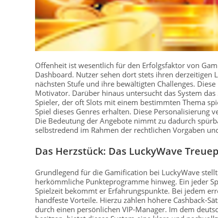
Offenheit ist wesentlich für den Erfolgsfaktor von Gami
Dashboard. Nutzer sehen dort stets ihren derzeitigen 
nächsten Stufe und ihre bewältigten Challenges. Diese k
Motivator. Darüber hinaus untersucht das System das S
Spieler, der oft Slots mit einem bestimmten Thema spi
Spiel dieses Genres erhalten. Diese Personalisierung v
Die Bedeutung der Angebote nimmt zu dadurch spürbar
selbstredend im Rahmen der rechtlichen Vorgaben und
Das Herzstück: Das LuckyWave Treue
Grundlegend für die Gamification bei LuckyWave stell
herkömmliche Punkteprogramme hinweg. Ein jeder Spiel
Spielzeit bekommt er Erfahrungspunkte. Bei jedem err
handfeste Vorteile. Hierzu zählen höhere Cashback-Sät
durch einen persönlichen VIP-Manager. Im dem deutsc