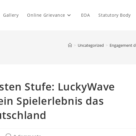
Gallery
Online Grievance
EOA
Statutory Body
>
Uncategorized
>
Engagement der
sten Stufe: LuckyWave
ein Spielerlebnis das
utschland