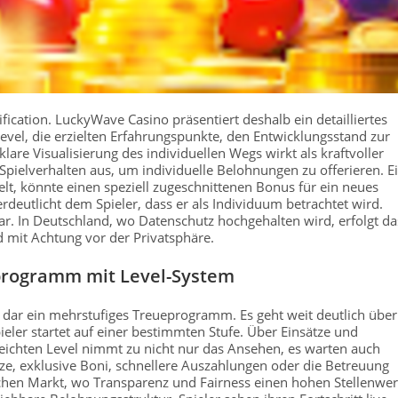
fication. LuckyWave Casino präsentiert deshalb ein detailliertes
Level, die erzielten Erfahrungspunkte, den Entwicklungsstand zur
lare Visualisierung des individuellen Wegs wirkt als kraftvoller
pielverhalten aus, um individuelle Belohnungen zu offerieren. E
elt, könnte einen speziell zugeschnittenen Bonus für ein neues
erdeutlicht dem Spieler, dass er als Individuum betrachtet wird.
. In Deutschland, wo Datenschutz hochgehalten wird, erfolgt da
 mit Achtung vor der Privatsphäre.
programm mit Level-System
t dar ein mehrstufiges Treueprogramm. Es geht weit deutlich über
er startet auf einer bestimmten Stufe. Über Einsätze und
eichten Level nimmt zu nicht nur das Ansehen, es warten auch
ze, exklusive Boni, schnellere Auszahlungen oder die Betreuung
hen Markt, wo Transparenz und Fairness einen hohen Stellenwer