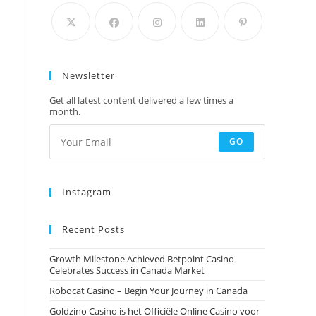
Newsletter
Get all latest content delivered a few times a
month.
GO
Instagram
Recent Posts
Growth Milestone Achieved Betpoint Casino
Celebrates Success in Canada Market
Robocat Casino – Begin Your Journey in Canada
Goldzino Casino is het Officiële Online Casino voor