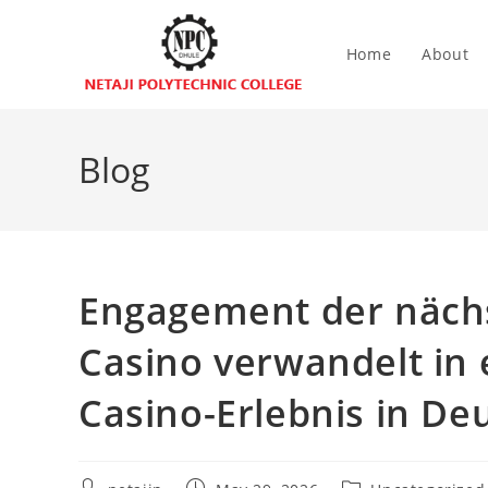
Home
About
Blog
Engagement der näch
Casino verwandelt in 
Casino-Erlebnis in De