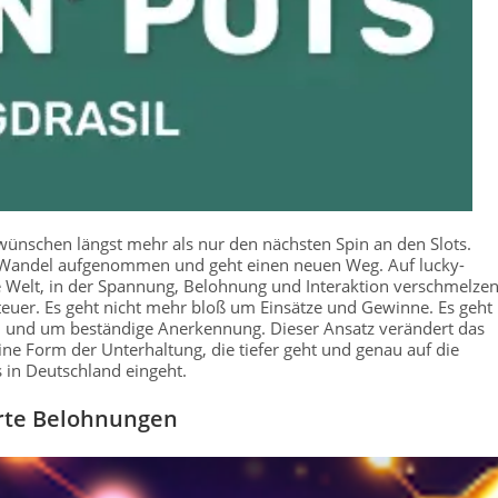
wünschen längst mehr als nur den nächsten Spin an den Slots.
 Wandel aufgenommen und geht einen neuen Weg. Auf lucky-
 Welt, in der Spannung, Belohnung und Interaktion verschmelzen
euer. Es geht nicht mehr bloß um Einsätze und Gewinne. Es geht
en und um beständige Anerkennung. Dieser Ansatz verändert das
ine Form der Unterhaltung, die tiefer geht und genau auf die
 in Deutschland eingeht.
erte Belohnungen