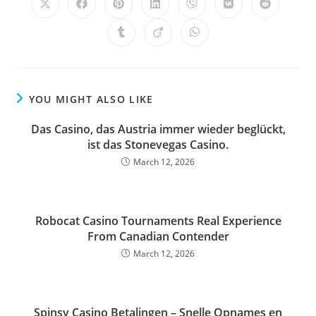
YOU MIGHT ALSO LIKE
Das Casino, das Austria immer wieder beglückt,
ist das Stonevegas Casino.
March 12, 2026
Robocat Casino Tournaments Real Experience
From Canadian Contender
March 12, 2026
Spinsy Casino Betalingen – Snelle Opnames en