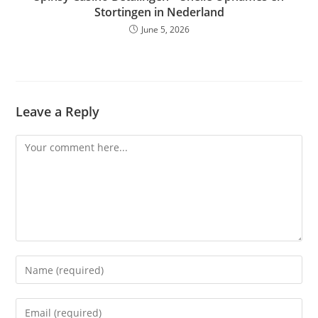
Stortingen in Nederland
June 5, 2026
Leave a Reply