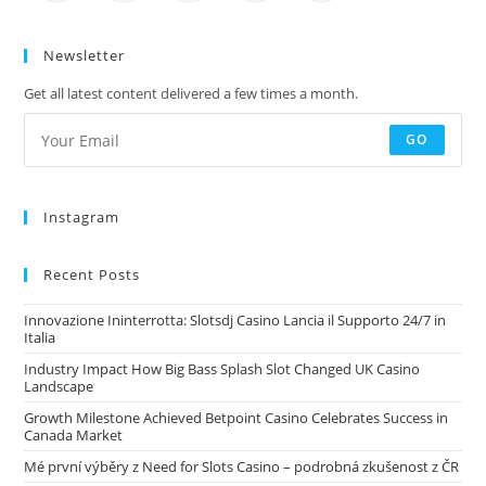
Newsletter
Get all latest content delivered a few times a month.
GO
Instagram
Recent Posts
Innovazione Ininterrotta: Slotsdj Casino Lancia il Supporto 24/7 in
Italia
Industry Impact How Big Bass Splash Slot Changed UK Casino
Landscape
Growth Milestone Achieved Betpoint Casino Celebrates Success in
Canada Market
Mé první výběry z Need for Slots Casino – podrobná zkušenost z ČR