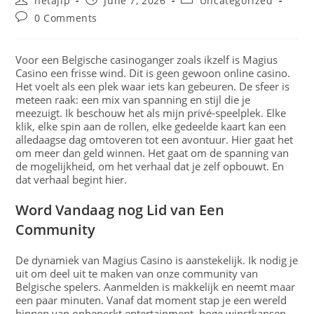
netajip
June 7, 2026
Uncategorized
0 Comments
Voor een Belgische casinoganger zoals ikzelf is Magius
Casino een frisse wind. Dit is geen gewoon online casino.
Het voelt als een plek waar iets kan gebeuren. De sfeer is
meteen raak: een mix van spanning en stijl die je
meezuigt. Ik beschouw het als mijn privé-speelplek. Elke
klik, elke spin aan de rollen, elke gedeelde kaart kan een
alledaagse dag omtoveren tot een avontuur. Hier gaat het
om meer dan geld winnen. Het gaat om de spanning van
de mogelijkheid, om het verhaal dat je zelf opbouwt. En
dat verhaal begint hier.
Word Vandaag nog Lid van Een
Community
De dynamiek van Magius Casino is aanstekelijk. Ik nodig je
uit om deel uit te maken van onze community van
Belgische spelers. Aanmelden is makkelijk en neemt maar
een paar minuten. Vanaf dat moment stap je een wereld
binnen van onbeperkt entertainment, hoge winstkansen