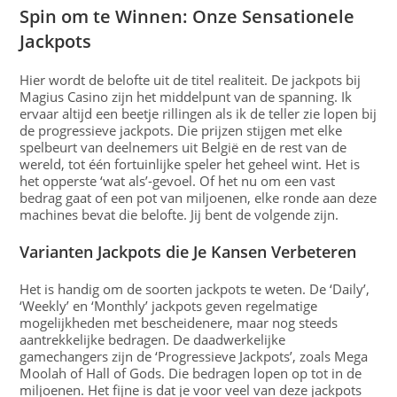
Spin om te Winnen: Onze Sensationele
Jackpots
Hier wordt de belofte uit de titel realiteit. De jackpots bij
Magius Casino zijn het middelpunt van de spanning. Ik
ervaar altijd een beetje rillingen als ik de teller zie lopen bij
de progressieve jackpots. Die prijzen stijgen met elke
spelbeurt van deelnemers uit België en de rest van de
wereld, tot één fortuinlijke speler het geheel wint. Het is
het opperste ‘wat als’-gevoel. Of het nu om een vast
bedrag gaat of een pot van miljoenen, elke ronde aan deze
machines bevat die belofte. Jij bent de volgende zijn.
Varianten Jackpots die Je Kansen Verbeteren
Het is handig om de soorten jackpots te weten. De ‘Daily’,
‘Weekly’ en ‘Monthly’ jackpots geven regelmatige
mogelijkheden met bescheidenere, maar nog steeds
aantrekkelijke bedragen. De daadwerkelijke
gamechangers zijn de ‘Progressieve Jackpots’, zoals Mega
Moolah of Hall of Gods. Die bedragen lopen op tot in de
miljoenen. Het fijne is dat je voor veel van deze jackpots