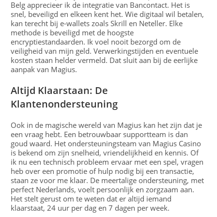
Belg apprecieer ik de integratie van Bancontact. Het is
snel, beveiligd en elkeen kent het. Wie digitaal wil betalen,
kan terecht bij e-wallets zoals Skrill en Neteller. Elke
methode is beveiligd met de hoogste
encryptiestandaarden. Ik voel nooit bezorgd om de
veiligheid van mijn geld. Verwerkingstijden en eventuele
kosten staan helder vermeld. Dat sluit aan bij de eerlijke
aanpak van Magius.
Altijd Klaarstaan: De
Klantenondersteuning
Ook in de magische wereld van Magius kan het zijn dat je
een vraag hebt. Een betrouwbaar supportteam is dan
goud waard. Het ondersteuningsteam van Magius Casino
is bekend om zijn snelheid, vriendelijkheid en kennis. Of
ik nu een technisch probleem ervaar met een spel, vragen
heb over een promotie of hulp nodig bij een transactie,
staan ze voor me klaar. De meertalige ondersteuning, met
perfect Nederlands, voelt persoonlijk en zorgzaam aan.
Het stelt gerust om te weten dat er altijd iemand
klaarstaat, 24 uur per dag en 7 dagen per week.