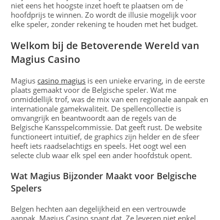
niet eens het hoogste inzet hoeft te plaatsen om de
hoofdprijs te winnen. Zo wordt de illusie mogelijk voor
elke speler, zonder rekening te houden met het budget.
Welkom bij de Betoverende Wereld van
Magius Casino
Magius
casino magius
is een unieke ervaring, in de eerste
plaats gemaakt voor de Belgische speler. Wat me
onmiddellijk trof, was de mix van een regionale aanpak en
internationale gamekwaliteit. De spellencollectie is
omvangrijk en beantwoordt aan de regels van de
Belgische Kansspelcommissie. Dat geeft rust. De website
functioneert intuïtief, de graphics zijn helder en de sfeer
heeft iets raadselachtigs en speels. Het oogt wel een
selecte club waar elk spel een ander hoofdstuk opent.
Wat Magius Bijzonder Maakt voor Belgische
Spelers
Belgen hechten aan degelijkheid en een vertrouwde
aanpak. Magius Casino snapt dat. Ze leveren niet enkel