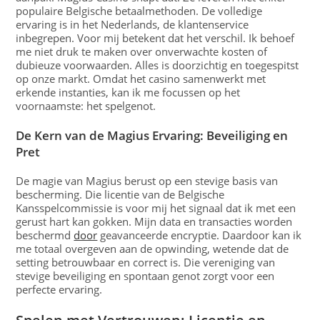
populaire Belgische betaalmethoden. De volledige
ervaring is in het Nederlands, de klantenservice
inbegrepen. Voor mij betekent dat het verschil. Ik behoef
me niet druk te maken over onverwachte kosten of
dubieuze voorwaarden. Alles is doorzichtig en toegespitst
op onze markt. Omdat het casino samenwerkt met
erkende instanties, kan ik me focussen op het
voornaamste: het spelgenot.
De Kern van de Magius Ervaring: Beveiliging en
Pret
De magie van Magius berust op een stevige basis van
bescherming. Die licentie van de Belgische
Kansspelcommissie is voor mij het signaal dat ik met een
gerust hart kan gokken. Mijn data en transacties worden
beschermd
door
geavanceerde encryptie. Daardoor kan ik
me totaal overgeven aan de opwinding, wetende dat de
setting betrouwbaar en correct is. Die vereniging van
stevige beveiliging en spontaan genot zorgt voor een
perfecte ervaring.