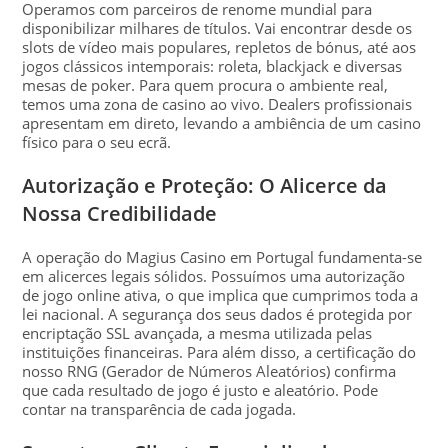
Operamos com parceiros de renome mundial para
disponibilizar milhares de títulos. Vai encontrar desde os
slots de vídeo mais populares, repletos de bónus, até aos
jogos clássicos intemporais: roleta, blackjack e diversas
mesas de poker. Para quem procura o ambiente real,
temos uma zona de casino ao vivo. Dealers profissionais
apresentam em direto, levando a ambiência de um casino
físico para o seu ecrã.
Autorização e Proteção: O Alicerce da
Nossa Credibilidade
A operação do Magius Casino em Portugal fundamenta-se
em alicerces legais sólidos. Possuímos uma autorização
de jogo online ativa, o que implica que cumprimos toda a
lei nacional. A segurança dos seus dados é protegida por
encriptação SSL avançada, a mesma utilizada pelas
instituições financeiras. Para além disso, a certificação do
nosso RNG (Gerador de Números Aleatórios) confirma
que cada resultado de jogo é justo e aleatório. Pode
contar na transparência de cada jogada.