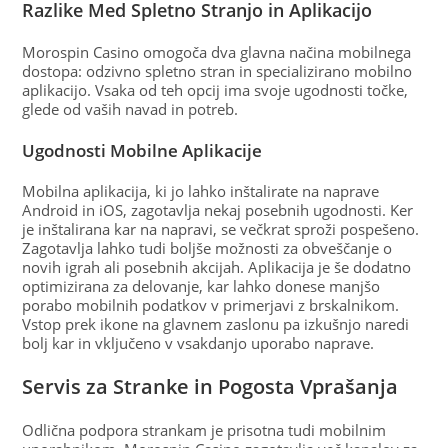
Razlike Med Spletno Stranjo in Aplikacijo
Morospin Casino omogoča dva glavna načina mobilnega
dostopa: odzivno spletno stran in specializirano mobilno
aplikacijo. Vsaka od teh opcij ima svoje ugodnosti točke,
glede od vaših navad in potreb.
Ugodnosti Mobilne Aplikacije
Mobilna aplikacija, ki jo lahko inštalirate na naprave
Android in iOS, zagotavlja nekaj posebnih ugodnosti. Ker
je inštalirana kar na napravi, se večkrat sproži pospešeno.
Zagotavlja lahko tudi boljše možnosti za obveščanje o
novih igrah ali posebnih akcijah. Aplikacija je še dodatno
optimizirana za delovanje, kar lahko donese manjšo
porabo mobilnih podatkov v primerjavi z brskalnikom.
Vstop prek ikone na glavnem zaslonu pa izkušnjo naredi
bolj kar in vključeno v vsakdanjo uporabo naprave.
Servis za Stranke in Pogosta Vprašanja
Odlična podpora strankam je prisotna tudi mobilnim