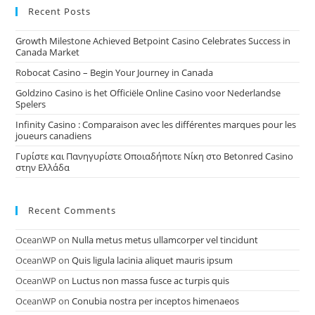
Recent Posts
Growth Milestone Achieved Betpoint Casino Celebrates Success in
Canada Market
Robocat Casino – Begin Your Journey in Canada
Goldzino Casino is het Officiële Online Casino voor Nederlandse
Spelers
Infinity Casino : Comparaison avec les différentes marques pour les
joueurs canadiens
Γυρίστε και Πανηγυρίστε Οποιαδήποτε Νίκη στο Betonred Casino
στην Ελλάδα
Recent Comments
OceanWP
on
Nulla metus metus ullamcorper vel tincidunt
OceanWP
on
Quis ligula lacinia aliquet mauris ipsum
OceanWP
on
Luctus non massa fusce ac turpis quis
OceanWP
on
Conubia nostra per inceptos himenaeos