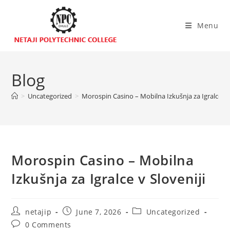
Menu
Blog
>
Uncategorized
>
Morospin Casino – Mobilna Izkušnja za Igralce v S
Morospin Casino – Mobilna
Izkušnja za Igralce v Sloveniji
netajip
June 7, 2026
Uncategorized
0 Comments