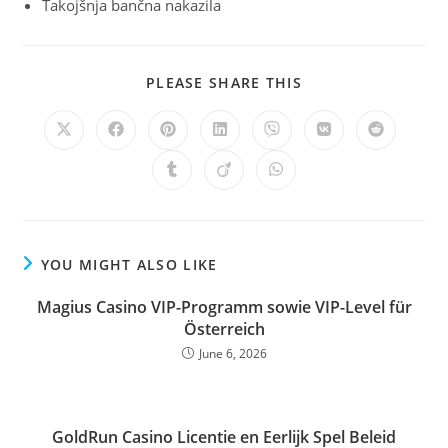
Takojšnja bančna nakazila
PLEASE SHARE THIS
YOU MIGHT ALSO LIKE
Magius Casino VIP-Programm sowie VIP-Level für
Österreich
June 6, 2026
GoldRun Casino Licentie en Eerlijk Spel Beleid