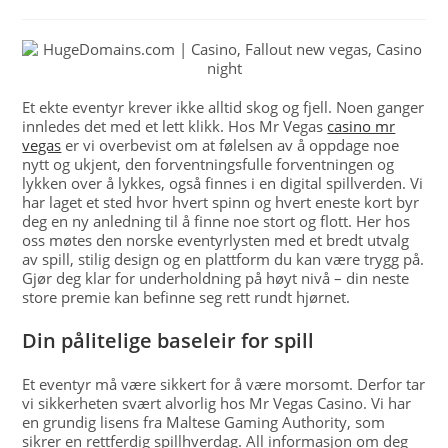
Et ekte eventyr krever ikke alltid skog og fjell. Noen ganger
innledes det med et lett klikk. Hos Mr Vegas
casino mr
vegas
er vi overbevist om at følelsen av å oppdage noe
nytt og ukjent, den forventningsfulle forventningen og
lykken over å lykkes, også finnes i en digital spillverden. Vi
har laget et sted hvor hvert spinn og hvert eneste kort byr
deg en ny anledning til å finne noe stort og flott. Her hos
oss møtes den norske eventyrlysten med et bredt utvalg
av spill, stilig design og en plattform du kan være trygg på.
Gjør deg klar for underholdning på høyt nivå – din neste
store premie kan befinne seg rett rundt hjørnet.
Din pålitelige baseleir for spill
Et eventyr må være sikkert for å være morsomt. Derfor tar
vi sikkerheten svært alvorlig hos Mr Vegas Casino. Vi har
en grundig lisens fra Maltese Gaming Authority, som
sikrer en rettferdig spillhverdag. All informasjon om deg