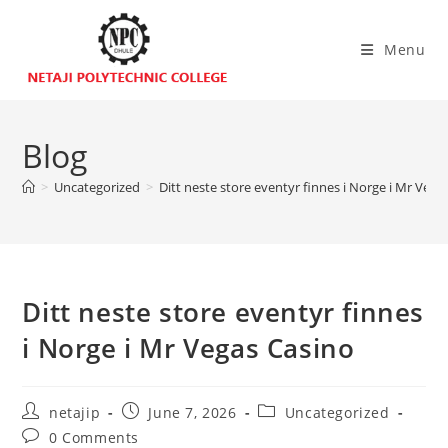
Menu
Blog
>
Uncategorized
>
Ditt neste store eventyr finnes i Norge i Mr Vega
Ditt neste store eventyr finnes
i Norge i Mr Vegas Casino
netajip
June 7, 2026
Uncategorized
0 Comments