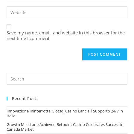
Save my name, email, and website in this browser for the
next time I comment.
Recent Posts
Innovazione Ininterrotta: Slotsdj Casino Lancia il Supporto 24/7 in
Italia
Growth Milestone Achieved Betpoint Casino Celebrates Success in
Canada Market