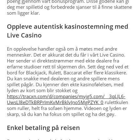
poeng gjennom vårt bonusprogram. Disse godene kan gi
deg mer spilletid og forbedrede sjanser til å finne skattene
som ligger klar.
Oppleve autentisk kasinostemning med
Live Casino
En opplevelse handler også om å møtes med andre
mennesker. Det er akkurat det du får i vårt Live Casino.
Her sender vi direktestrømmer med ekte dealere fra
erfarne studioer rett til skjermen din. Sett deg ned ved et
bord for Blackjack, Rulett, Baccarat eller flere klassikere.
Du kan snakke med dealeren og andre spillere mens
spillet pågår. Du kjenner den ekte kasinofølelsen, med
lyden av kort som blir stokket og
https://tracxn.com/d/companies/myjg5.com/__3qLJL6-
UwsLl8eDTkBRPrImKvMrBklvJno5MgPZYK_0
rulettkulen
som ruller, helt fra sofaen hjemme. Videoen og lyden er
skarp, så du kan ha fokus om spillet og ha det gøy.
Enkel betaling på reisen