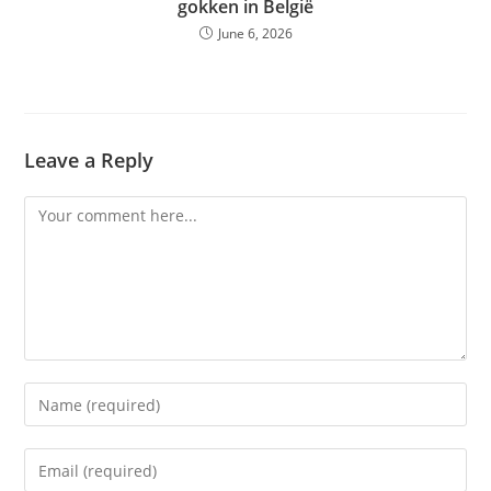
gokken in België
June 6, 2026
Leave a Reply