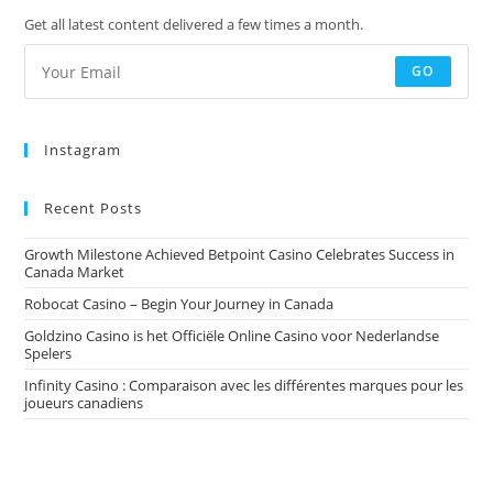
Get all latest content delivered a few times a month.
GO
Instagram
Recent Posts
Growth Milestone Achieved Betpoint Casino Celebrates Success in
Canada Market
Robocat Casino – Begin Your Journey in Canada
Goldzino Casino is het Officiële Online Casino voor Nederlandse
Spelers
Infinity Casino : Comparaison avec les différentes marques pour les
joueurs canadiens