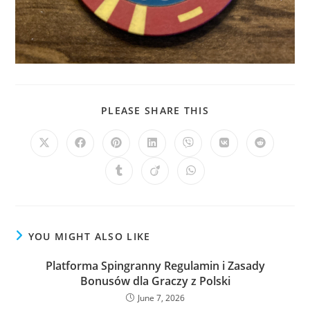
PLEASE SHARE THIS
YOU MIGHT ALSO LIKE
Platforma Spingranny Regulamin i Zasady
Bonusów dla Graczy z Polski
June 7, 2026