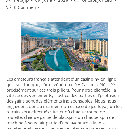
netajip
June 7, 2026
Uncategorized
0 Comments
Les amateurs français attendent d’un
casino nv
en ligne
qu’il soit ludique, sûr et généreux. NV Casino a été créé
précisément sur ces trois piliers. Pour notre clientèle, la
vitesse des versements, l’justice des parties et l’profusion
des gains sont des éléments indispensables. Nous nous
engageons donc à maintenir un espace de jeu loyal, où les
retraits sont effectués vite, et où chaque round de
roulette, chaque partie de blackjack ou chaque spin de
machine à sous fait partie d’une aventure à la fois
palpitante et loyale. Une licence internationale régit nos