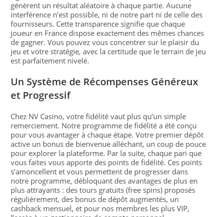
génèrent un résultat aléatoire à chaque partie. Aucune
interférence n’est possible, ni de notre part ni de celle des
fournisseurs. Cette transparence signifie que chaque
joueur en France dispose exactement des mêmes chances
de gagner. Vous pouvez vous concentrer sur le plaisir du
jeu et votre stratégie, avec la certitude que le terrain de jeu
est parfaitement nivelé.
Un Système de Récompenses Généreux
et Progressif
Chez NV Casino, votre fidélité vaut plus qu’un simple
remerciement. Notre programme de fidélité a été conçu
pour vous avantager à chaque étape. Votre premier dépôt
active un bonus de bienvenue alléchant, un coup de pouce
pour explorer la plateforme. Par la suite, chaque pari que
vous faites vous apporte des points de fidélité. Ces points
s’amoncellent et vous permettent de progresser dans
notre programme, débloquant des avantages de plus en
plus attrayants : des tours gratuits (free spins) proposés
régulièrement, des bonus de dépôt augmentés, un
cashback mensuel, et pour nos membres les plus VIP,