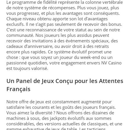
Le programme de fidélité représente la colonne vertébrale
de notre système de récompenses. Plus vous jouez, plus
vous progressez, et plus les avantages sont conséquents.
Chaque niveau obtenu apporte son lot d’avantages
exclusifs. Il ne s’agit pas seulement de recevoir des bonus.
C’est une reconnaissance de votre statut au sein de notre
communauté. Nos joueurs les plus assidus peuvent
recevoir des invitations à des événements spéciaux, des
cadeaux d’anniversaire, ou avoir droit à des retraits
encore plus rapides. Ce système évolutif promet une
chose : que vous soyez un joueur du week-end ou un
passionné quotidien, votre engagement envers NV Casino
est toujours valorisé.
Un Panel de Jeux Conçu pour les Attentes
Français
Notre offre de jeux est constamment augmenté pour
satisfaire les courants et les goûts des joueurs français.
Vous aimez la diversité ? Nous offrons des dizaines de
machines à sous, des jackpots évolutifs aux sommes
considérables, des versions actuelles de classiques, et une
gamme exhaustive de jeux de table. Les tacticiens