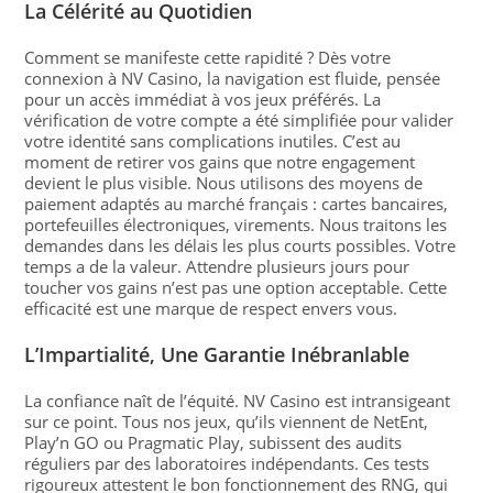
La Célérité au Quotidien
Comment se manifeste cette rapidité ? Dès votre
connexion à NV Casino, la navigation est fluide, pensée
pour un accès immédiat à vos jeux préférés. La
vérification de votre compte a été simplifiée pour valider
votre identité sans complications inutiles. C’est au
moment de retirer vos gains que notre engagement
devient le plus visible. Nous utilisons des moyens de
paiement adaptés au marché français : cartes bancaires,
portefeuilles électroniques, virements. Nous traitons les
demandes dans les délais les plus courts possibles. Votre
temps a de la valeur. Attendre plusieurs jours pour
toucher vos gains n’est pas une option acceptable. Cette
efficacité est une marque de respect envers vous.
L’Impartialité, Une Garantie Inébranlable
La confiance naît de l’équité. NV Casino est intransigeant
sur ce point. Tous nos jeux, qu’ils viennent de NetEnt,
Play’n GO ou Pragmatic Play, subissent des audits
réguliers par des laboratoires indépendants. Ces tests
rigoureux attestent le bon fonctionnement des RNG, qui