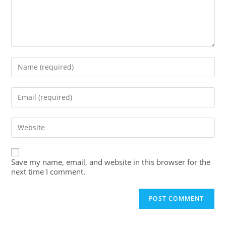
Save my name, email, and website in this browser for the
next time I comment.