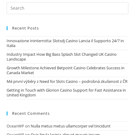
Recent Posts
Innovazione Ininterrotta: Slotsdj Casino Lancia il Supporto 24/7 in
Italia
Industry Impact How Big Bass Splash Slot Changed UK Casino
Landscape
Growth Milestone Achieved Betpoint Casino Celebrates Success in
Canada Market
Mé první výběry z Need for Slots Casino – podrobná zkušenost z ČR
Getting in Touch with Glorion Casino Support for Fast Assistance in
United Kingdom
Recent Comments
OceanWP
on
Nulla metus metus ullamcorper vel tincidunt
OceanWP
on
Quis ligula lacinia aliquet mauris ipsum