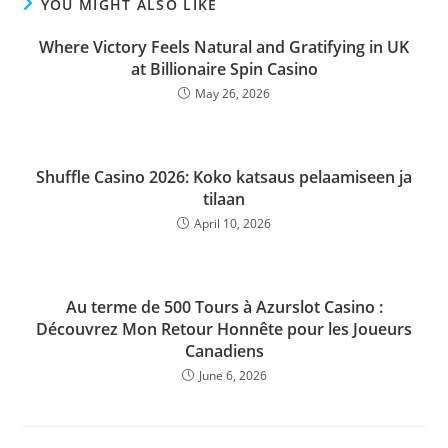
YOU MIGHT ALSO LIKE
Where Victory Feels Natural and Gratifying in UK
at Billionaire Spin Casino
May 26, 2026
Shuffle Casino 2026: Koko katsaus pelaamiseen ja
tilaan
April 10, 2026
Au terme de 500 Tours à Azurslot Casino :
Découvrez Mon Retour Honnête pour les Joueurs
Canadiens
June 6, 2026