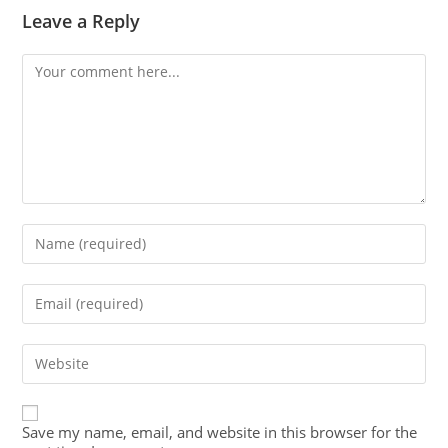
Leave a Reply
Save my name, email, and website in this browser for the