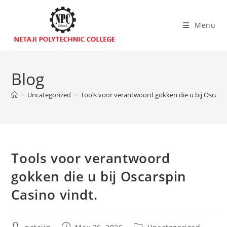
Menu
Blog
>
Uncategorized
>
Tools voor verantwoord gokken die u bij Oscarsp
Tools voor verantwoord
gokken die u bij Oscarspin
Casino vindt.