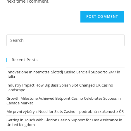
next time I comment.
Recent Posts
Innovazione Ininterrotta: Slotsdj Casino Lancia il Supporto 24/7 in
Italia
Industry Impact How Big Bass Splash Slot Changed UK Casino
Landscape
Growth Milestone Achieved Betpoint Casino Celebrates Success in
Canada Market
Mé první výběry z Need for Slots Casino – podrobná zkušenost z ČR
Getting in Touch with Glorion Casino Support for Fast Assistance in
United Kingdom