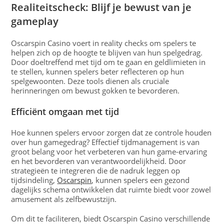
Realiteitscheck: Blijf je bewust van je
gameplay
Oscarspin Casino voert in reality checks om spelers te
helpen zich op de hoogte te blijven van hun spelgedrag.
Door doeltreffend met tijd om te gaan en geldlimieten in
te stellen, kunnen spelers beter reflecteren op hun
spelgewoonten. Deze tools dienen als cruciale
herinneringen om bewust gokken te bevorderen.
Efficiënt omgaan met tijd
Hoe kunnen spelers ervoor zorgen dat ze controle houden
over hun gamegedrag? Effectief tijdmanagement is van
groot belang voor het verbeteren van hun game-ervaring
en het bevorderen van verantwoordelijkheid. Door
strategieën te integreren die de nadruk leggen op
tijdsindeling,
Oscarspin
, kunnen spelers een gezond
dagelijks schema ontwikkelen dat ruimte biedt voor zowel
amusement als zelfbewustzijn.
Om dit te faciliteren, biedt Oscarspin Casino verschillende