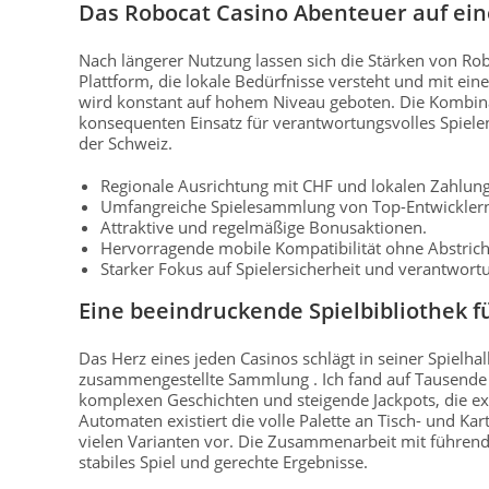
Das Robocat Casino Abenteuer auf ein
Nach längerer Nutzung lassen sich die Stärken von Robo
Plattform, die lokale Bedürfnisse versteht und mit ei
wird konstant auf hohem Niveau geboten. Die Kombina
konsequenten Einsatz für verantwortungsvolles Spielen
der Schweiz.
Regionale Ausrichtung mit CHF und lokalen Zahlung
Umfangreiche Spielesammlung von Top-Entwickler
Attraktive und regelmäßige Bonusaktionen.
Hervorragende mobile Kompatibilität ohne Abstrich
Starker Fokus auf Spielersicherheit und verantwortu
Eine beeindruckende Spielbibliothek fü
Das Herz eines jeden Casinos schlägt in seiner Spielhall
zusammengestellte Sammlung . Ich fand auf Tausende 
komplexen Geschichten und steigende Jackpots, die 
Automaten existiert die volle Palette an Tisch- und Ka
vielen Varianten vor. Die Zusammenarbeit mit führend
stabiles Spiel und gerechte Ergebnisse.