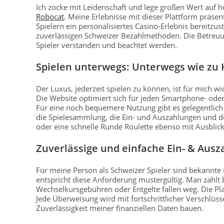
Ich zocke mit Leidenschaft und lege großen Wert auf 
Robocat
. Meine Erlebnisse mit dieser Plattform präsen
Spielern ein personalisiertes Casino-Erlebnis bereitzust
zuverlässigen Schweizer Bezahlmethoden. Die Betreuun
Spieler verstanden und beachtet werden.
Spielen unterwegs: Unterwegs wie zu
Der Luxus, jederzeit spielen zu können, ist für mich wi
Die Website optimiert sich für jeden Smartphone- ode
Für eine noch bequemere Nutzung gibt es gelegentlich a
die Spielesammlung, die Ein- und Auszahlungen und 
oder eine schnelle Runde Roulette ebenso mit Ausblick
Zuverlässige und einfache Ein- & Aus
Für meine Person als Schweizer Spieler sind bekannte
entspricht diese Anforderung mustergültig. Man zahlt
Wechselkursgebühren oder Entgelte fallen weg. Die Pla
Jede Überweisung wird mit fortschrittlicher Verschlüsse
Zuverlässigkeit meiner finanziellen Daten bauen.