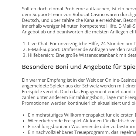
Sollten doch einmal Probleme auftauchen, ist ein her
dem Support-Team von Robocat Casino waren durchgehen
Deutsch, und über zahlreiche Kanäle erreichbar. Besonde
innerhalb weniger Minuten kompetente Hilfe. E-Mail-S
Angebot ab und beantworten die meisten Anliegen effi
Live-Chat: Für unverzügliche Hilfe, 24 Stunden am 
E-Mail-Support: Umfassende Anfragen werden rasc
Hilfebereich: Eine große Wissensdatenbank mit detai
Besondere Boni und Angebote für Spie
Ein warmer Empfang ist in der Welt der Online-Casino
angemeldete Spieler aus der Schweiz werden mit ein
Freispiele vereint. Doch das Engagement endet damit 
zählen unter anderem Einzahlungsboni, Tage mit Freis
Promotionen werden kontinuierlich aktualisiert und bi
Ein mehrstufiges Willkommenspaket für die ersten 
Wiederkehrende Freispiel-Aktionen für die frisch ve
Einzahlungsboni am Wochenende oder zu bestimmt
Ein nachvollziehbares Treueprogramm, das regelmäß