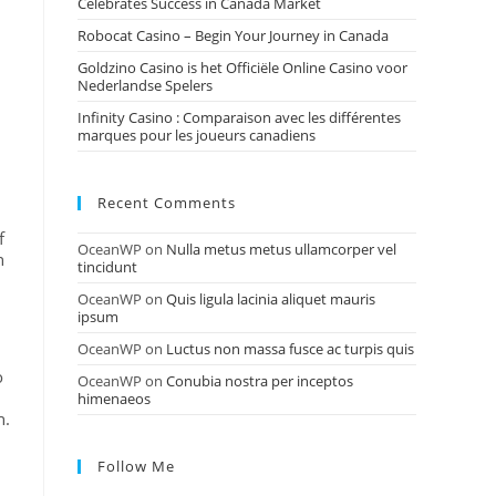
Celebrates Success in Canada Market
Robocat Casino – Begin Your Journey in Canada
Goldzino Casino is het Officiële Online Casino voor
Nederlandse Spelers
Infinity Casino : Comparaison avec les différentes
marques pour les joueurs canadiens
Recent Comments
f
OceanWP
on
Nulla metus metus ullamcorper vel
n
tincidunt
OceanWP
on
Quis ligula lacinia aliquet mauris
ipsum
OceanWP
on
Luctus non massa fusce ac turpis quis
o
OceanWP
on
Conubia nostra per inceptos
himenaeos
n.
Follow Me