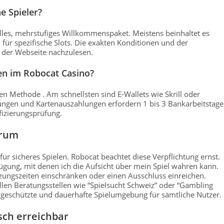
e Spieler?
lles, mehrstufiges Willkommenspaket. Meistens beinhaltet es
 für spezifische Slots. Die exakten Konditionen und der
der Webseite nachzulesen.
n im Robocat Casino?
n Methode . Am schnellsten sind E-Wallets wie Skrill oder
ungen und Kartenauszahlungen erfordern 1 bis 3 Bankarbeitstage
fizierungsprüfung.
trum
für sicheres Spielen. Robocat beachtet diese Verpflichtung ernst.
rfügung, mit denen ich die Aufsicht über mein Spiel wahren kann.
tzungszeiten einschränken oder einen Ausschluss einreichen.
len Beratungsstellen wie “Spielsucht Schweiz” oder “Gambling
 geschützte und dauerhafte Spielumgebung für sämtliche Nutzer.
ch erreichbar