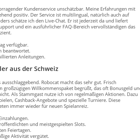
vorragender Kundenservice unschätzbar. Meine Erfahrungen mit
d positiv. Der Service ist multilingual, natürlich auch auf
rs schätze ich den Live-Chat. Er ist jederzeit da und liefert
upport und ein ausführlicher FAQ-Bereich vervollständigen das
zient.
Tag verfügbar.
h beantwortet.
llierten Anleitungen.
ler aus der Schweiz
s ausschlaggebend. Robocat macht das sehr gut. Frisch
em großzügigen Willkommenspaket begrüßt, das oft Bonusgeld un
nicht. Als Stammgast nutze ich von regelmäßigen Aktionen. Dazu
pielen, Cashback-Angebote und spezielle Turniere. Diese
eten immer wieder für neuen Spielanreiz.
Einzahlungen.
röffentlichten und meistgespielten Slots.
en Feiertagen.
ige Aktivität vergütet.