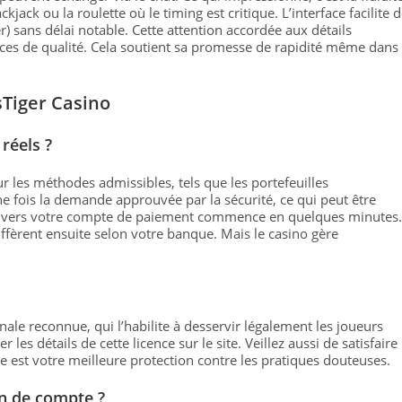
jack ou la roulette où le timing est critique. L’interface facilite 
r) sans délai notable. Cette attention accordée aux détails
vices de qualité. Cela soutient sa promesse de rapidité même dans
sTiger Casino
réels ?
r les méthodes admissibles, tels que les portefeuilles
une fois la demande approuvée par la sécurité, ce qui peut être
fert vers votre compte de paiement commence en quelques minutes.
diffèrent ensuite selon votre banque. Mais le casino gère
ale reconnue, qui l’habilite à desservir légalement les joueurs
 les détails de cette licence sur le site. Veillez aussi de satisfaire
e est votre meilleure protection contre les pratiques douteuses.
on de compte ?