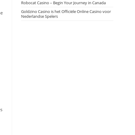
Robocat Casino – Begin Your Journey in Canada
Goldzino Casino is het Officiële Online Casino voor
le
Nederlandse Spelers
es