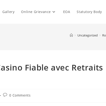
Gallery
Online Grievance
EOA
Statutory Body
>
Uncategorized
>
Ro
asino Fiable avec Retraits
0 Comments