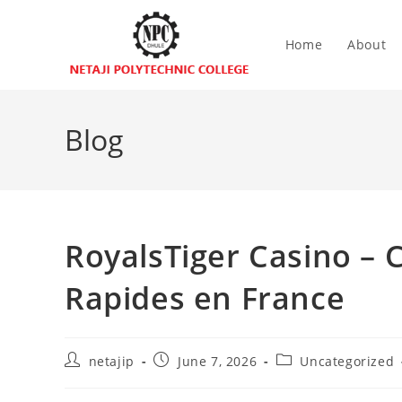
Home
About
Blog
RoyalsTiger Casino – C
Rapides en France
netajip
June 7, 2026
Uncategorized