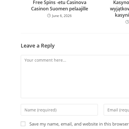
Free Spins -etu Casinova
Kasyno
Casinon Suomen pelaajille
wyjątkow
kasyni
June 6, 2026
Leave a Reply
Save my name, email, and website in this browser