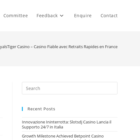
Committee
Feedback
Enquire
Contact
yalsTiger Casino – Casino Fiable avec Retraits Rapides en France
Recent Posts
Innovazione Ininterrotta: Slotsdj Casino Lancia il
Supporto 24/7 in Italia
Growth Milestone Achieved Betpoint Casino