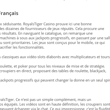
Français
eux séduisante. RoyalsTiger Casino prouve ici une bonne
s dizaines de fournisseurs de jeux réputés. Cela procure une
des résultats. En naviguant le catalogue, on remarque une
 machines à sous aux jackpots progressifs, en passant par une sal
jeu sont prioritaires. Les jeux sont conçus pour le mobile, ce qui
rifier les fonctionnalités.
 classiques aux vidéo-slots élaborés avec multiplicateurs et tours
roulette, et poker pour tous les niveaux de mise et de stratégie.
roupiers en direct, proposant des tables de roulette, blackjack,
es jackpots progressifs qui peuvent changer la donne en un seul spi
oyalsTiger. Ce n’est pas un simple complément, mais un
s équipés. Les vidéos sont en haute définition, les croupiers son
euvent échanger via le chat. Ce qui impressionne, c’est la fluidit