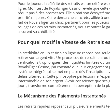
Pour le joueur, la célérité des retraits est un critère es
ligne. Mon test de RoyalsTiger Casino révèle que cette
réduit pas à des promesses. Elle a bâti son écosystème 
priorité majeure. Cette démarche concrète, alliée à u
fait de RoyalsTiger un choix pertinent pour les joueurs fr
rouages de ces retraits instantanés, vous montrer la g
assurent sa crédibilité.
Pour quel motif la Vitesse de Retrait 
La crédibilité en un casino en ligne ne repose pas seul
retirer son argent vite. Un processus de retrait lent o
vérifications trop longues, des liquidités limitées ou
RoyalsTiger Casino, j’ai constaté que leur engagement p
système intégré qui se met en place dès l’inscription 
délais ultérieurs. Cette philosophie perfectionne l’expér
interminable de son argent. Avoir conscience que ses 
jours, transforme complètement la perception de la pl
Le Mécanisme des Paiements Instantanés
Les retraits rapides reposent sur plusieurs éléments 