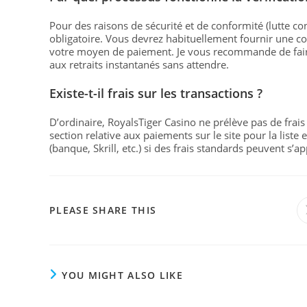
Pour des raisons de sécurité et de conformité (lutte con
obligatoire. Vous devrez habituellement fournir une copi
votre moyen de paiement. Je vous recommande de faire 
aux retraits instantanés sans attendre.
Existe-t-il frais sur les transactions ?
D’ordinaire, RoyalsTiger Casino ne prélève pas de frais s
section relative aux paiements sur le site pour la list
(banque, Skrill, etc.) si des frais standards peuvent s’ap
PLEASE SHARE THIS
YOU MIGHT ALSO LIKE