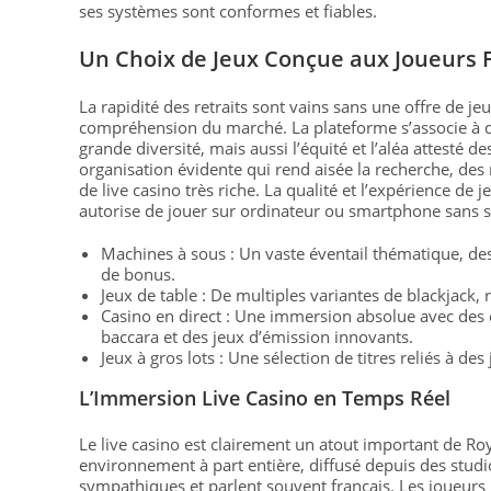
ses systèmes sont conformes et fiables.
Un Choix de Jeux Conçue aux Joueurs 
La rapidité des retraits sont vains sans une offre de j
compréhension du marché. La plateforme s’associe à de
grande diversité, mais aussi l’équité et l’aléa attesté 
organisation évidente qui rend aisée la recherche, des
de live casino très riche. La qualité et l’expérience de 
autorise de jouer sur ordinateur ou smartphone sans sac
Machines à sous : Un vaste éventail thématique, des
de bonus.
Jeux de table : De multiples variantes de blackjack, 
Casino en direct : Une immersion absolue avec des c
baccara et des jeux d’émission innovants.
Jeux à gros lots : Une sélection de titres reliés à d
L’Immersion Live Casino en Temps Réel
Le live casino est clairement un atout important de R
environnement à part entière, diffusé depuis des studio
sympathiques et parlent souvent français. Les joueurs p