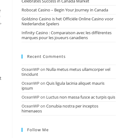
Celebrates Success in Canada Market
e
Robocat Casino – Begin Your Journey in Canada
e
Goldzino Casino is het Officiële Online Casino voor
,
Nederlandse Spelers
Infinity Casino : Comparaison avec les différentes
marques pour les joueurs canadiens
Recent Comments
OceanWP
on
Nulla metus metus ullamcorper vel
tincidunt
t
OceanWP
on
Quis ligula lacinia aliquet mauris
ipsum
OceanWP
on
Luctus non massa fusce ac turpis quis
OceanWP
on
Conubia nostra per inceptos
.
himenaeos
Follow Me