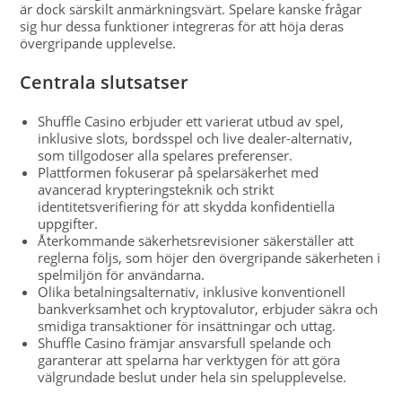
är dock särskilt anmärkningsvärt. Spelare kanske frågar
sig hur dessa funktioner integreras för att höja deras
övergripande upplevelse.
Centrala slutsatser
Shuffle Casino erbjuder ett varierat utbud av spel,
inklusive slots, bordsspel och live dealer-alternativ,
som tillgodoser alla spelares preferenser.
Plattformen fokuserar på spelarsäkerhet med
avancerad krypteringsteknik och strikt
identitetsverifiering för att skydda konfidentiella
uppgifter.
Återkommande säkerhetsrevisioner säkerställer att
reglerna följs, som höjer den övergripande säkerheten i
spelmiljön för användarna.
Olika betalningsalternativ, inklusive konventionell
bankverksamhet och kryptovalutor, erbjuder säkra och
smidiga transaktioner för insättningar och uttag.
Shuffle Casino främjar ansvarsfull spelande och
garanterar att spelarna har verktygen för att göra
välgrundade beslut under hela sin spelupplevelse.