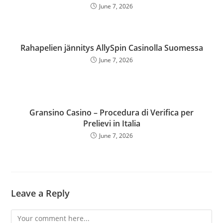
June 7, 2026
Rahapelien jännitys AllySpin Casinolla Suomessa
June 7, 2026
Gransino Casino – Procedura di Verifica per
Prelievi in Italia
June 7, 2026
Leave a Reply