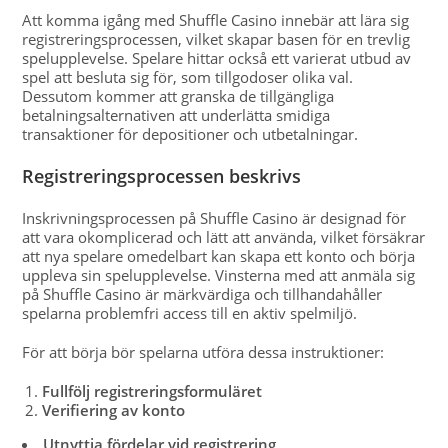
Att komma igång med Shuffle Casino innebär att lära sig
registreringsprocessen, vilket skapar basen för en trevlig
spelupplevelse. Spelare hittar också ett varierat utbud av
spel att besluta sig för, som tillgodoser olika val.
Dessutom kommer att granska de tillgängliga
betalningsalternativen att underlätta smidiga
transaktioner för depositioner och utbetalningar.
Registreringsprocessen beskrivs
Inskrivningsprocessen på Shuffle Casino är designad för
att vara okomplicerad och lätt att använda, vilket försäkrar
att nya spelare omedelbart kan skapa ett konto och börja
uppleva sin spelupplevelse. Vinsterna med att anmäla sig
på Shuffle Casino är märkvärdiga och tillhandahåller
spelarna problemfri access till en aktiv spelmiljö.
För att börja bör spelarna utföra dessa instruktioner:
Fullfölj registreringsformuläret
Verifiering av konto
Utnyttja fördelar vid registrering