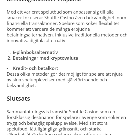
Med ett varierat spelutbud som anpassar sig till alla
smaker fokuserar Shuffle Casino även bekvämlighet inom
finansiella transaktioner. Spelare som söker flexibilitet
kommer att värdera de många erbjudna
betalningsalternativen, inklusive traditionella metoder och
innovativa digitala alternativ.
E-plånboksalternativ
Betalningar med kryptovaluta
Kredit- och betalkort
Dessa olika metoder gör det möjligt för spelare att njuta
av sina spelupplevelser med självförtroende och
bekvämlighet.
Slutsats
Sammanfattningsvis framstår Shuffle Casino som en
förstklassig destination för spelare i Sverige som söker en
trygg och behaglig spelupplevelse. Med sitt stora
spelutbud, lättillgängliga gränssnitt och starka
säkerhetsåtgärder kan spelare säkert utforska sina