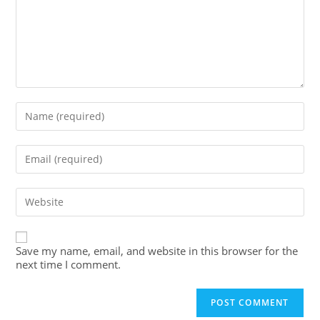
Save my name, email, and website in this browser for the
next time I comment.