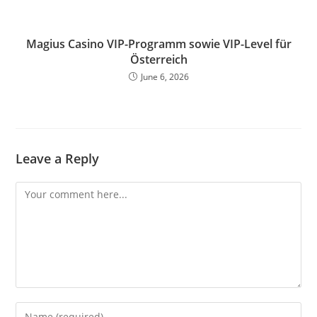
Magius Casino VIP-Programm sowie VIP-Level für
Österreich
June 6, 2026
Leave a Reply