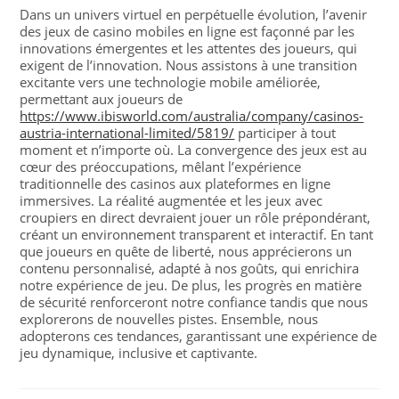
Dans un univers virtuel en perpétuelle évolution, l’avenir
des jeux de casino mobiles en ligne est façonné par les
innovations émergentes et les attentes des joueurs, qui
exigent de l’innovation. Nous assistons à une transition
excitante vers une technologie mobile améliorée,
permettant aux joueurs de
https://www.ibisworld.com/australia/company/casinos-
austria-international-limited/5819/
participer à tout
moment et n’importe où. La convergence des jeux est au
cœur des préoccupations, mêlant l’expérience
traditionnelle des casinos aux plateformes en ligne
immersives. La réalité augmentée et les jeux avec
croupiers en direct devraient jouer un rôle prépondérant,
créant un environnement transparent et interactif. En tant
que joueurs en quête de liberté, nous apprécierons un
contenu personnalisé, adapté à nos goûts, qui enrichira
notre expérience de jeu. De plus, les progrès en matière
de sécurité renforceront notre confiance tandis que nous
explorerons de nouvelles pistes. Ensemble, nous
adopterons ces tendances, garantissant une expérience de
jeu dynamique, inclusive et captivante.