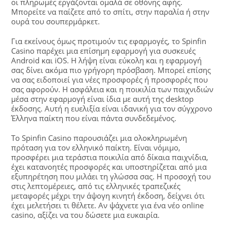
οι πληρωμές εργάζονται ομαλά σε οθόνης αφής.
Μπορείτε να παίζετε από το σπίτι, στην παραλία ή στην
ουρά του σουπερμάρκετ.
Για εκείνους όμως προτιμούν τις εφαρμογές, το Spinfin
Casino παρέχει μια επίσημη εφαρμογή για συσκευές
Android και iOS. Η λήψη είναι εύκολη και η εφαρμογή
σας δίνει ακόμα πιο γρήγορη πρόσβαση. Μπορεί επίσης
να σας ειδοποιεί για νέες προσφορές ή προσφορές που
σας αφορούν. Η ασφάλεια και η ποικιλία των παιχνιδιών
μέσα στην εφαρμογή είναι ίδια με αυτή της desktop
έκδοσης. Αυτή η ευελιξία είναι ιδανική για τον σύγχρονο
Έλληνα παίκτη που είναι πάντα συνδεδεμένος.
Το Spinfin Casino παρουσιάζει μια ολοκληρωμένη
πρόταση για τον ελληνικό παίκτη. Είναι νόμιμο,
προσφέρει μια τεράστια ποικιλία από δίκαια παιχνίδια,
έχει κατανοητές προσφορές και υποστηρίζεται από μια
εξυπηρέτηση που μιλάει τη γλώσσα σας. Η προσοχή του
στις λεπτομέρειες, από τις ελληνικές τραπεζικές
μεταφορές μέχρι την άψογη κινητή έκδοση, δείχνει ότι
έχει μελετήσει τι θέλετε. Αν ψάχνετε για ένα νέο online
casino, αξίζει να του δώσετε μια ευκαιρία.