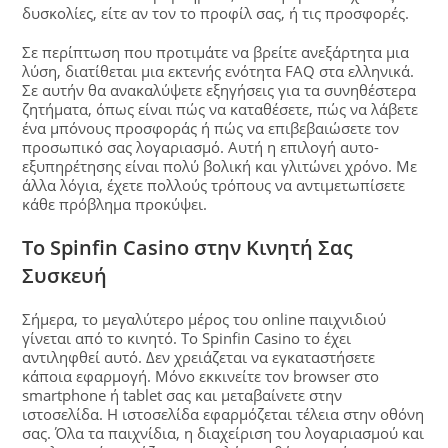
δυσκολίες, είτε αν τον το προφίλ σας, ή τις προσφορές.
Σε περίπτωση που προτιμάτε να βρείτε ανεξάρτητα μια
λύση, διατίθεται μια εκτενής ενότητα FAQ στα ελληνικά.
Σε αυτήν θα ανακαλύψετε εξηγήσεις για τα συνηθέστερα
ζητήματα, όπως είναι πώς να καταθέσετε, πώς να λάβετε
ένα μπόνους προσφοράς ή πώς να επιβεβαιώσετε τον
προσωπικό σας λογαριασμό. Αυτή η επιλογή αυτο-
εξυπηρέτησης είναι πολύ βολική και γλιτώνει χρόνο. Με
άλλα λόγια, έχετε πολλούς τρόπους να αντιμετωπίσετε
κάθε πρόβλημα προκύψει.
Το Spinfin Casino στην Κινητή Σας
Συσκευή
Σήμερα, το μεγαλύτερο μέρος του online παιχνιδιού
γίνεται από το κινητό. Το Spinfin Casino το έχει
αντιληφθεί αυτό. Δεν χρειάζεται να εγκαταστήσετε
κάποια εφαρμογή. Μόνο εκκινείτε τον browser στο
smartphone ή tablet σας και μεταβαίνετε στην
ιστοσελίδα. Η ιστοσελίδα εφαρμόζεται τέλεια στην οθόνη
σας. Όλα τα παιχνίδια, η διαχείριση του λογαριασμού και