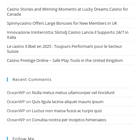
Casino Stories and Winning Moments at Lucky Dreams Casino for
Canada
Spinnycasino Offers Large Bonuses for New Members in UK
Innovazione Ininterrotta: Slotsdj Casino Lancia il Supporto 24/7 in
Italia
Le casino X3bet en 2025 : Toujours Performant pour le Secteur
Suisse
Casino Prestige Online – Safe Play Tools in the United Kingdom
Recent Comments
OceanWP
on
Nulla metus metus ullamcorper vel tincidunt
OceanWP
on
Quis ligula lacinia aliquet mauris ipsum
OceanWP
on
Luctus non massa fusce ac turpis quis
OceanWP
on
Conubia nostra per inceptos himenaeos
Follow Me