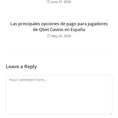
June 27, 2026
Las principales opciones de pago para jugadores
de Qbet Casino en España
May 26, 2026
Leave a Reply