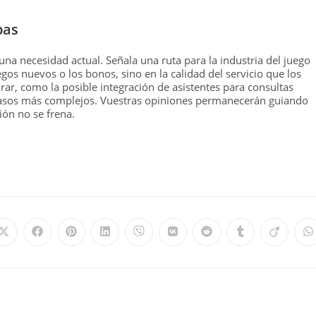
pas
una necesidad actual. Señala una ruta para la industria del juego
gos nuevos o los bonos, sino en la calidad del servicio que los
r, como la posible integración de asistentes para consultas
n casos más complejos. Vuestras opiniones permanecerán guiando
ión no se frena.