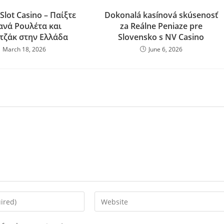
Slot Casino – Παίξτε
Dokonalá kasínová skúsenosť
ανά Ρουλέτα και
za Reálne Peniaze pre
ζάκ στην Ελλάδα
Slovensko s NV Casino
March 18, 2026
June 6, 2026