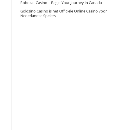
Robocat Casino – Begin Your Journey in Canada
Goldzino Casino is het Officiële Online Casino voor
Nederlandse Spelers