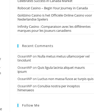
Celebrates Success in Canada Market
Robocat Casino – Begin Your Journey in Canada
Goldzino Casino is het Officiële Online Casino voor
Nederlandse Spelers
Infinity Casino : Comparaison avec les différentes
marques pour les joueurs canadiens
Recent Comments
OceanWP
on
Nulla metus metus ullamcorper vel
y
tincidunt
OceanWP
on
Quis ligula lacinia aliquet mauris
r
ipsum
o
OceanWP
on
Luctus non massa fusce ac turpis quis
OceanWP
on
Conubia nostra per inceptos
himenaeos
Follow Me
te