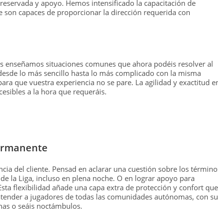
 reservada y apoyo. Hemos intensificado la capacitación de
e son capaces de proporcionar la dirección requerida con
, os enseñamos situaciones comunes que ahora podéis resolver al
desde lo más sencillo hasta lo más complicado con la misma
ra que vuestra experiencia no se pare. La agilidad y exactitud e
cesibles a la hora que requeráis.
Permanente
cia del cliente. Pensad en aclarar una cuestión sobre los término
de la Liga, incluso en plena noche. O en lograr apoyo para
 Esta flexibilidad añade una capa extra de protección y confort que
atender a jugadores de todas las comunidades autónomas, con su
inas o seáis noctámbulos.