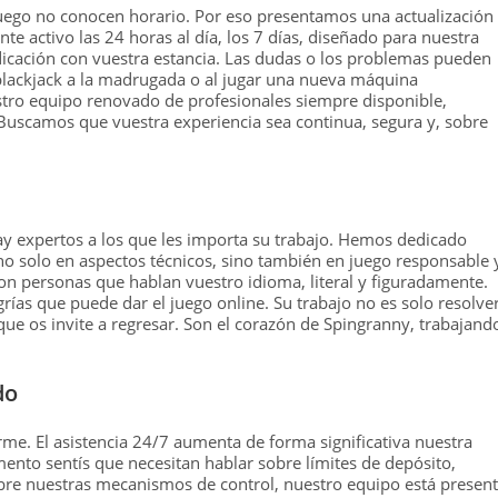
juego no conocen horario. Por eso presentamos una actualización
nte activo las 24 horas al día, los 7 días, diseñado para nuestra
icación con vuestra estancia. Las dudas o los problemas pueden
blackjack a la madrugada o al jugar una nueva máquina
tro equipo renovado de profesionales siempre disponible,
. Buscamos que vuestra experiencia sea continua, segura y, sobre
ay expertos a los que les importa su trabajo. Hemos dedicado
, no solo en aspectos técnicos, sino también en juego responsable 
n personas que hablan vuestro idioma, literal y figuradamente.
ías que puede dar el juego online. Su trabajo no es solo resolve
ue os invite a regresar. Son el corazón de Spingranny, trabajand
do
rme. El asistencia 24/7 aumenta de forma significativa nuestra
ento sentís que necesitan hablar sobre límites de depósito,
bre nuestras mecanismos de control, nuestro equipo está presen