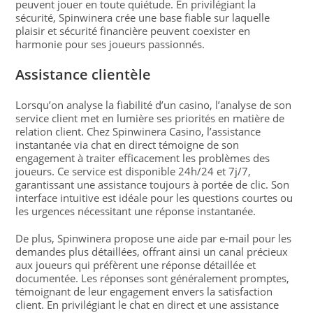
peuvent jouer en toute quiétude. En privilégiant la
sécurité, Spinwinera crée une base fiable sur laquelle
plaisir et sécurité financière peuvent coexister en
harmonie pour ses joueurs passionnés.
Assistance clientèle
Lorsqu’on analyse la fiabilité d’un casino, l’analyse de son
service client met en lumière ses priorités en matière de
relation client. Chez Spinwinera Casino, l’assistance
instantanée via chat en direct témoigne de son
engagement à traiter efficacement les problèmes des
joueurs. Ce service est disponible 24h/24 et 7j/7,
garantissant une assistance toujours à portée de clic. Son
interface intuitive est idéale pour les questions courtes ou
les urgences nécessitant une réponse instantanée.
De plus, Spinwinera propose une aide par e-mail pour les
demandes plus détaillées, offrant ainsi un canal précieux
aux joueurs qui préfèrent une réponse détaillée et
documentée. Les réponses sont généralement promptes,
témoignant de leur engagement envers la satisfaction
client. En privilégiant le chat en direct et une assistance