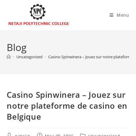
Menu
Blog
>
Uncategorized
>
Casino Spinwinera – Jouez sur notre plateforme 
Casino Spinwinera – Jouez sur
notre plateforme de casino en
Belgique