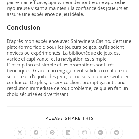
par e-mail efficace, Spinwinera démontre une approche
rigoureuse visant à maintenir la confiance des joueurs et
assure une expérience de jeu idéale.
Conclusion
D’après mon expérience avec Spinwinera Casino, c’est une
plate-forme fiable pour les joueurs belges, qu’ils soient
novices ou expérimentés. La bibliothèque de jeux est
variée et captivante, et la navigation est simple.
L’inscription est simple et les promotions sont très
bénéfiques. Grâce à un engagement solide en matière de
sécurité et d’équité des jeux, je me suis toujours sentie en
confiance. De plus, le service client prompt garantit une
résolution immédiate de tout problème, ce qui en fait un
choix sécurisé et divertissant.
PLEASE SHARE THIS