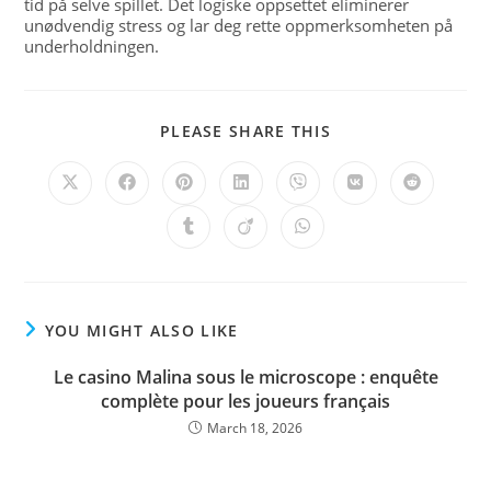
tid på selve spillet. Det logiske oppsettet eliminerer
unødvendig stress og lar deg rette oppmerksomheten på
underholdningen.
PLEASE SHARE THIS
YOU MIGHT ALSO LIKE
Le casino Malina sous le microscope : enquête
complète pour les joueurs français
March 18, 2026