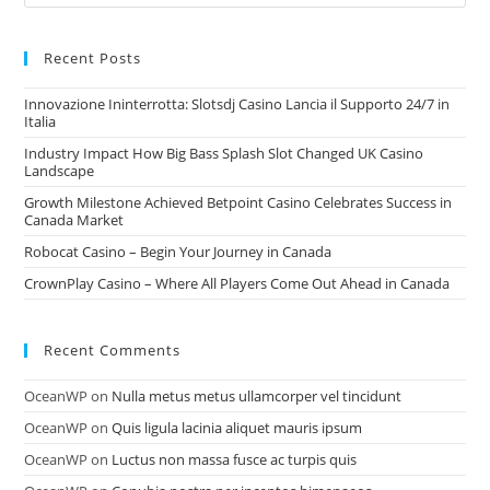
Recent Posts
Innovazione Ininterrotta: Slotsdj Casino Lancia il Supporto 24/7 in
Italia
Industry Impact How Big Bass Splash Slot Changed UK Casino
Landscape
Growth Milestone Achieved Betpoint Casino Celebrates Success in
Canada Market
Robocat Casino – Begin Your Journey in Canada
CrownPlay Casino – Where All Players Come Out Ahead in Canada
Recent Comments
OceanWP
on
Nulla metus metus ullamcorper vel tincidunt
OceanWP
on
Quis ligula lacinia aliquet mauris ipsum
OceanWP
on
Luctus non massa fusce ac turpis quis