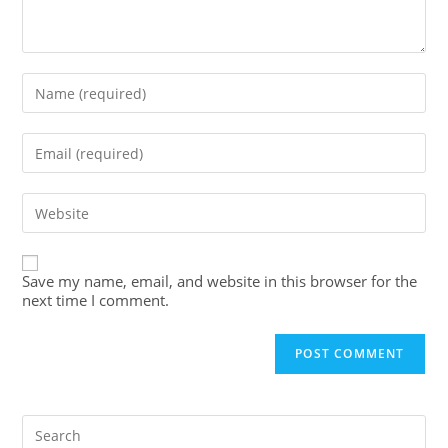
Save my name, email, and website in this browser for the
next time I comment.