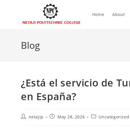
Home
About
Blog
¿Está el servicio de 
en España?
netajip
May 28, 2026
Uncategorized