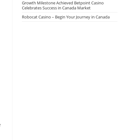
Growth Milestone Achieved Betpoint Casino
Celebrates Success in Canada Market
Robocat Casino – Begin Your Journey in Canada
e