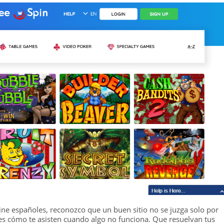
ine españoles, reconozco que un buen sitio no se juzga solo por
es cómo te asisten cuando algo no funciona. Que resuelvan tus