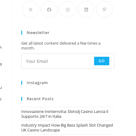
Newsletter
Get all latest content delivered a few times a
s.
month.
GO
a
Instagram
u
o
Recent Posts
Innovazione Ininterrotta: Slotsdj Casino Lancia il
Supporto 24/7 in Italia
Industry Impact How Big Bass Splash Slot Changed
UK Casino Landscape