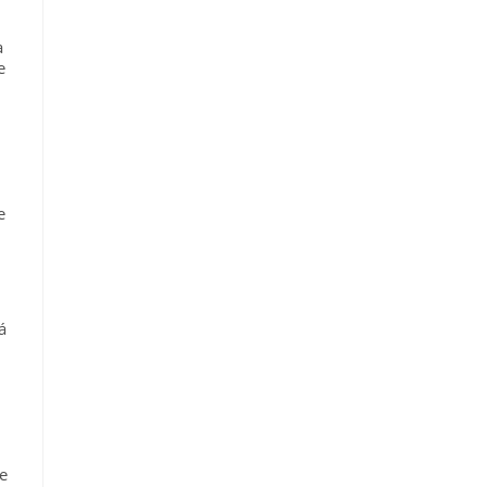
a
e
e
á
ue