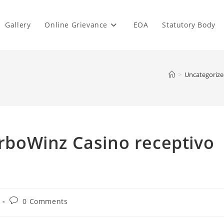
Gallery
Online Grievance
EOA
Statutory Body
>
Uncategoriz
TurboWinz Casino receptivo
0 Comments