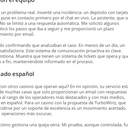
un problema real. Inventé una incidencia: un depósito con tarjet
 puse en contacto primero por el chat en vivo. La asistente, que s
No se limitó a una respuesta automática. Me solicitó algunos
xplicó los pasos que iba a seguir y me proporcionó un plazo
imiento por email.
lado confirmando que analizaban el caso. En menos de un día, un
atisfactoria. Este sistema de comunicación proactiva es clave.
gestiona. Muestra que tienen un sistema de tickets que opera y qu
o a fin, manteniéndote informado en el proceso.
cado español
n otros casinos que operan aquí? En mi opinión, su servicio est
e de muchas casas que solo proporcionan un email con respuestas
ma al rango de los operadores más destacados y con más medios,
r en español. Para un casino con la propuesta de TurboWinz, que
decidirse por un soporte de excelencia es un movimiento acertado.
n operaciones más oscuras.
s cómo gestiona una queja seria. Mi prueba, aunque controlada, f