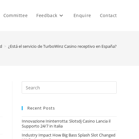
Committee
Feedback
Enquire
Contact
ed
>
¿Está el servicio de TurboWinz Casino receptivo en España?
Recent Posts
Innovazione Ininterrotta: Slotsdj Casino Lancia il
Supporto 24/7 in Italia
Industry Impact How Big Bass Splash Slot Changed