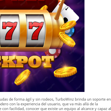
dudas de forma ágil y sin rodeos, TurboWinz brinda un soporte en
ero con la experiencia del usuario, que va más allá de la
 con facilidad, conocer que existe un equipo al alcance y capaz a