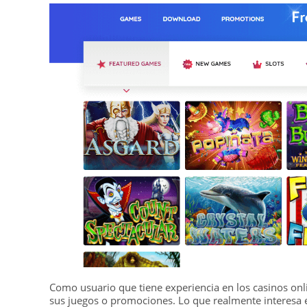
Como usuario que tiene experiencia en los casinos onl
sus juegos o promociones. Lo que realmente interesa 