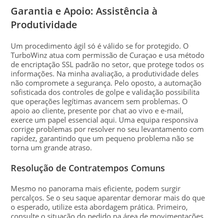
Garantia e Apoio: Assistência à
Produtividade
Um procedimento ágil só é válido se for protegido. O
TurboWinz atua com permissão de Curaçao e usa método
de encriptação SSL padrão no setor, que protege todos os
informações. Na minha avaliação, a produtividade deles
não compromete a segurança. Pelo oposto, a automação
sofisticada dos controles de golpe e validação possibilita
que operações legítimas avancem sem problemas. O
apoio ao cliente, presente por chat ao vivo e e-mail,
exerce um papel essencial aqui. Uma equipa responsiva
corrige problemas por resolver no seu levantamento com
rapidez, garantindo que um pequeno problema não se
torna um grande atraso.
Resolução de Contratempos Comuns
Mesmo no panorama mais eficiente, podem surgir
percalços. Se o seu saque aparentar demorar mais do que
o esperado, utilize esta abordagem prática. Primeiro,
consulte o situação do pedido na área de movimentações