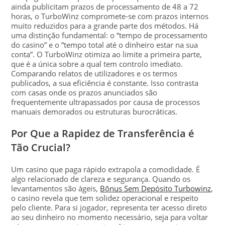
ainda publicitam prazos de processamento de 48 a 72
horas, o TurboWinz compromete-se com prazos internos
muito reduzidos para a grande parte dos métodos. Há
uma distinção fundamental: o “tempo de processamento
do casino” e o “tempo total até o dinheiro estar na sua
conta”. O TurboWinz otimiza ao limite a primeira parte,
que é a única sobre a qual tem controlo imediato.
Comparando relatos de utilizadores e os termos
publicados, a sua eficiência é constante. Isso contrasta
com casas onde os prazos anunciados são
frequentemente ultrapassados por causa de processos
manuais demorados ou estruturas burocráticas.
Por Que a Rapidez de Transferência é
Tão Crucial?
Um casino que paga rápido extrapola a comodidade. É
algo relacionado de clareza e segurança. Quando os
levantamentos são ágeis,
Bônus Sem Depósito Turbowinz
,
o casino revela que tem solidez operacional e respeito
pelo cliente. Para si jogador, representa ter acesso direto
ao seu dinheiro no momento necessário, seja para voltar