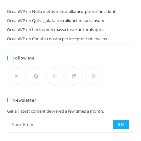
OceanWP
on
Nulla metus metus ullamcorper vel tincidunt
OceanWP
on
Quis ligula lacinia aliquet mauris ipsum
OceanWP
on
Luctus non massa fusce ac turpis quis
OceanWP
on
Conubia nostra per inceptos himenaeos
Follow Me
Newsletter
Get all latest content delivered a few times a month.
GO