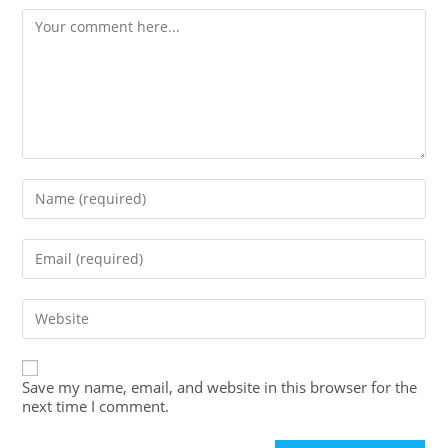
Save my name, email, and website in this browser for the
next time I comment.