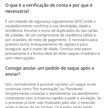
O que é a verificação de conta e por que é
necessária?
É um método de segurança regulamentar (KYC) onde o
estabelecimento confirma a sua identidade, idade e
residência. Envolve o envio de duplicados do seu cartão
de cidadão, de um comprovante de residência válido e,
por ocasiões, do meio de pagamento. É necessária para
prevenir burla, branqueamento de capitais e para
assegurar que é maior de idade. Concluir este passo
previamente é a forma ideal de obter saques imediatos e
sem interrupções.
Consigo anular um pedido de saque após o
enviar?
Sim, normalmente é possível cancelar um saque se ele
continuar como “Em tramitação” ou “Pendente”.
Simplesmente contactar o atendimento via atendimento
instantâneo com a máxima rapidez e pedir o anulação. Se
o processo já tiver sido finalizado pelo site, o reversão
pode já deixar de ser factível. Os fundos serão então