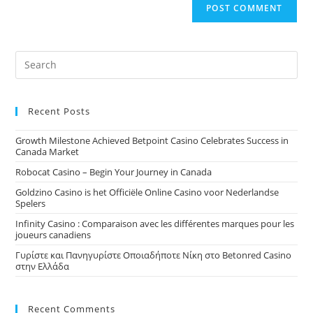
Recent Posts
Growth Milestone Achieved Betpoint Casino Celebrates Success in
Canada Market
Robocat Casino – Begin Your Journey in Canada
Goldzino Casino is het Officiële Online Casino voor Nederlandse
Spelers
Infinity Casino : Comparaison avec les différentes marques pour les
joueurs canadiens
Γυρίστε και Πανηγυρίστε Οποιαδήποτε Νίκη στο Betonred Casino
στην Ελλάδα
Recent Comments