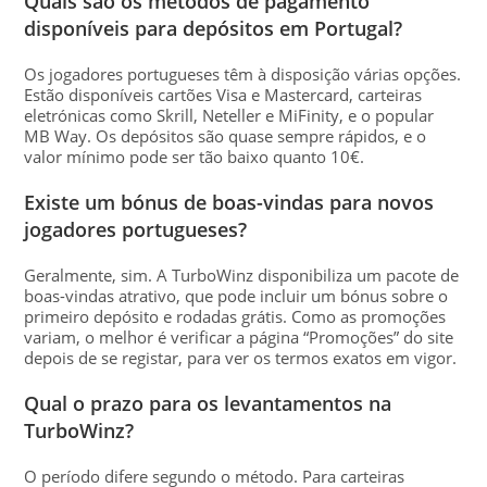
Quais são os métodos de pagamento
disponíveis para depósitos em Portugal?
Os jogadores portugueses têm à disposição várias opções.
Estão disponíveis cartões Visa e Mastercard, carteiras
eletrónicas como Skrill, Neteller e MiFinity, e o popular
MB Way. Os depósitos são quase sempre rápidos, e o
valor mínimo pode ser tão baixo quanto 10€.
Existe um bónus de boas-vindas para novos
jogadores portugueses?
Geralmente, sim. A TurboWinz disponibiliza um pacote de
boas-vindas atrativo, que pode incluir um bónus sobre o
primeiro depósito e rodadas grátis. Como as promoções
variam, o melhor é verificar a página “Promoções” do site
depois de se registar, para ver os termos exatos em vigor.
Qual o prazo para os levantamentos na
TurboWinz?
O período difere segundo o método. Para carteiras