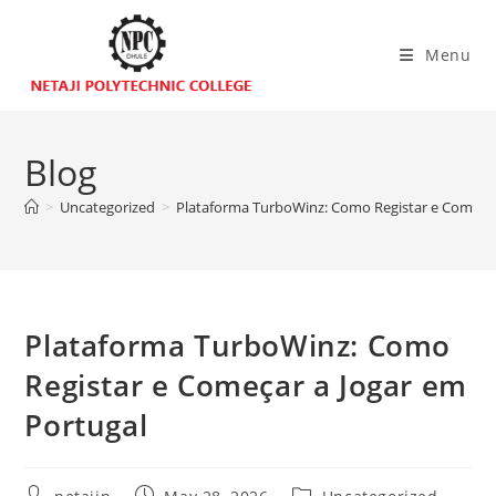
Menu
Blog
>
Uncategorized
>
Plataforma TurboWinz: Como Registar e Começar
Plataforma TurboWinz: Como
Registar e Começar a Jogar em
Portugal