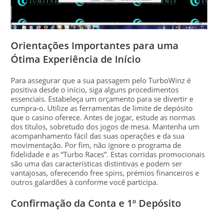
Orientações Importantes para uma
Ótima Experiência de Início
Para assegurar que a sua passagem pelo TurboWinz é
positiva desde o início, siga alguns procedimentos
essenciais. Estabeleça um orçamento para se divertir e
cumpra-o. Utilize as ferramentas de limite de depósito
que o casino oferece. Antes de jogar, estude as normas
dos títulos, sobretudo dos jogos de mesa. Mantenha um
acompanhamento fácil das suas operações e da sua
movimentação. Por fim, não ignore o programa de
fidelidade e as “Turbo Races”. Estas corridas promocionais
são uma das características distintivas e podem ser
vantajosas, oferecendo free spins, prémios financeiros e
outros galardões à conforme você participa.
Confirmação da Conta e 1º Depósito