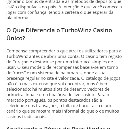
ignorar o bónus de entrada e as métodos de depósito que
estão disponíveis no país. A intenção é que você comece a
jogar com confiança, tendo a certeza o que esperar da
plataforma.
O Que Diferencia o TurboWinz Casino
Único?
Compensa compreender o que atrai os utilizadores para a
TurboWinz antes de abrir uma conta. O casino tem registo
de Curaçao e destaca-se por uma interface simples de
usar. O seu modelo de recompensas baseia-se em torno
de “races” e um sistema de patamares, onde a sua
presença regular no site é valorizada. O catálogo de jogos
não é o mais extenso que vai encontrar, mas é bem
selecionado: há muitos slots de desenvolvedores de
primeira linha e uma boa área de live casino. Para o
mercado português, os pontos destacados são a
celeridade nas transações, a falta de burocracia e um
cenário que se mostra mais informal do que o de muitos
casinos tradicionais.
Analisando o Bónus de Boas-Vindas e