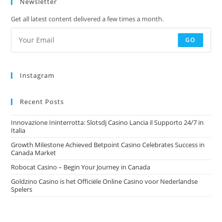
Newsletter
Get all latest content delivered a few times a month.
GO
Instagram
Recent Posts
Innovazione Ininterrotta: Slotsdj Casino Lancia il Supporto 24/7 in
Italia
Growth Milestone Achieved Betpoint Casino Celebrates Success in
Canada Market
Robocat Casino – Begin Your Journey in Canada
Goldzino Casino is het Officiële Online Casino voor Nederlandse
Spelers