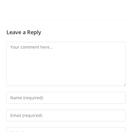
Leave a Reply