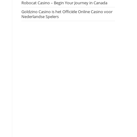
Robocat Casino – Begin Your Journey in Canada
Goldzino Casino is het Officiële Online Casino voor
Nederlandse Spelers