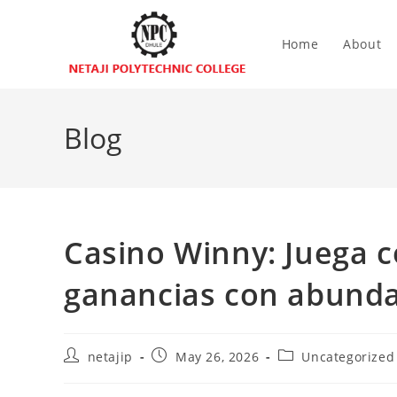
Home
About
Blog
Casino Winny: Juega c
ganancias con abunda
netajip
May 26, 2026
Uncategorized