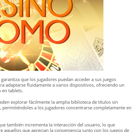
e garantiza que los jugadores puedan acceder a sus juegos
para adaptarse fluidamente a varios dispositivos, ofreciendo un
en tablets.
eden explorar fácilmente la amplia biblioteca de títulos sin
, permitiéndoles a los jugadores concentrarse completamente en
que también incrementa la interacción del usuario, lo que
e aquellos que aprecian la conveniencia junto con los juegos de