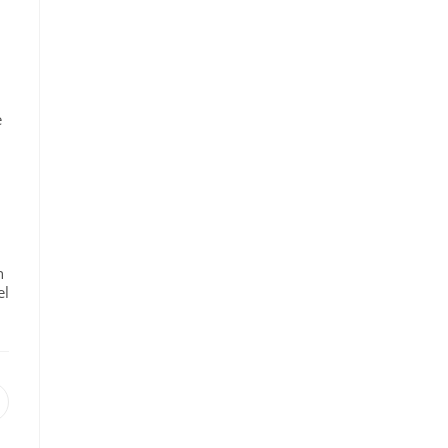
e
n
el