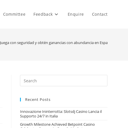
Committee
Feedback
Enquire
Contact
 Juega con seguridad y obtén ganancias con abundancia en España
Recent Posts
Innovazione Ininterrotta: Slotsdj Casino Lancia il
Supporto 24/7 in Italia
Growth Milestone Achieved Betpoint Casino