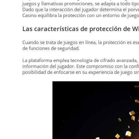
juegos y llamativas promociones, se adapta a todo tip
Dado que la interacción del jugador determina el porve
Casino equilibra la protección con un entorno de juego 
Las características de protección de 
Cuando se trata de juegos en línea, la protección es 
de funciones de seguridad.
La plataforma emplea tecnología de cifrado avanzada, l
información del jugador. Este compromiso con la confi
posibilidad de enfocarse en su experiencia de juego si