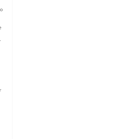
do
e
.
r