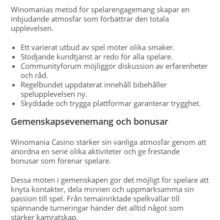
Winomanias metod för spelarengagemang skapar en
inbjudande atmosfär som förbättrar den totala
upplevelsen.
Ett varierat utbud av spel möter olika smaker.
Stödjande kundtjänst är redo för alla spelare.
Communityforum möjliggör diskussion av erfarenheter
och råd.
Regelbundet uppdaterat innehåll bibehåller
spelupplevelsen ny.
Skyddade och trygga plattformar garanterar trygghet.
Gemenskapsevenemang och bonusar
Winomania Casino stärker sin vänliga atmosfär genom att
anordna en serie olika aktiviteter och ge frestande
bonusar som förenar spelare.
Dessa möten i gemenskapen gör det möjligt för spelare att
knyta kontakter, dela minnen och uppmärksamma sin
passion till spel. Från temainriktade spelkvällar till
spännande turneringar händer det alltid något som
stärker kamratskap.