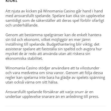
klokt
Att njuta av kicken på Winomania Casino går hand i hand
med ansvarsfullt spelande. Spelare kan öka sin upplevelse
samtidigt som de säkerställer att deras spel förblir ofarligt
och underhållande.
Genom att bestämma spelgränser kan de enkelt hantera
sin tid och ekonomi, vilket möjliggör en mer jämn
inställning till spelande. Budgethantering blir viktig; det
assisterar spelare att fastställa sin speltid och avgöra hur
mycket de är redo att använda utan att riskera sin
ekonomiska stabilitet.
Winomania Casino stödjer användare att ta vilostunder
och vara medvetna om sina vanor. Genom att följa dessa
regler kan spelarna inte bara ha glädje av spelets spänning
utan också värna om sitt hälsa.
Ansvarsfullt spelande försäkrar att varje snurr är en
underbar upplevelse snarare än en anledning till press.