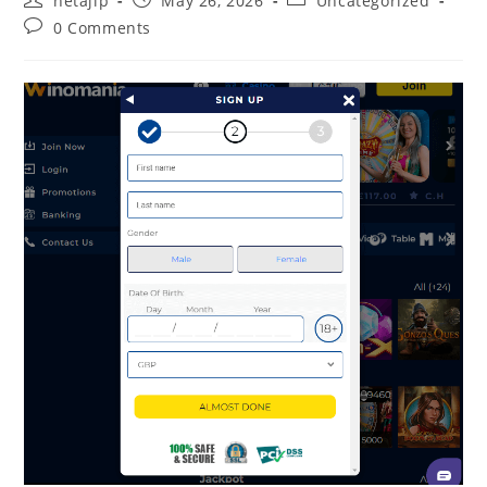
netajip
May 26, 2026
Uncategorized
0 Comments