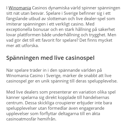
I
Winomania
Casinos dynamiska värld spinner spänningen
sitt nät utan besvär. Spelare i Sverige befinner sig i ett
fängslande utbud av slotteman och live dealer-spel som
imiterar spänningen i ett verkligt casino. Med
exceptionella bonusar och en stark hållning på säkerhet
lovar plattformen både underhållning och trygghet. Men
vad gör det till ett favorit för spelare? Det finns mycket
mer att utforska.
Spänningen med live casinospel
När spelare träder in i den spännande världen på
Winomania Casino i Sverige, märker de snabbt att live
casinospel ger en unik spänning till deras spelupplevelse.
Med live dealers som presenterar en variation olika spel
känner spelarna sig direkt kopplade till händelsernas
centrum. Dessa skickliga croupierer erbjuder inte bara
spelupplevelser utan förmedlar även engagerande
upplevelser som förflyttar deltagarna till en äkta
casinoatmosfär hemifrån.