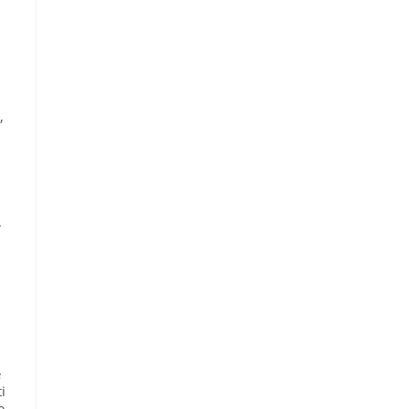
,
r
e
i
e