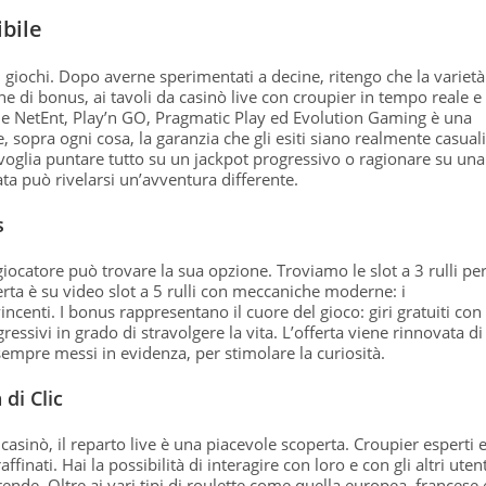
ibile
di giochi. Dopo averne sperimentati a decine, ritengo che la varietà
ene di bonus, ai tavoli da casinò live con croupier in tempo reale e
ome NetEnt, Play’n GO, Pragmatic Play ed Evolution Gaming è una
, sopra ogni cosa, la garanzia che gli esiti siano realmente casuali
u voglia puntare tutto su un jackpot progressivo o ragionare su una
ta può rivelarsi un’avventura differente.
s
giocatore può trovare la sua opzione. Troviamo le slot a 3 rulli pe
ferta è su video slot a 5 rulli con meccaniche moderne: i
ncenti. I bonus rappresentano il cuore del gioco: giri gratuiti con
gressivi in grado di stravolgere la vita. L’offerta viene rinnovata di
 sempre messi in evidenza, per stimolare la curiosità.
 di Clic
asinò, il reparto live è una piacevole scoperta. Croupier esperti 
finati. Hai la possibilità di interagire con loro e con gli altri utent
ende. Oltre ai vari tipi di roulette come quella europea, francese 