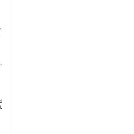
.
k
e
ad
i,