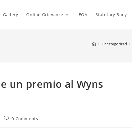
Gallery
Online Grievance
EOA
Statutory Body
>
Uncategorized
>
re un premio al Wyns
0 Comments