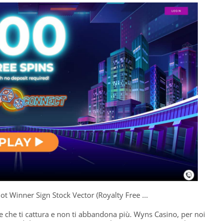
e che ti cattura e non ti abbandona più. Wyns Casino, per noi