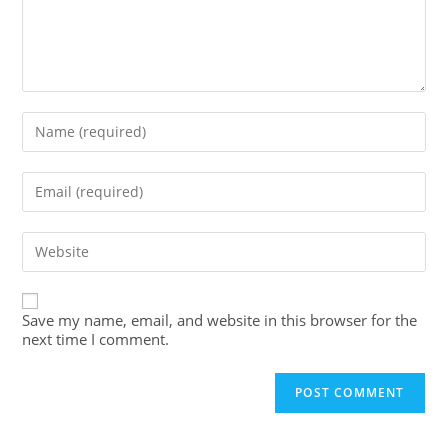
Save my name, email, and website in this browser for the
next time I comment.