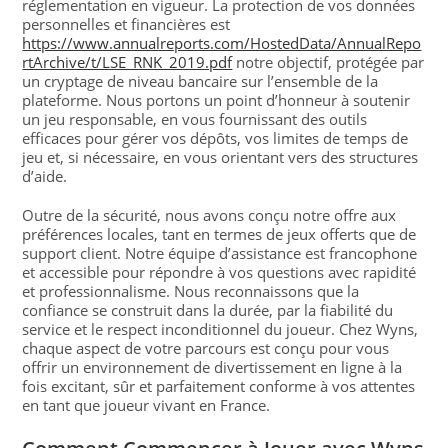
réglementation en vigueur. La protection de vos données
personnelles et financières est
https://www.annualreports.com/HostedData/AnnualRepo
rtArchive/t/LSE_RNK_2019.pdf
notre objectif, protégée par
un cryptage de niveau bancaire sur l’ensemble de la
plateforme. Nous portons un point d’honneur à soutenir
un jeu responsable, en vous fournissant des outils
efficaces pour gérer vos dépôts, vos limites de temps de
jeu et, si nécessaire, en vous orientant vers des structures
d’aide.
Outre de la sécurité, nous avons conçu notre offre aux
préférences locales, tant en termes de jeux offerts que de
support client. Notre équipe d’assistance est francophone
et accessible pour répondre à vos questions avec rapidité
et professionnalisme. Nous reconnaissons que la
confiance se construit dans la durée, par la fiabilité du
service et le respect inconditionnel du joueur. Chez Wyns,
chaque aspect de votre parcours est conçu pour vous
offrir un environnement de divertissement en ligne à la
fois excitant, sûr et parfaitement conforme à vos attentes
en tant que joueur vivant en France.