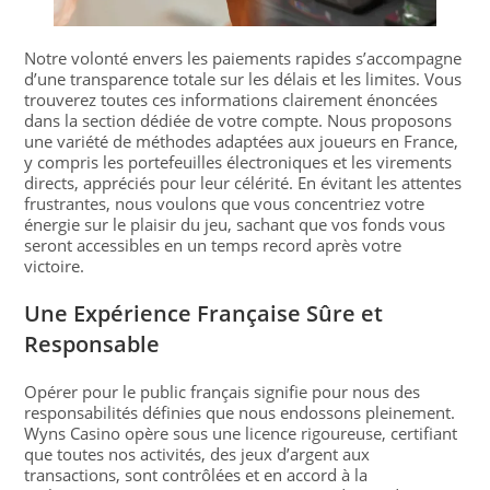
Notre volonté envers les paiements rapides s’accompagne
d’une transparence totale sur les délais et les limites. Vous
trouverez toutes ces informations clairement énoncées
dans la section dédiée de votre compte. Nous proposons
une variété de méthodes adaptées aux joueurs en France,
y compris les portefeuilles électroniques et les virements
directs, appréciés pour leur célérité. En évitant les attentes
frustrantes, nous voulons que vous concentriez votre
énergie sur le plaisir du jeu, sachant que vos fonds vous
seront accessibles en un temps record après votre
victoire.
Une Expérience Française Sûre et
Responsable
Opérer pour le public français signifie pour nous des
responsabilités définies que nous endossons pleinement.
Wyns Casino opère sous une licence rigoureuse, certifiant
que toutes nos activités, des jeux d’argent aux
transactions, sont contrôlées et en accord à la