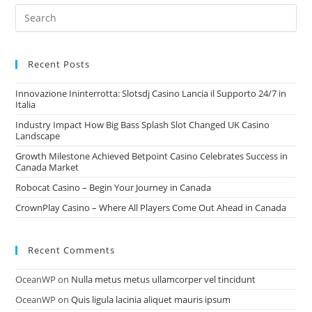
Recent Posts
Innovazione Ininterrotta: Slotsdj Casino Lancia il Supporto 24/7 in
Italia
Industry Impact How Big Bass Splash Slot Changed UK Casino
Landscape
Growth Milestone Achieved Betpoint Casino Celebrates Success in
Canada Market
Robocat Casino – Begin Your Journey in Canada
CrownPlay Casino – Where All Players Come Out Ahead in Canada
Recent Comments
OceanWP
on
Nulla metus metus ullamcorper vel tincidunt
OceanWP
on
Quis ligula lacinia aliquet mauris ipsum