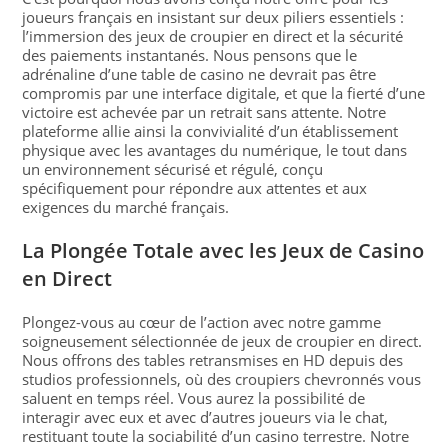
joueurs français en insistant sur deux piliers essentiels :
l’immersion des jeux de croupier en direct et la sécurité
des paiements instantanés. Nous pensons que le
adrénaline d’une table de casino ne devrait pas être
compromis par une interface digitale, et que la fierté d’une
victoire est achevée par un retrait sans attente. Notre
plateforme allie ainsi la convivialité d’un établissement
physique avec les avantages du numérique, le tout dans
un environnement sécurisé et régulé, conçu
spécifiquement pour répondre aux attentes et aux
exigences du marché français.
La Plongée Totale avec les Jeux de Casino
en Direct
Plongez-vous au cœur de l’action avec notre gamme
soigneusement sélectionnée de jeux de croupier en direct.
Nous offrons des tables retransmises en HD depuis des
studios professionnels, où des croupiers chevronnés vous
saluent en temps réel. Vous aurez la possibilité de
interagir avec eux et avec d’autres joueurs via le chat,
restituant toute la sociabilité d’un casino terrestre. Notre