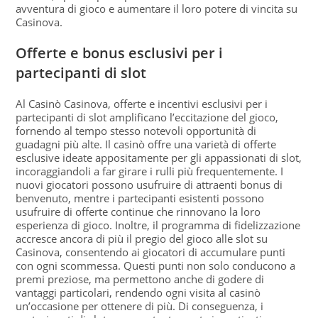
avventura di gioco e aumentare il loro potere di vincita su
Casinova.
Offerte e bonus esclusivi per i
partecipanti di slot
Al Casinò Casinova, offerte e incentivi esclusivi per i
partecipanti di slot amplificano l’eccitazione del gioco,
fornendo al tempo stesso notevoli opportunità di
guadagni più alte. Il casinò offre una varietà di offerte
esclusive ideate appositamente per gli appassionati di slot,
incoraggiandoli a far girare i rulli più frequentemente. I
nuovi giocatori possono usufruire di attraenti bonus di
benvenuto, mentre i partecipanti esistenti possono
usufruire di offerte continue che rinnovano la loro
esperienza di gioco. Inoltre, il programma di fidelizzazione
accresce ancora di più il pregio del gioco alle slot su
Casinova, consentendo ai giocatori di accumulare punti
con ogni scommessa. Questi punti non solo conducono a
premi preziose, ma permettono anche di godere di
vantaggi particolari, rendendo ogni visita al casinò
un’occasione per ottenere di più. Di conseguenza, i