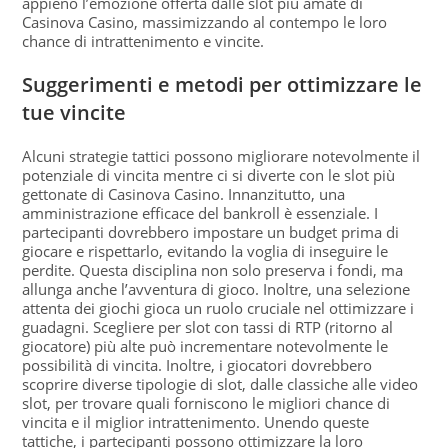
appieno l’emozione offerta dalle slot più amate di
Casinova Casino, massimizzando al contempo le loro
chance di intrattenimento e vincite.
Suggerimenti e metodi per ottimizzare le
tue vincite
Alcuni strategie tattici possono migliorare notevolmente il
potenziale di vincita mentre ci si diverte con le slot più
gettonate di Casinova Casino. Innanzitutto, una
amministrazione efficace del bankroll è essenziale. I
partecipanti dovrebbero impostare un budget prima di
giocare e rispettarlo, evitando la voglia di inseguire le
perdite. Questa disciplina non solo preserva i fondi, ma
allunga anche l’avventura di gioco. Inoltre, una selezione
attenta dei giochi gioca un ruolo cruciale nel ottimizzare i
guadagni. Scegliere per slot con tassi di RTP (ritorno al
giocatore) più alte può incrementare notevolmente le
possibilità di vincita. Inoltre, i giocatori dovrebbero
scoprire diverse tipologie di slot, dalle classiche alle video
slot, per trovare quali forniscono le migliori chance di
vincita e il miglior intrattenimento. Unendo queste
tattiche, i partecipanti possono ottimizzare la loro