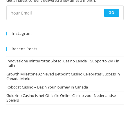
Get all latest content delivered a few times a month.
GO
Instagram
Recent Posts
Innovazione Ininterrotta: Slotsdj Casino Lancia il Supporto 24/7 in
Italia
Growth Milestone Achieved Betpoint Casino Celebrates Success in
Canada Market
Robocat Casino – Begin Your Journey in Canada
Goldzino Casino is het Officiële Online Casino voor Nederlandse
Spelers