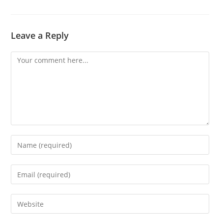
Leave a Reply