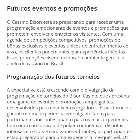
Futuros eventos e promoções
O Cassino Bison está se preparando para receber uma
programação emocionante de eventos e promoções que
prometem envolver e entreter os visitantes. Com uma
agenda de competições competitivos, promoções de
bônus exclusivas e eventos únicos de entretenimento ao
vivo, os clientes podem antecipar experiências inéditas.
Essas promoções visam melhorar a ambiente geral e o
apelo do cassino no Brasil.
Programação dos futuros torneios
A expectativa está crescendo com o divulgação da
programação de torneios do Bison Casino, que apresenta
uma gama de eventos e promoções empolgantes,
desenvolvidos para envolver os jogadores. Esses torneios
garantem uma experiência empolgante tanto para
participantes iniciantes quanto para os mais experientes.
Com uma combinação de poker competitivo, disputas
intensas em slots e card games vibrantes, os participantes
estão preparados para uma experiência inesquecível. Os