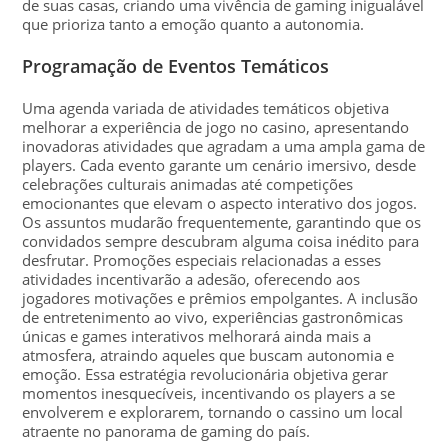
de suas casas, criando uma vivência de gaming inigualável
que prioriza tanto a emoção quanto a autonomia.
Programação de Eventos Temáticos
Uma agenda variada de atividades temáticos objetiva
melhorar a experiência de jogo no casino, apresentando
inovadoras atividades que agradam a uma ampla gama de
players. Cada evento garante um cenário imersivo, desde
celebrações culturais animadas até competições
emocionantes que elevam o aspecto interativo dos jogos.
Os assuntos mudarão frequentemente, garantindo que os
convidados sempre descubram alguma coisa inédito para
desfrutar. Promoções especiais relacionadas a esses
atividades incentivarão a adesão, oferecendo aos
jogadores motivações e prêmios empolgantes. A inclusão
de entretenimento ao vivo, experiências gastronômicas
únicas e games interativos melhorará ainda mais a
atmosfera, atraindo aqueles que buscam autonomia e
emoção. Essa estratégia revolucionária objetiva gerar
momentos inesquecíveis, incentivando os players a se
envolverem e explorarem, tornando o cassino um local
atraente no panorama de gaming do país.