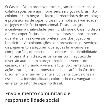
O Cassino Bison promove estrategicamente parcerias e
colaborações para aprimorar seus serviços no Brasil. Ao
colaborar com negócios locais, fornecedores de tecnologia
e profissionais de jogos, o cassino amplia sua variedade
de jogos e eficiência operacional. Essas alianças
incentivam a criatividade, permitindo que o Cassino Bison
ofereça experiências de jogo inovadoras e emocionantes
que atendem às diversas preferências dos jogadores
brasileiros. As colaborações com provedores de serviços
de pagamento asseguram operações financeiras sem
complicações, oferecendo aos clientes mais flexibilidade
financeira. Além disso, as parcerias com negócios de
diversão aumentam a programação de eventos do
cassino, melhorando a vivência total do cliente. Essas
ações estratégicas demonstram a dedicação do Cassino
Bison em criar um ambiente envolvente que valoriza a
escolha e a individualidade, colocando-o na vanguarda no
emergente setor de jogos no Brasil.
Envolvimento comunitário e
responsabilidade social