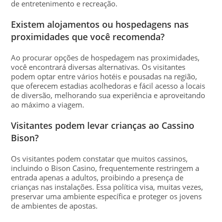
de entretenimento e recreação.
Existem alojamentos ou hospedagens nas
proximidades que você recomenda?
Ao procurar opções de hospedagem nas proximidades,
você encontrará diversas alternativas. Os visitantes
podem optar entre vários hotéis e pousadas na região,
que oferecem estadias acolhedoras e fácil acesso a locais
de diversão, melhorando sua experiência e aproveitando
ao máximo a viagem.
Visitantes podem levar crianças ao Cassino
Bison?
Os visitantes podem constatar que muitos cassinos,
incluindo o Bison Casino, frequentemente restringem a
entrada apenas a adultos, proibindo a presença de
crianças nas instalações. Essa política visa, muitas vezes,
preservar uma ambiente específica e proteger os jovens
de ambientes de apostas.