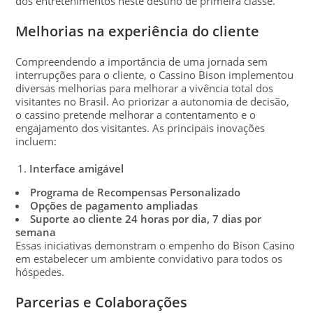
dos entretenimentos neste destino de primeira classe.
Melhorias na experiência do cliente
Compreendendo a importância de uma jornada sem
interrupções para o cliente, o Cassino Bison implementou
diversas melhorias para melhorar a vivência total dos
visitantes no Brasil. Ao priorizar a autonomia de decisão,
o cassino pretende melhorar a contentamento e o
engajamento dos visitantes. As principais inovações
incluem:
Interface amigável
Programa de Recompensas Personalizado
Opções de pagamento ampliadas
Suporte ao cliente 24 horas por dia, 7 dias por
semana
Essas iniciativas demonstram o empenho do Bison Casino
em estabelecer um ambiente convidativo para todos os
hóspedes.
Parcerias e Colaborações