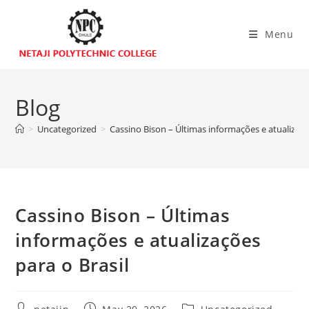
Menu
Blog
>
Uncategorized
>
Cassino Bison – Últimas informações e atualizaçõ
Cassino Bison – Últimas
informações e atualizações
para o Brasil