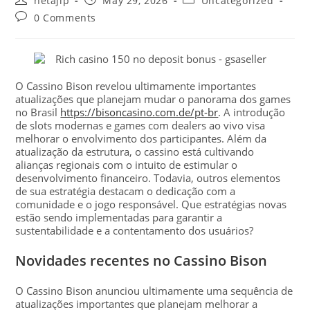
netajip
May 29, 2026
Uncategorized
0 Comments
O Cassino Bison revelou ultimamente importantes
atualizações que planejam mudar o panorama dos games
no Brasil
https://bisoncasino.com.de/pt-br
. A introdução
de slots modernas e games com dealers ao vivo visa
melhorar o envolvimento dos participantes. Além da
atualização da estrutura, o cassino está cultivando
alianças regionais com o intuito de estimular o
desenvolvimento financeiro. Todavia, outros elementos
de sua estratégia destacam o dedicação com a
comunidade e o jogo responsável. Que estratégias novas
estão sendo implementadas para garantir a
sustentabilidade e a contentamento dos usuários?
Novidades recentes no Cassino Bison
O Cassino Bison anunciou ultimamente uma sequência de
atualizações importantes que planejam melhorar a