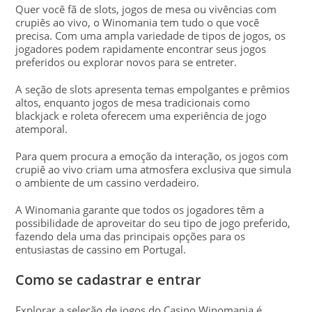
Quer você fã de slots, jogos de mesa ou vivências com
crupiês ao vivo, o Winomania tem tudo o que você
precisa. Com uma ampla variedade de tipos de jogos, os
jogadores podem rapidamente encontrar seus jogos
preferidos ou explorar novos para se entreter.
A seção de slots apresenta temas empolgantes e prêmios
altos, enquanto jogos de mesa tradicionais como
blackjack e roleta oferecem uma experiência de jogo
atemporal.
Para quem procura a emoção da interação, os jogos com
crupiê ao vivo criam uma atmosfera exclusiva que simula
o ambiente de um cassino verdadeiro.
A Winomania garante que todos os jogadores têm a
possibilidade de aproveitar do seu tipo de jogo preferido,
fazendo dela uma das principais opções para os
entusiastas de cassino em Portugal.
Como se cadastrar e entrar
Explorar a seleção de jogos do Casino Winomania é