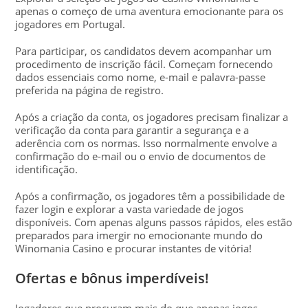
apenas o começo de uma aventura emocionante para os
jogadores em Portugal.
Para participar, os candidatos devem acompanhar um
procedimento de inscrição fácil. Começam fornecendo
dados essenciais como nome, e-mail e palavra-passe
preferida na página de registro.
Após a criação da conta, os jogadores precisam finalizar a
verificação da conta para garantir a segurança e a
aderência com os normas. Isso normalmente envolve a
confirmação do e-mail ou o envio de documentos de
identificação.
Após a confirmação, os jogadores têm a possibilidade de
fazer login e explorar a vasta variedade de jogos
disponíveis. Com apenas alguns passos rápidos, eles estão
preparados para imergir no emocionante mundo do
Winomania Casino e procurar instantes de vitória!
Ofertas e bônus imperdíveis!