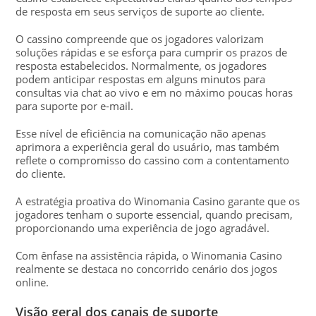
de resposta em seus serviços de suporte ao cliente.
O cassino compreende que os jogadores valorizam
soluções rápidas e se esforça para cumprir os prazos de
resposta estabelecidos. Normalmente, os jogadores
podem anticipar respostas em alguns minutos para
consultas via chat ao vivo e em no máximo poucas horas
para suporte por e-mail.
Esse nível de eficiência na comunicação não apenas
aprimora a experiência geral do usuário, mas também
reflete o compromisso do cassino com a contentamento
do cliente.
A estratégia proativa do Winomania Casino garante que os
jogadores tenham o suporte essencial, quando precisam,
proporcionando uma experiência de jogo agradável.
Com ênfase na assistência rápida, o Winomania Casino
realmente se destaca no concorrido cenário dos jogos
online.
Visão geral dos canais de suporte