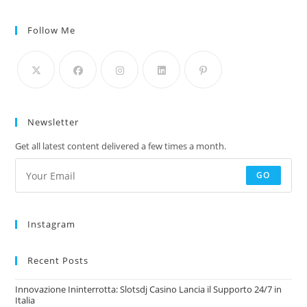
Follow Me
Newsletter
Get all latest content delivered a few times a month.
GO
Instagram
Recent Posts
Innovazione Ininterrotta: Slotsdj Casino Lancia il Supporto 24/7 in
Italia