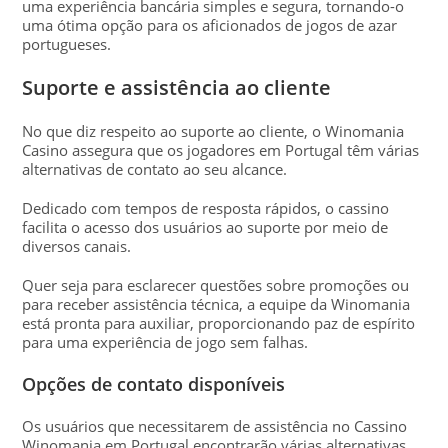
uma experiência bancária simples e segura, tornando-o
uma ótima opção para os aficionados de jogos de azar
portugueses.
Suporte e assistência ao cliente
No que diz respeito ao suporte ao cliente, o Winomania
Casino assegura que os jogadores em Portugal têm várias
alternativas de contato ao seu alcance.
Dedicado com tempos de resposta rápidos, o cassino
facilita o acesso dos usuários ao suporte por meio de
diversos canais.
Quer seja para esclarecer questões sobre promoções ou
para receber assistência técnica, a equipe da Winomania
está pronta para auxiliar, proporcionando paz de espírito
para uma experiência de jogo sem falhas.
Opções de contato disponíveis
Os usuários que necessitarem de assistência no Cassino
Winomania em Portugal encontrarão várias alternativas