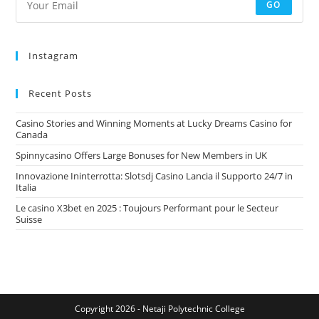
GO
Instagram
Recent Posts
Casino Stories and Winning Moments at Lucky Dreams Casino for
Canada
Spinnycasino Offers Large Bonuses for New Members in UK
Innovazione Ininterrotta: Slotsdj Casino Lancia il Supporto 24/7 in
Italia
Le casino X3bet en 2025 : Toujours Performant pour le Secteur
Suisse
Copyright 2026 - Netaji Polytechnic College