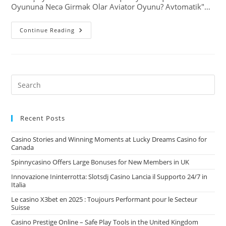
Oyununa Necə Girmək Olar Aviator Oyunu? Avtomatik"…
Continue Reading
Recent Posts
Casino Stories and Winning Moments at Lucky Dreams Casino for
Canada
Spinnycasino Offers Large Bonuses for New Members in UK
Innovazione Ininterrotta: Slotsdj Casino Lancia il Supporto 24/7 in
Italia
Le casino X3bet en 2025 : Toujours Performant pour le Secteur
Suisse
Casino Prestige Online – Safe Play Tools in the United Kingdom