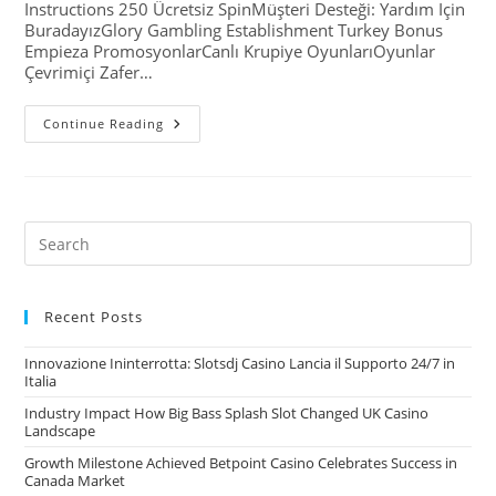
Instructions 250 Ücretsiz SpinMüşteri Desteği: Yardım Için
BuradayızGlory Gambling Establishment Turkey Bonus
Empieza PromosyonlarCanlı Krupiye OyunlarıOyunlar
Çevrimiçi Zafer…
Continue Reading
Recent Posts
Innovazione Ininterrotta: Slotsdj Casino Lancia il Supporto 24/7 in
Italia
Industry Impact How Big Bass Splash Slot Changed UK Casino
Landscape
Growth Milestone Achieved Betpoint Casino Celebrates Success in
Canada Market