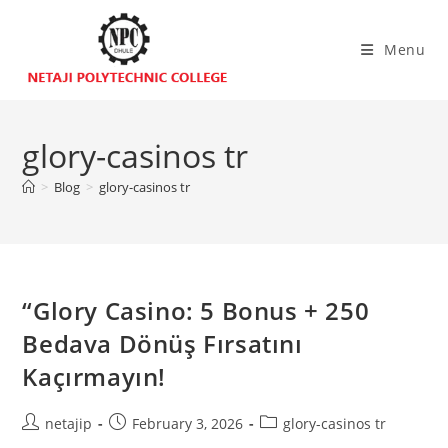
Menu
glory-casinos tr
>
Blog
>
glory-casinos tr
“Glory Casino: 5 Bonus + 250
Bedava Dönüş Fırsatını
Kaçırmayın!
netajip
February 3, 2026
glory-casinos tr