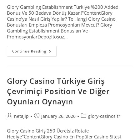
Glory Gambling Establishment Türkiye %200 Added
Bonus Ve 50 Bedava Dönüş Kazan!"ContentGlory
Casino’ya Nasıl Giriş Yapılır? Te Hangi Glory Casino
Bonusları Empieza Promosyonları Mevcut? Glory
Gambling Establishment Bonusları Ve
PromosyonlarDepozitosuz…
Continue Reading
Glory Casino Türkiye Giriş
Çevrimiçi Position Ve Diğer
Oyunları Oynayın
netajip
January 26, 2026
glory-casinos tr
Glory Casino Giriş 250 Ücretsiz Rotate
Hediye"ContentGlory Casino En Popüler Casino Sitesi