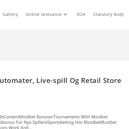
Gallery
Online Grievance
EOA
Statutory Body
tomater, Live-spill Og Retail Store
te OddsContentMostbet BonuserTournaments With Mostbet
mstbonus For Nye SpillereSportsbetting Hos MostbetMostbet
tions Work And…