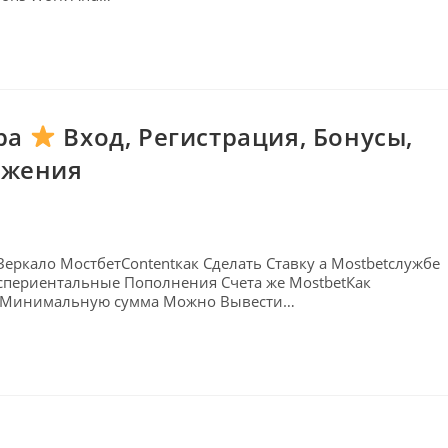
ора
Вход, Регистрация, Бонусы,
ожения
Зеркало МостбетContentкак Сделать Ставку а Mostbetслужбе
спериентальные Пополнения Счета же MostbetКак
ю Минимальную сумма Можно Вывести…