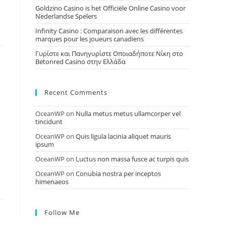
Goldzino Casino is het Officiële Online Casino voor
Nederlandse Spelers
Infinity Casino : Comparaison avec les différentes
marques pour les joueurs canadiens
Γυρίστε και Πανηγυρίστε Οποιαδήποτε Νίκη στο
Betonred Casino στην Ελλάδα
Recent Comments
OceanWP
on
Nulla metus metus ullamcorper vel
tincidunt
OceanWP
on
Quis ligula lacinia aliquet mauris
ipsum
OceanWP
on
Luctus non massa fusce ac turpis quis
OceanWP
on
Conubia nostra per inceptos
himenaeos
Follow Me