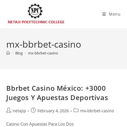
Menu
mx-bbrbet-casino
>
Blog
>
mx-bbrbet-casino
Bbrbet Casino México: +3000
Juegos Y Apuestas Deportivas
netajip
February 4, 2026
mx-bbrbet-casino
Casino Con Apuestas Para Los Dos