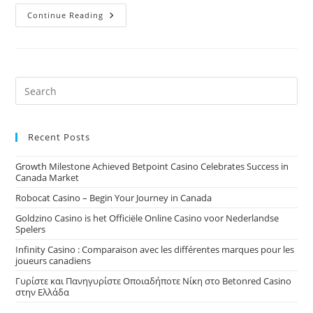
Continue Reading
Recent Posts
Growth Milestone Achieved Betpoint Casino Celebrates Success in
Canada Market
Robocat Casino – Begin Your Journey in Canada
Goldzino Casino is het Officiële Online Casino voor Nederlandse
Spelers
Infinity Casino : Comparaison avec les différentes marques pour les
joueurs canadiens
Γυρίστε και Πανηγυρίστε Οποιαδήποτε Νίκη στο Betonred Casino
στην Ελλάδα