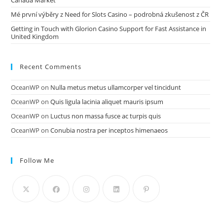
Canada Market
Mé první výběry z Need for Slots Casino – podrobná zkušenost z ČR
Getting in Touch with Glorion Casino Support for Fast Assistance in
United Kingdom
Recent Comments
OceanWP
on
Nulla metus metus ullamcorper vel tincidunt
OceanWP
on
Quis ligula lacinia aliquet mauris ipsum
OceanWP
on
Luctus non massa fusce ac turpis quis
OceanWP
on
Conubia nostra per inceptos himenaeos
Follow Me