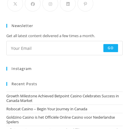
Newsletter
Get all latest content delivered a few times a month.
GO
Instagram
Recent Posts
Growth Milestone Achieved Betpoint Casino Celebrates Success in
Canada Market
Robocat Casino – Begin Your Journey in Canada
Goldzino Casino is het Officiële Online Casino voor Nederlandse
Spelers