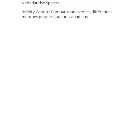
Nederlandse Spelers
Infinity Casino : Comparaison avec les différentes
marques pour les joueurs canadiens