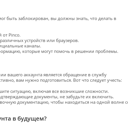
мог быть заблокирован, вы должны знать, что делать в
от Pinco.
 различных устройств или браузеров.
фициальные каналы.
ормацию, которые могут помочь в решении проблемы.
ии вашего аккаунта является обращение в службу
тивно, вам нужно подготовиться. Вот что следует учесть:
ите ситуацию, включая все возникшие сложности.
подтверждающие документы, не забудьте их включить.
вочную документацию, чтобы находиться на одной волне с
унта в будущем?