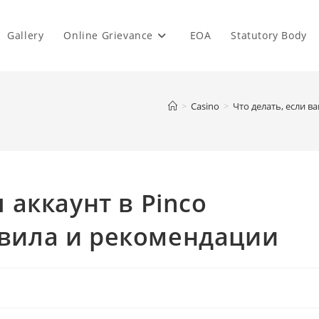
Gallery
Online Grievance
EOA
Statutory Body
>
Casino
>
Что делать, если в
 аккаунт в Pinco
вила и рекомендации