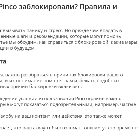
 Pinco заблокировали? Правила и
т вызывать панику и стресс. Но прежде чем впадать в
ленные шаги и рекомендации, которые могут помочь
атье мы обсудим, как справиться с блокировкой, какие меры
ации в будущем.
та
я, важно разобраться в причинах блокировки вашего
ми, и их понимание поможет вам избежать подобных
нных причин блокировки включают:
юдение условий использования Pinco крайне важно.
рые могут показаться подозрительными, например, частые
жалобу на ваш контент или действия, это также может
евает, что ваш аккаунт был взломан, они могут его временн