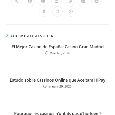
YOU MIGHT ALSO LIKE
El Mejor Casino de España: Casino Gran Madrid
March 8, 2026
Estudo sobre Cassinos Online que Aceitam HiPay
January 29, 2026
Pourquoi les casinos n’ont-ils pas d’horloge ?