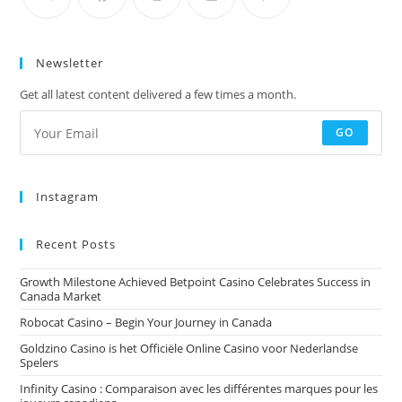
Newsletter
Get all latest content delivered a few times a month.
GO
Instagram
Recent Posts
Growth Milestone Achieved Betpoint Casino Celebrates Success in
Canada Market
Robocat Casino – Begin Your Journey in Canada
Goldzino Casino is het Officiële Online Casino voor Nederlandse
Spelers
Infinity Casino : Comparaison avec les différentes marques pour les