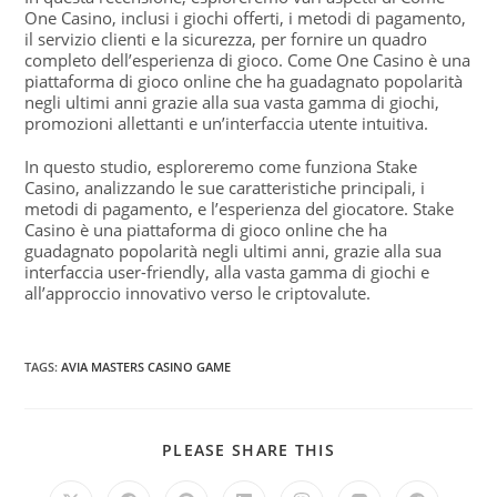
One Casino, inclusi i giochi offerti, i metodi di pagamento,
il servizio clienti e la sicurezza, per fornire un quadro
completo dell’esperienza di gioco. Come One Casino è una
piattaforma di gioco online che ha guadagnato popolarità
negli ultimi anni grazie alla sua vasta gamma di giochi,
promozioni allettanti e un’interfaccia utente intuitiva.
In questo studio, esploreremo come funziona Stake
Casino, analizzando le sue caratteristiche principali, i
metodi di pagamento, e l’esperienza del giocatore. Stake
Casino è una piattaforma di gioco online che ha
guadagnato popolarità negli ultimi anni, grazie alla sua
interfaccia user-friendly, alla vasta gamma di giochi e
all’approccio innovativo verso le criptovalute.
TAGS
:
AVIA MASTERS CASINO GAME
PLEASE SHARE THIS