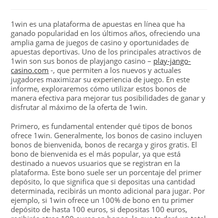
1win es una plataforma de apuestas en línea que ha
ganado popularidad en los últimos años, ofreciendo una
amplia gama de juegos de casino y oportunidades de
apuestas deportivas. Uno de los principales atractivos de
1win son sus bonos de playjango casino –
play-jango-
casino.com
-, que permiten a los nuevos y actuales
jugadores maximizar su experiencia de juego. En este
informe, exploraremos cómo utilizar estos bonos de
manera efectiva para mejorar tus posibilidades de ganar y
disfrutar al máximo de la oferta de 1win.
Primero, es fundamental entender qué tipos de bonos
ofrece 1win. Generalmente, los bonos de casino incluyen
bonos de bienvenida, bonos de recarga y giros gratis. El
bono de bienvenida es el más popular, ya que está
destinado a nuevos usuarios que se registran en la
plataforma. Este bono suele ser un porcentaje del primer
depósito, lo que significa que si depositas una cantidad
determinada, recibirás un monto adicional para jugar. Por
ejemplo, si 1win ofrece un 100% de bono en tu primer
depósito de hasta 100 euros, si depositas 100 euros,