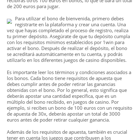
recibirás otros 100 euros en bonos, lo que te dará un total
de 200 euros para jugar.
Para utilizar el bono de bienvenida, primero debes
registrarte en la plataforma y crear una cuenta. Una
vez que hayas completado el proceso de registro, realiza
tu primer depósito. Asegúrate de que tu depósito cumpla
con los requisitos mínimos establecidos por 1win para
activar el bono. Después de realizar el depósito, el bono
se acreditará automáticamente en tu cuenta, y podrás
utilizarlo en los diferentes juegos de casino disponibles.
Es importante leer los términos y condiciones asociados a
los bonos. Cada bono tiene requisitos de apuesta que
debes cumplir antes de poder retirar las ganancias
obtenidas con el bono. Por lo general, esto significa que
deberás apostar una cantidad específica, que es un
múltiplo del bono recibido, en juegos de casino. Por
ejemplo, si recibes un bono de 100 euros con un requisito
de apuesta de 30x, deberás apostar un total de 3000
euros antes de poder retirar cualquier ganancia.
Además de los requisitos de apuesta, también es crucial
tener en cuenta los juegos que contribuyen a los