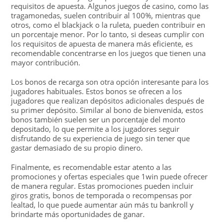
requisitos de apuesta. Algunos juegos de casino, como las
tragamonedas, suelen contribuir al 100%, mientras que
otros, como el blackjack o la ruleta, pueden contribuir en
un porcentaje menor. Por lo tanto, si deseas cumplir con
los requisitos de apuesta de manera más eficiente, es
recomendable concentrarse en los juegos que tienen una
mayor contribución.
Los bonos de recarga son otra opción interesante para los
jugadores habituales. Estos bonos se ofrecen a los
jugadores que realizan depósitos adicionales después de
su primer depósito. Similar al bono de bienvenida, estos
bonos también suelen ser un porcentaje del monto
depositado, lo que permite a los jugadores seguir
disfrutando de su experiencia de juego sin tener que
gastar demasiado de su propio dinero.
Finalmente, es recomendable estar atento a las
promociones y ofertas especiales que 1win puede ofrecer
de manera regular. Estas promociones pueden incluir
giros gratis, bonos de temporada o recompensas por
lealtad, lo que puede aumentar aún más tu bankroll y
brindarte más oportunidades de ganar.