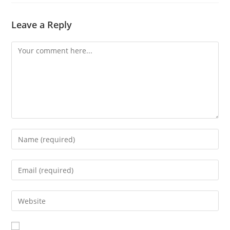
Leave a Reply