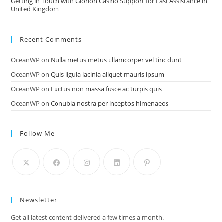
Getting in Touch with Glorion Casino Support for Fast Assistance in
United Kingdom
Recent Comments
OceanWP
on
Nulla metus metus ullamcorper vel tincidunt
OceanWP
on
Quis ligula lacinia aliquet mauris ipsum
OceanWP
on
Luctus non massa fusce ac turpis quis
OceanWP
on
Conubia nostra per inceptos himenaeos
Follow Me
Newsletter
Get all latest content delivered a few times a month.