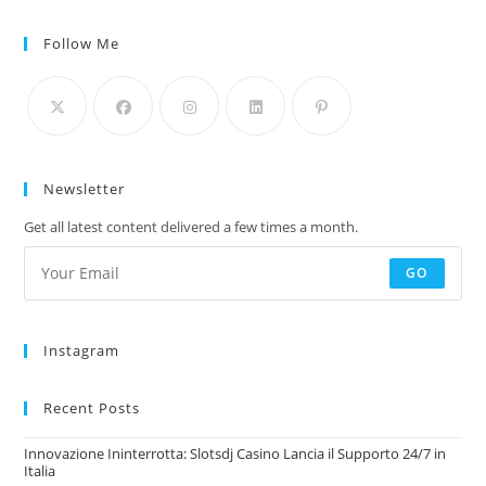
Follow Me
Newsletter
Get all latest content delivered a few times a month.
GO
Instagram
Recent Posts
Innovazione Ininterrotta: Slotsdj Casino Lancia il Supporto 24/7 in
Italia