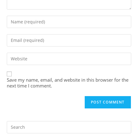
Save my name, email, and website in this browser for the
next time I comment.