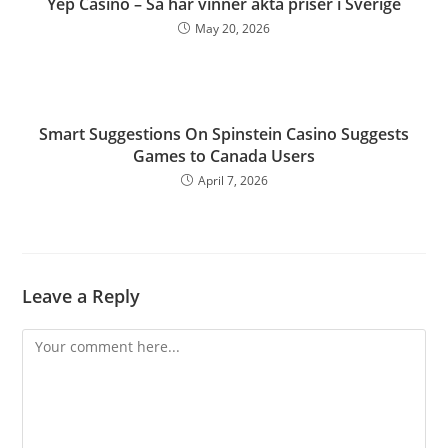
Yep Casino – Så här vinner äkta priser i Sverige
May 20, 2026
Smart Suggestions On Spinstein Casino Suggests
Games to Canada Users
April 7, 2026
Leave a Reply