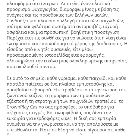
πλατφόρμα στο ίντερνετ. Αποτελεί έναν ολιστικό
προορισμό ψυχαγωγίας, διαμορφωμένος με βάση τις
ανάγκες και τις προσδοκίες των Ελλήνων μελών.
Συνδυάζει μια πλούσια συλλογή ποιοτικών παιχνιδιών,
ισότιμα και φιλότιμα συστήματα ανταμοιβής, ισχυρή
ασφάλεια και μια προσωπική, βοηθητική προσέγγιση.
Παρέχει έτσι τις συνθήκες για να νιώσετε ότι η νίκη είναι
ένα φυσικό και εποικοδομητικό μέρος της διαδικασίας. Η
είσοδος από κινητές συσκευές, είτε μέσω
προσαρμοσμένης ιστοσελίδας είτε εφαρμογής,
ολοκληρώνει την εικόνα μιας ολοκληρωμένης υπηρεσίας
που ακολουθεί παντού.
Σε αυτό το σημείο, κάθε γύρισμα, κάθε παιχνίδι και κάθε
παρτίδα παίζεται σε ένα πλαίσιο εμπιστοσύνης και
αμοιβαίου σεβασμού. Είτε τραβιέστε από την ένταση του
ζωντανού καζίνο, τη ομορφιά των προοδευτικών
τζάκποτ ή τη στρατηγική των παιχνιδιών τραπεζιού, το
CrownPlay Casino σας προσφέρει το υπόβαθρο για
αξέχαστες στιγμές. Και αναμφίβολα, σας δίνει την
ευκαιρία για κερδοφόρες νίκες. Η δική σας εμπειρία
αναμένει να την γνωρίσετε και να την απολαύσετε με
υπευθυνότητα. Είστε σε θέση να είστε σίγουροι ότι κάθε