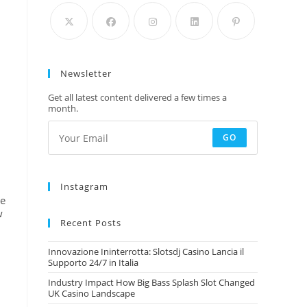
Newsletter
Get all latest content delivered a few times a
month.
GO
Instagram
 e
w
Recent Posts
Innovazione Ininterrotta: Slotsdj Casino Lancia il
Supporto 24/7 in Italia
Industry Impact How Big Bass Splash Slot Changed
UK Casino Landscape