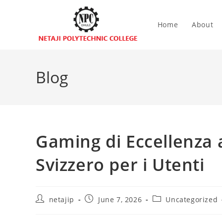
Home
About
Blog
Gaming di Eccellenza 
Svizzero per i Utenti
netajip
June 7, 2026
Uncategorized