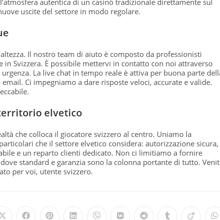
l’atmosfera autentica di un casinò tradizionale direttamente sul
nuove uscite del settore in modo regolare.
ue
’altezza. Il nostro team di aiuto è composto da professionisti
te in Svizzera. È possibile mettervi in contatto con noi attraverso
di urgenza. La live chat in tempo reale è attiva per buona parte dell
ia email. Ci impegniamo a dare risposte veloci, accurate e valide.
eccabile.
erritorio elvetico
altà che colloca il giocatore svizzero al centro. Uniamo la
particolari che il settore elvetico considera: autorizzazione sicura,
bile e un reparto clienti dedicato. Non ci limitiamo a fornire
 dove standard e garanzia sono la colonna portante di tutto. Veni
ato per voi, utente svizzero.