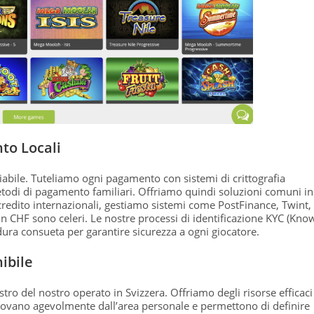
to Locali
abile. Tuteliamo ogni pagamento con sistemi di crittografia
odi di pagamento familiari. Offriamo quindi soluzioni comuni in
 credito internazionali, gestiamo sistemi come PostFinance, Twint,
in CHF sono celeri. Le nostre processi di identificazione KYC (Kno
ra consueta per garantire sicurezza a ogni giocatore.
ibile
ro del nostro operato in Svizzera. Offriamo degli risorse efficaci
i trovano agevolmente dall’area personale e permettono di definire