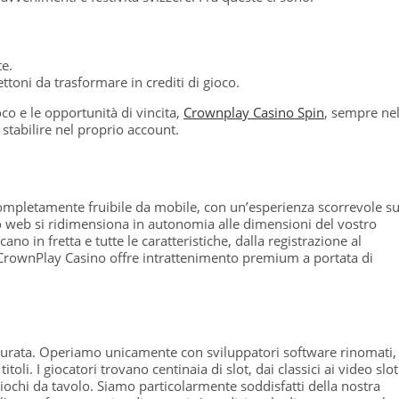
e.
ttoni da trasformare in crediti di gioco.
co e le opportunità di vincita,
Crownplay Casino Spin
, sempre ne
stabilire nel proprio account.
 completamente fruibile da mobile, con un’esperienza scorrevole s
to web si ridimensiona in autonomia alle dimensioni del vostro
no in fretta e tutte le caratteristiche, dalla registrazione al
, CrownPlay Casino offre intrattenimento premium a portata di
accurata. Operiamo unicamente con sviluppatori software rinomati,
itoli. I giocatori trovano centinaia di slot, dai classici ai video slot
iochi da tavolo. Siamo particolarmente soddisfatti della nostra