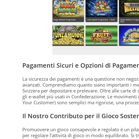
Pagamenti Sicuri e Opzioni di Pagamen
La sicurezza dei pagamenti è una questione non negozi
avanzati. Comprendiamo quanto siano importanti i met
Svizzera per depositare e prelevare. Oltre alle carte di
gli e-wallet più usati in Confederazione. Le movimenti 
Your Customer) sono semplici ma rigorose, una procedu
Il Nostro Contributo per il Gioco Sosten
Promuovere un gioco consapevole e regolato è un pilast
per regolare l’attività di gioco in modo equilibrato. S