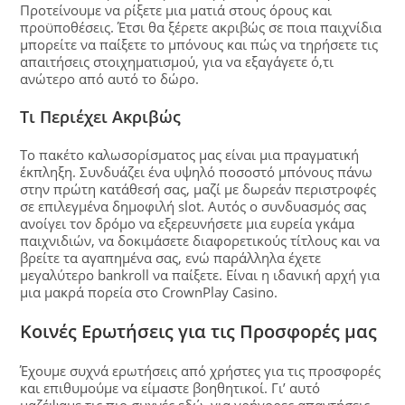
Προτείνουμε να ρίξετε μια ματιά στους όρους και
προϋποθέσεις. Έτσι θα ξέρετε ακριβώς σε ποια παιχνίδια
μπορείτε να παίξετε το μπόνους και πώς να τηρήσετε τις
απαιτήσεις στοιχηματισμού, για να εξαγάγετε ό,τι
ανώτερο από αυτό το δώρο.
Τι Περιέχει Ακριβώς
Το πακέτο καλωσορίσματος μας είναι μια πραγματική
έκπληξη. Συνδυάζει ένα υψηλό ποσοστό μπόνους πάνω
στην πρώτη κατάθεσή σας, μαζί με δωρεάν περιστροφές
σε επιλεγμένα δημοφιλή slot. Αυτός ο συνδυασμός σας
ανοίγει τον δρόμο να εξερευνήσετε μια ευρεία γκάμα
παιχνιδιών, να δοκιμάσετε διαφορετικούς τίτλους και να
βρείτε τα αγαπημένα σας, ενώ παράλληλα έχετε
μεγαλύτερο bankroll να παίξετε. Είναι η ιδανική αρχή για
μια μακρά πορεία στο CrownPlay Casino.
Κοινές Ερωτήσεις για τις Προσφορές μας
Έχουμε συχνά ερωτήσεις από χρήστες για τις προσφορές
και επιθυμούμε να είμαστε βοηθητικοί. Γι’ αυτό