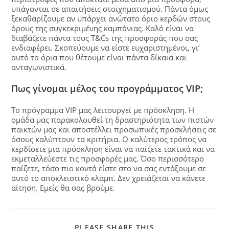
υπάγονται σε απαιτήσεις στοιχηματισμού. Πάντα όμως
ξεκαθαρίζουμε αν υπάρχει ανώτατο όριο κερδών στους
όρους της συγκεκριμένης καμπάνιας. Καλό είναι να
διαβάζετε πάντα τους T&Cs της προσφοράς που σας
ενδιαφέρει. Σκοπεύουμε να είστε ευχαριστημένοι, γι’
αυτό τα όρια που θέτουμε είναι πάντα δίκαια και
ανταγωνιστικά.
Πως γίνομαι μέλος του προγράμματος VIP;
Το πρόγραμμα VIP μας λειτουργεί με πρόσκληση. Η
ομάδα μας παρακολουθεί τη δραστηριότητα των πιστών
παικτών μας και αποστέλλει προσωπικές προσκλήσεις σε
όσους καλύπτουν τα κριτήρια. Ο καλύτερος τρόπος να
κερδίσετε μια πρόσκληση είναι να παίζετε τακτικά και να
εκμεταλλεύεστε τις προσφορές μας. Όσο περισσότερο
παίζετε, τόσο πιο κοντά είστε στο να σας εντάξουμε σε
αυτό το αποκλειστικό κλαμπ. Δεν χρειάζεται να κάνετε
αίτηση. Εμείς θα σας βρούμε.
PLEASE SHARE THIS