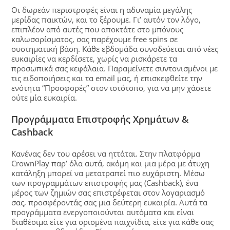
Οι δωρεάν περιστροφές είναι η αδυναμία μεγάλης
μερίδας παικτών, και το ξέρουμε. Γι’ αυτόν τον λόγο,
επιπλέον από αυτές που αποκτάτε στο μπόνους
καλωσορίσματος, σας παρέχουμε free spins σε
συστηματική βάση. Κάθε εβδομάδα συνοδεύεται από νέες
ευκαιρίες να κερδίσετε, χωρίς να ρισκάρετε τα
προσωπικά σας κεφάλαια. Παραμείνετε συντονισμένοι με
τις ειδοποιήσεις και τα email μας, ή επισκεφθείτε την
ενότητα “Προσφορές” στον ιστότοπο, για να μην χάσετε
ούτε μία ευκαιρία.
Προγράμματα Επιστροφής Χρημάτων &
Cashback
Κανένας δεν του αρέσει να ηττάται. Στην πλατφόρμα
CrownPlay παρ’ όλα αυτά, ακόμη και μια μέρα με άτυχη
κατάληξη μπορεί να μετατραπεί πιο ευχάριστη. Μέσω
των προγραμμάτων επιστροφής μας (Cashback), ένα
μέρος των ζημιών σας επιστρέφεται στον λογαριασμό
σας, προσφέροντάς σας μια δεύτερη ευκαιρία. Αυτά τα
προγράμματα ενεργοποιούνται αυτόματα και είναι
διαθέσιμα είτε για ορισμένα παιχνίδια, είτε για κάθε σας