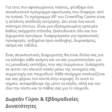
Για τους πιο αφοσιωμένους παίκτες, φτιάξαμε ένα
αποκλειστικό πρόγραμμα αφοσίωσης που διαφέρει από
τα τυπικά. Το πρόγραμμα VIP του CrownPlay Casino είναι
η απόλυτη απόδειξη εκτίμησης. Δεν είναι ένα κοινό
σύστημα πόντων. Είναι μια εξατομικευμένη εμπειρία.
Καθώς ανέρχεστε επίπεδα, ξεκλειδώνετε όλο και πιο
ξεχωριστά προνόμια. Αναφερόμαστε για προσωπικές
προσφορές, αυξημένα όρια ανάληψης, δωροκάρτες,
ακόμα και ταξίδια.
Ένας αποκλειστικός διαχειριστής θα είναι δίπλα σας για
να καλύψει κάθε ανάγκη και να σας γνωστοποιήσει για
τις μοναδικές εκπλήξεις που σας περιμένουν. Εισέρχεστε
σε αυτόν τον κλειστό κύκλο μέσω της συνεχούς σας
συμμετοχής και παιχνιδιού. Κάθε στοίχημα υπολογίζεται
και σας φέρνει πιο κοντά στην κορυφή. Σε αυτό το
σημείο, ανταμείβουμε όχι μόνο τα κέρδη, αλλά και την
ίδια την πίστη και το πάθος σας για το παιχνίδι.
Δωρεάν Γύροι & Εβδομαδιαίες
Δυνατότητες