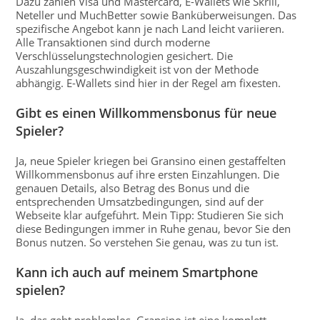
Dazu zählen Visa und Mastercard, E-Wallets wie Skrill,
Neteller und MuchBetter sowie Banküberweisungen. Das
spezifische Angebot kann je nach Land leicht variieren.
Alle Transaktionen sind durch moderne
Verschlüsselungstechnologien gesichert. Die
Auszahlungsgeschwindigkeit ist von der Methode
abhängig. E-Wallets sind hier in der Regel am fixesten.
Gibt es einen Willkommensbonus für neue
Spieler?
Ja, neue Spieler kriegen bei Gransino einen gestaffelten
Willkommensbonus auf ihre ersten Einzahlungen. Die
genauen Details, also Betrag des Bonus und die
entsprechenden Umsatzbedingungen, sind auf der
Webseite klar aufgeführt. Mein Tipp: Studieren Sie sich
diese Bedingungen immer in Ruhe genau, bevor Sie den
Bonus nutzen. So verstehen Sie genau, was zu tun ist.
Kann ich auch auf meinem Smartphone
spielen?