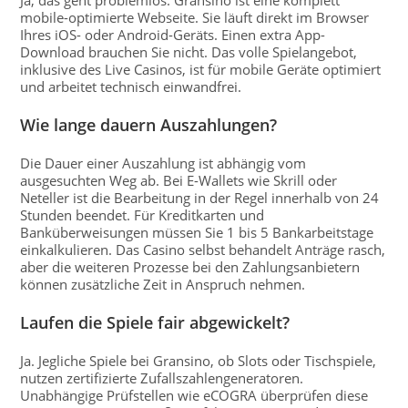
Ja, das geht problemlos. Gransino ist eine komplett
mobile-optimierte Webseite. Sie läuft direkt im Browser
Ihres iOS- oder Android-Geräts. Einen extra App-
Download brauchen Sie nicht. Das volle Spielangebot,
inklusive des Live Casinos, ist für mobile Geräte optimiert
und arbeitet technisch einwandfrei.
Wie lange dauern Auszahlungen?
Die Dauer einer Auszahlung ist abhängig vom
ausgesuchten Weg ab. Bei E-Wallets wie Skrill oder
Neteller ist die Bearbeitung in der Regel innerhalb von 24
Stunden beendet. Für Kreditkarten und
Banküberweisungen müssen Sie 1 bis 5 Bankarbeitstage
einkalkulieren. Das Casino selbst behandelt Anträge rasch,
aber die weiteren Prozesse bei den Zahlungsanbietern
können zusätzliche Zeit in Anspruch nehmen.
Laufen die Spiele fair abgewickelt?
Ja. Jegliche Spiele bei Gransino, ob Slots oder Tischspiele,
nutzen zertifizierte Zufallszahlengeneratoren.
Unabhängige Prüfstellen wie eCOGRA überprüfen diese