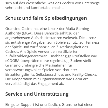
sich auf das Wesentliche, was das Zocken von unterwegs
sehr leicht und komfortabel macht.
Schutz und faire Spielbedingungen
Gransino Casino hat eine Lizenz der Malta Gaming
Authority (MGA). Diese Behörde zählt zu den
angesehensten Aufsichtsinstanzen weltweit. Die Lizenz
sichert strenge Vorgaben zum Spielerschutz, zur Fairness
der Spiele und zur finanziellen Zuverlässigkeit des
Casinos. Alle Spiele verwenden zertifizierten
Zufallszahlengeneratoren. Unabhängige Prüfstellen wie
eCOGRA überprüfen diese regelmäßig. Zudem stellt
Gransino umfangreiche Maßnahmen für
verantwortungsvolles Spielen vor, darunter
Einzahlungslimits, Selbstausschluss und Reality-Checks.
Die Kooperation mit Organisationen wie GamCare
vervollständigt das Engagement ab.
Service und Unterstützung
Ein guter Support ist unerlässlich. Gransino hat einen