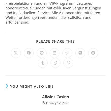
Freispielaktionen und ein VIP-Programm. Letzteres
honoriert treue Kunden mit exklusiven Vergünstigungen
und individuellem Service. Alle Aktionen sind mit fairen
Wettanforderungen verbunden, die realistisch und
erfüllbar sind.
PLEASE SHARE THIS
YOU MIGHT ALSO LIKE
Allwins Casino
January 12, 2026