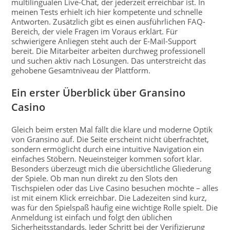
multilingualen Live-Chat, der jederzeit erreichbar ist. In
meinen Tests erhielt ich hier kompetente und schnelle
Antworten. Zusätzlich gibt es einen ausführlichen FAQ-
Bereich, der viele Fragen im Voraus erklärt. Für
schwierigere Anliegen steht auch der E-Mail-Support
bereit. Die Mitarbeiter arbeiten durchweg professionell
und suchen aktiv nach Lösungen. Das unterstreicht das
gehobene Gesamtniveau der Plattform.
Ein erster Überblick über Gransino
Casino
Gleich beim ersten Mal fällt die klare und moderne Optik
von Gransino auf. Die Seite erscheint nicht überfrachtet,
sondern ermöglicht durch eine intuitive Navigation ein
einfaches Stöbern. Neueinsteiger kommen sofort klar.
Besonders überzeugt mich die übersichtliche Gliederung
der Spiele. Ob man nun direkt zu den Slots den
Tischspielen oder das Live Casino besuchen möchte – alles
ist mit einem Klick erreichbar. Die Ladezeiten sind kurz,
was für den Spielspaß häufig eine wichtige Rolle spielt. Die
Anmeldung ist einfach und folgt den üblichen
Sicherheitsstandards. Jeder Schritt bei der Verifizierung