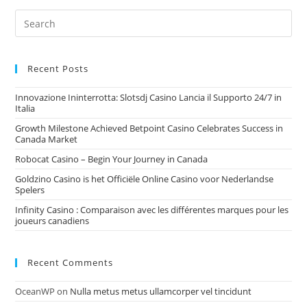
Recent Posts
Innovazione Ininterrotta: Slotsdj Casino Lancia il Supporto 24/7 in
Italia
Growth Milestone Achieved Betpoint Casino Celebrates Success in
Canada Market
Robocat Casino – Begin Your Journey in Canada
Goldzino Casino is het Officiële Online Casino voor Nederlandse
Spelers
Infinity Casino : Comparaison avec les différentes marques pour les
joueurs canadiens
Recent Comments
OceanWP
on
Nulla metus metus ullamcorper vel tincidunt