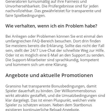
Generatoren turnusmäßig auf ihre Fairness und
Unvorhersehbarkeit. Die Prüfergebnisse sind für jeden
nachvollziehbar. Das gewährleistet für transparente und
faire Spielbedingungen.
Wie verhalten, wenn ich ein Problem habe?
Bei Anliegen oder Problemen können Sie erst einmal den
umfangreichen FAQ-Bereich besuchen. Dort drin finden
Sie meistens bereits die Erklärung. Sollte das nicht der Fall
sein, stellt der 24/7 Live-Chat der schnellste Weg zur Hilfe.
Oder ist es möglich eine E-Mail an den Support zu senden.
Die Support-Mitarbeiter sind sprachkundig, kompetent
und kümmern sich um eine Klärung.
Angebote und aktuelle Promotionen
Gransino hat transparente Bonusbedingungen, damit
Spieler dauerhaft zu binden. Der Willkommensbonus
wirkt attraktiv gestaffelt, und die Umsatzbedingungen sind
klar dargelegt. Das ist einen Pluspunkt, welchen viele
Spieler zu schätzen wissen. Neben dem Startbonus
existieren kontinuierliche Reload-Angebote,