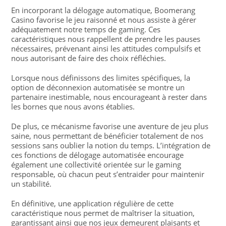
En incorporant la délogage automatique, Boomerang
Casino favorise le jeu raisonné et nous assiste à gérer
adéquatement notre temps de gaming. Ces
caractéristiques nous rappellent de prendre les pauses
nécessaires, prévenant ainsi les attitudes compulsifs et
nous autorisant de faire des choix réfléchies.
Lorsque nous définissons des limites spécifiques, la
option de déconnexion automatisée se montre un
partenaire inestimable, nous encourageant à rester dans
les bornes que nous avons établies.
De plus, ce mécanisme favorise une aventure de jeu plus
saine, nous permettant de bénéficier totalement de nos
sessions sans oublier la notion du temps. L’intégration de
ces fonctions de délogage automatisée encourage
également une collectivité orientée sur le gaming
responsable, où chacun peut s’entraider pour maintenir
un stabilité.
En définitive, une application régulière de cette
caractéristique nous permet de maîtriser la situation,
garantissant ainsi que nos jeux demeurent plaisants et