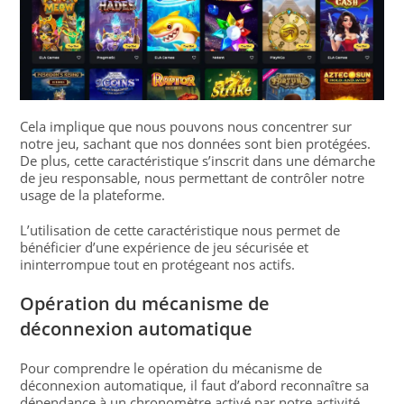
Cela implique que nous pouvons nous concentrer sur
notre jeu, sachant que nos données sont bien protégées.
De plus, cette caractéristique s’inscrit dans une démarche
de jeu responsable, nous permettant de contrôler notre
usage de la plateforme.
L’utilisation de cette caractéristique nous permet de
bénéficier d’une expérience de jeu sécurisée et
ininterrompue tout en protégeant nos actifs.
Opération du mécanisme de
déconnexion automatique
Pour comprendre le opération du mécanisme de
déconnexion automatique, il faut d’abord reconnaître sa
dépendance à un chronomètre activé par notre activité.