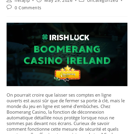
netajip
May 29, 2026
Uncategorized
0 Comments
On pourrait croire que laisser ses comptes en ligne
ouverts est aussi sûr que de fermer sa porte à clé, mais le
monde du jeu en ligne est semé d’embûches. Chez
Boomerang Casino, la fonction de déconnexion
automatique détaillée nous protège lorsque nous ne
sommes pas devant nos écrans. Curieux de savoir
comment fonctionne cette mesure de sécurité et quels