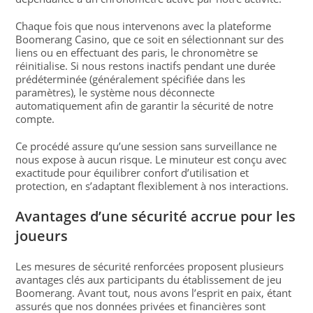
Chaque fois que nous intervenons avec la plateforme
Boomerang Casino, que ce soit en sélectionnant sur des
liens ou en effectuant des paris, le chronomètre se
réinitialise. Si nous restons inactifs pendant une durée
prédéterminée (généralement spécifiée dans les
paramètres), le système nous déconnecte
automatiquement afin de garantir la sécurité de notre
compte.
Ce procédé assure qu’une session sans surveillance ne
nous expose à aucun risque. Le minuteur est conçu avec
exactitude pour équilibrer confort d’utilisation et
protection, en s’adaptant flexiblement à nos interactions.
Avantages d’une sécurité accrue pour les
joueurs
Les mesures de sécurité renforcées proposent plusieurs
avantages clés aux participants du établissement de jeu
Boomerang. Avant tout, nous avons l’esprit en paix, étant
assurés que nos données privées et financières sont