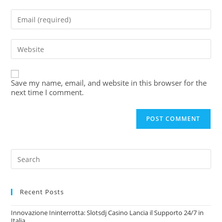
Save my name, email, and website in this browser for the
next time I comment.
Recent Posts
Innovazione Ininterrotta: Slotsdj Casino Lancia il Supporto 24/7 in
Italia