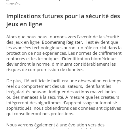
sensés.
Implications futures pour la sécurité des
jeux en ligne
Alors que nous nous tournons vers l’avenir de la sécurité
des jeux en ligne,
Boomerang Register
, il est évident que
les avancées technologiques auront un rôle crucial dans la
protection de nos expériences. Les normes de chiffrement
renforcés et les techniques d’identification biométrique
deviendront la norme, diminuant considérablement les
risques de compromission de données.
De plus, l’IA artificielle facilitera une observation en temps
réel du comportement des utilisateurs, identifiant les
irrégularités pouvant indiquer des actions malveillantes
ou des menaces à la sécurité. À mesure que les créateurs
intégreront des algorithmes d’apprentissage automatisé
sophistiqués, nous obtiendrons des données anticipatives
qui consolideront nos protections.
Nous verrons également à une évolution vers des