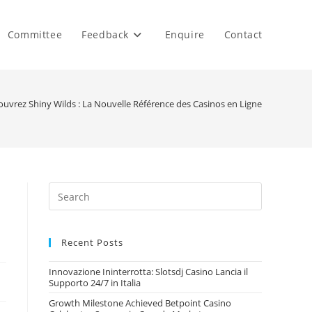
Committee
Feedback
Enquire
Contact
uvrez Shiny Wilds : La Nouvelle Référence des Casinos en Ligne
Recent Posts
Innovazione Ininterrotta: Slotsdj Casino Lancia il
Supporto 24/7 in Italia
Growth Milestone Achieved Betpoint Casino