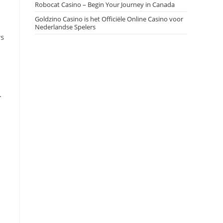
Robocat Casino – Begin Your Journey in Canada
Goldzino Casino is het Officiële Online Casino voor
Nederlandse Spelers
rs
.