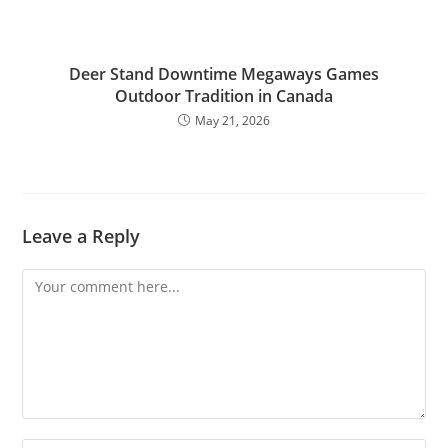
Deer Stand Downtime Megaways Games
Outdoor Tradition in Canada
May 21, 2026
Leave a Reply