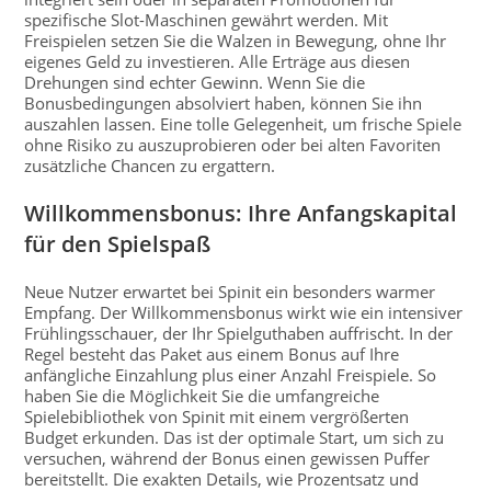
spezifische Slot-Maschinen gewährt werden. Mit
Freispielen setzen Sie die Walzen in Bewegung, ohne Ihr
eigenes Geld zu investieren. Alle Erträge aus diesen
Drehungen sind echter Gewinn. Wenn Sie die
Bonusbedingungen absolviert haben, können Sie ihn
auszahlen lassen. Eine tolle Gelegenheit, um frische Spiele
ohne Risiko zu auszuprobieren oder bei alten Favoriten
zusätzliche Chancen zu ergattern.
Willkommensbonus: Ihre Anfangskapital
für den Spielspaß
Neue Nutzer erwartet bei Spinit ein besonders warmer
Empfang. Der Willkommensbonus wirkt wie ein intensiver
Frühlingsschauer, der Ihr Spielguthaben auffrischt. In der
Regel besteht das Paket aus einem Bonus auf Ihre
anfängliche Einzahlung plus einer Anzahl Freispiele. So
haben Sie die Möglichkeit Sie die umfangreiche
Spielebibliothek von Spinit mit einem vergrößerten
Budget erkunden. Das ist der optimale Start, um sich zu
versuchen, während der Bonus einen gewissen Puffer
bereitstellt. Die exakten Details, wie Prozentsatz und