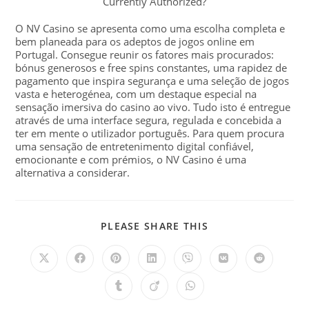
O NV Casino se apresenta como uma escolha completa e
bem planeada para os adeptos de jogos online em
Portugal. Consegue reunir os fatores mais procurados:
bónus generosos e free spins constantes, uma rapidez de
pagamento que inspira segurança e uma seleção de jogos
vasta e heterogénea, com um destaque especial na
sensação imersiva do casino ao vivo. Tudo isto é entregue
através de uma interface segura, regulada e concebida a
ter em mente o utilizador português. Para quem procura
uma sensação de entretenimento digital confiável,
emocionante e com prémios, o NV Casino é uma
alternativa a considerar.
PLEASE SHARE THIS