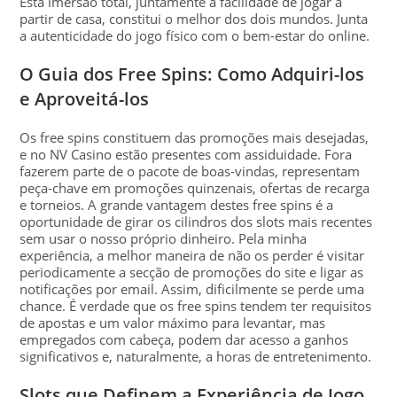
Esta imersão total, juntamente à facilidade de jogar a
partir de casa, constitui o melhor dos dois mundos. Junta
a autenticidade do jogo físico com o bem-estar do online.
O Guia dos Free Spins: Como Adquiri-los
e Aproveitá-los
Os free spins constituem das promoções mais desejadas,
e no NV Casino estão presentes com assiduidade. Fora
fazerem parte de o pacote de boas-vindas, representam
peça-chave em promoções quinzenais, ofertas de recarga
e torneios. A grande vantagem destes free spins é a
oportunidade de girar os cilindros dos slots mais recentes
sem usar o nosso próprio dinheiro. Pela minha
experiência, a melhor maneira de não os perder é visitar
periodicamente a secção de promoções do site e ligar as
notificações por email. Assim, dificilmente se perde uma
chance. É verdade que os free spins tendem ter requisitos
de apostas e um valor máximo para levantar, mas
empregados com cabeça, podem dar acesso a ganhos
significativos e, naturalmente, a horas de entretenimento.
Slots que Definem a Experiência de Jogo