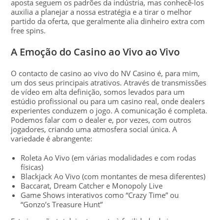
aposta seguem os padrões da indústria, mas conhecê-los
auxilia a planejar a nossa estratégia e a tirar o melhor
partido da oferta, que geralmente alia dinheiro extra com
free spins.
A Emoção do Casino ao Vivo ao Vivo
O contacto de casino ao vivo do NV Casino é, para mim,
um dos seus principais atrativos. Através de transmissões
de vídeo em alta definição, somos levados para um
estúdio profissional ou para um casino real, onde dealers
experientes conduzem o jogo. A comunicação é completa.
Podemos falar com o dealer e, por vezes, com outros
jogadores, criando uma atmosfera social única. A
variedade é abrangente:
Roleta Ao Vivo (em várias modalidades e com rodas
físicas)
Blackjack Ao Vivo (com montantes de mesa diferentes)
Baccarat, Dream Catcher e Monopoly Live
Game Shows interativos como “Crazy Time” ou
“Gonzo’s Treasure Hunt”