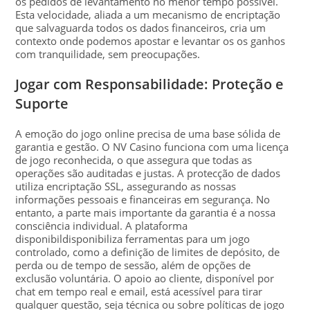
os pedidos de levantamento no menor tempo possível.
Esta velocidade, aliada a um mecanismo de encriptação
que salvaguarda todos os dados financeiros, cria um
contexto onde podemos apostar e levantar os os ganhos
com tranquilidade, sem preocupações.
Jogar com Responsabilidade: Proteção e
Suporte
A emoção do jogo online precisa de uma base sólida de
garantia e gestão. O NV Casino funciona com uma licença
de jogo reconhecida, o que assegura que todas as
operações são auditadas e justas. A protecção de dados
utiliza encriptação SSL, assegurando as nossas
informações pessoais e financeiras em segurança. No
entanto, a parte mais importante da garantia é a nossa
consciência individual. A plataforma
disponibildisponibiliza ferramentas para um jogo
controlado, como a definição de limites de depósito, de
perda ou de tempo de sessão, além de opções de
exclusão voluntária. O apoio ao cliente, disponível por
chat em tempo real e email, está acessível para tirar
qualquer questão, seja técnica ou sobre políticas de jogo