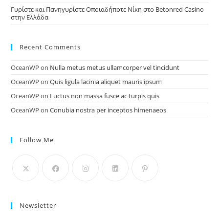
Γυρίστε και Πανηγυρίστε Οποιαδήποτε Νίκη στο Betonred Casino
στην Ελλάδα
Recent Comments
OceanWP
on
Nulla metus metus ullamcorper vel tincidunt
OceanWP
on
Quis ligula lacinia aliquet mauris ipsum
OceanWP
on
Luctus non massa fusce ac turpis quis
OceanWP
on
Conubia nostra per inceptos himenaeos
Follow Me
Newsletter