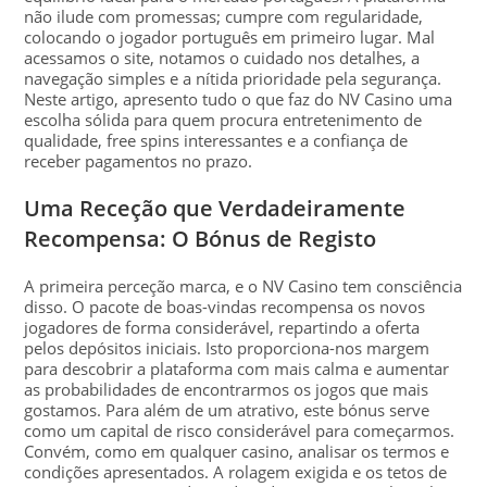
não ilude com promessas; cumpre com regularidade,
colocando o jogador português em primeiro lugar. Mal
acessamos o site, notamos o cuidado nos detalhes, a
navegação simples e a nítida prioridade pela segurança.
Neste artigo, apresento tudo o que faz do NV Casino uma
escolha sólida para quem procura entretenimento de
qualidade, free spins interessantes e a confiança de
receber pagamentos no prazo.
Uma Receção que Verdadeiramente
Recompensa: O Bónus de Registo
A primeira perceção marca, e o NV Casino tem consciência
disso. O pacote de boas-vindas recompensa os novos
jogadores de forma considerável, repartindo a oferta
pelos depósitos iniciais. Isto proporciona-nos margem
para descobrir a plataforma com mais calma e aumentar
as probabilidades de encontrarmos os jogos que mais
gostamos. Para além de um atrativo, este bónus serve
como um capital de risco considerável para começarmos.
Convém, como em qualquer casino, analisar os termos e
condições apresentados. A rolagem exigida e os tetos de