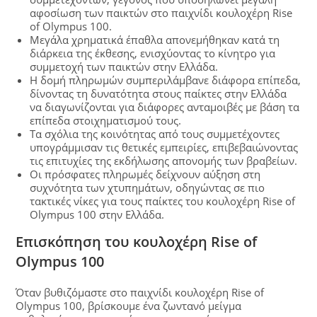
αφοσίωση των παικτών στο παιχνίδι κουλοχέρη Rise
of Olympus 100.
Μεγάλα χρηματικά έπαθλα απονεμήθηκαν κατά τη
διάρκεια της έκθεσης, ενισχύοντας το κίνητρο για
συμμετοχή των παικτών στην Ελλάδα.
Η δομή πληρωμών συμπεριλάμβανε διάφορα επίπεδα,
δίνοντας τη δυνατότητα στους παίκτες στην Ελλάδα
να διαγωνίζονται για διάφορες ανταμοιβές με βάση τα
επίπεδα στοιχηματισμού τους.
Τα σχόλια της κοινότητας από τους συμμετέχοντες
υπογράμμισαν τις θετικές εμπειρίες, επιβεβαιώνοντας
τις επιτυχίες της εκδήλωσης απονομής των βραβείων.
Οι πρόσφατες πληρωμές δείχνουν αύξηση στη
συχνότητα των χτυπημάτων, οδηγώντας σε πιο
τακτικές νίκες για τους παίκτες του κουλοχέρη Rise of
Olympus 100 στην Ελλάδα.
Επισκόπηση του κουλοχέρη Rise of
Olympus 100
Όταν βυθιζόμαστε στο παιχνίδι κουλοχέρη Rise of
Olympus 100, βρίσκουμε ένα ζωντανό μείγμα