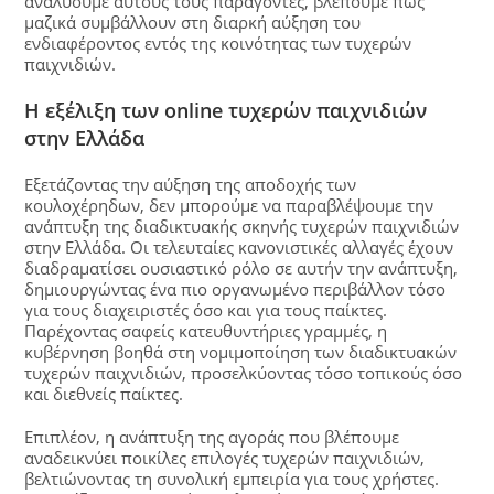
αναλύουμε αυτούς τους παράγοντες, βλέπουμε πώς
μαζικά συμβάλλουν στη διαρκή αύξηση του
ενδιαφέροντος εντός της κοινότητας των τυχερών
παιχνιδιών.
Η εξέλιξη των online τυχερών παιχνιδιών
στην Ελλάδα
Εξετάζοντας την αύξηση της αποδοχής των
κουλοχέρηδων, δεν μπορούμε να παραβλέψουμε την
ανάπτυξη της διαδικτυακής σκηνής τυχερών παιχνιδιών
στην Ελλάδα. Οι τελευταίες κανονιστικές αλλαγές έχουν
διαδραματίσει ουσιαστικό ρόλο σε αυτήν την ανάπτυξη,
δημιουργώντας ένα πιο οργανωμένο περιβάλλον τόσο
για τους διαχειριστές όσο και για τους παίκτες.
Παρέχοντας σαφείς κατευθυντήριες γραμμές, η
κυβέρνηση βοηθά στη νομιμοποίηση των διαδικτυακών
τυχερών παιχνιδιών, προσελκύοντας τόσο τοπικούς όσο
και διεθνείς παίκτες.
Επιπλέον, η ανάπτυξη της αγοράς που βλέπουμε
αναδεικνύει ποικίλες επιλογές τυχερών παιχνιδιών,
βελτιώνοντας τη συνολική εμπειρία για τους χρήστες.