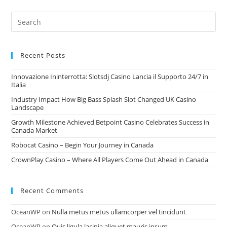
Recent Posts
Innovazione Ininterrotta: Slotsdj Casino Lancia il Supporto 24/7 in
Italia
Industry Impact How Big Bass Splash Slot Changed UK Casino
Landscape
Growth Milestone Achieved Betpoint Casino Celebrates Success in
Canada Market
Robocat Casino – Begin Your Journey in Canada
CrownPlay Casino – Where All Players Come Out Ahead in Canada
Recent Comments
OceanWP
on
Nulla metus metus ullamcorper vel tincidunt
OceanWP
on
Quis ligula lacinia aliquet mauris ipsum