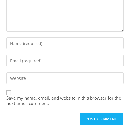
Save my name, email, and website in this browser for the
next time I comment.