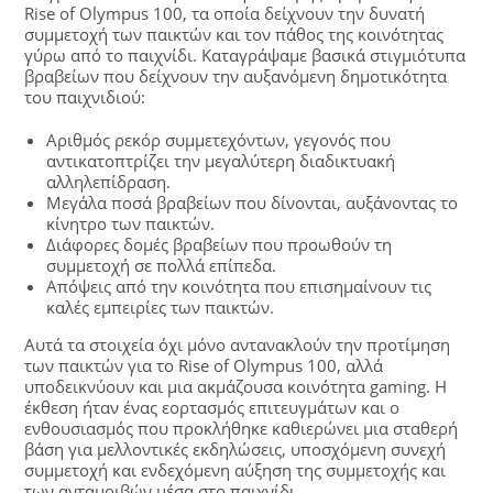
Rise of Olympus 100, τα οποία δείχνουν την δυνατή
συμμετοχή των παικτών και τον πάθος της κοινότητας
γύρω από το παιχνίδι. Καταγράψαμε βασικά στιγμιότυπα
βραβείων που δείχνουν την αυξανόμενη δημοτικότητα
του παιχνιδιού:
Αριθμός ρεκόρ συμμετεχόντων, γεγονός που
αντικατοπτρίζει την μεγαλύτερη διαδικτυακή
αλληλεπίδραση.
Μεγάλα ποσά βραβείων που δίνονται, αυξάνοντας το
κίνητρο των παικτών.
Διάφορες δομές βραβείων που προωθούν τη
συμμετοχή σε πολλά επίπεδα.
Απόψεις από την κοινότητα που επισημαίνουν τις
καλές εμπειρίες των παικτών.
Αυτά τα στοιχεία όχι μόνο αντανακλούν την προτίμηση
των παικτών για το Rise of Olympus 100, αλλά
υποδεικνύουν και μια ακμάζουσα κοινότητα gaming. Η
έκθεση ήταν ένας εορτασμός επιτευγμάτων και ο
ενθουσιασμός που προκλήθηκε καθιερώνει μια σταθερή
βάση για μελλοντικές εκδηλώσεις, υποσχόμενη συνεχή
συμμετοχή και ενδεχόμενη αύξηση της συμμετοχής και
των ανταμοιβών μέσα στο παιχνίδι.