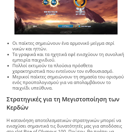
Οι παίκτες σημειώνουν ένα αρμονικό μείγμα σερί
νικών και ηττών.
Τα γραφικά και τα ηχητικά εφέ ενισχύουν τη συνολική
εμπειρία παιχνιδιού.
Πολλοί εκτιμούν τα πλούσια πρόσθετα
χαρακτηριστικά που εντείνουν τον ενθουσιασμό.
Μερικοί παίκτες σημειώνουν τη σημασία του ορισμού
ενός προϋπολογισμού για να απολαμβάνουν το
παιχνίδι υπεύθυνα.
Στρατηγικές για τη Μεγιστοποίηση των
Κερδών
Η κατανόηση αποτελεσματικών στρατηγικών μπορεί να
ενισχύσει σημαντικά τις δυνατότητές μας για αποδόσεις
στο slot Rise of Olympus 100. Πρώτον, θα πρέπει να