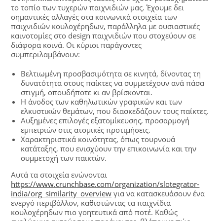
το τοπίο των τυχερών παιχνιδιών μας. Έχουμε δει
σημαντικές αλλαγές στα κοινωνικά στοιχεία των
παιχνιδιών κουλοχέρηδων, παράλληλα με ουσιαστικές
καινοτομίες στο design παιχνιδιών που στοχεύουν σε
διάφορα κοινά. Οι κύριοι παράγοντες
συμπεριλαμβάνουν:
Βελτιωμένη προσβασιμότητα σε κινητά, δίνοντας τη
δυνατότητα στους παίκτες να συμμετέχουν ανά πάσα
στιγμή, οπουδήποτε κι αν βρίσκονται.
Η άνοδος των καθηλωτικών γραφικών και των
ελκυστικών θεμάτων, που διασκεδάζουν τους παίκτες.
Αυξημένες επιλογές εξατομίκευσης, προσαρμογή
εμπειριών στις ατομικές προτιμήσεις.
Χαρακτηριστικά κοινότητας, όπως τουρνουά
κατάταξης, που ενισχύουν την επικοινωνία και την
συμμετοχή των παικτών.
Αυτά τα στοιχεία ενώνονται
https://www.crunchbase.com/organization/slotegrator-
india/org_similarity_overview
για να κατασκευάσουν ένα
ενεργό περιβάλλον, καθιστώντας τα παιχνίδια
κουλοχέρηδων πιο γοητευτικά από ποτέ. Καθώς