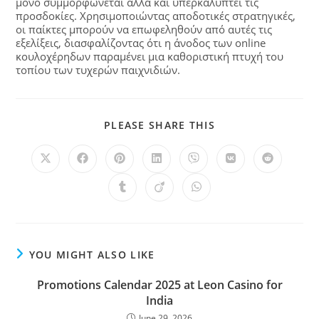
μόνο συμμορφώνεται αλλά και υπερκαλύπτει τις
προσδοκίες. Χρησιμοποιώντας αποδοτικές στρατηγικές,
οι παίκτες μπορούν να επωφεληθούν από αυτές τις
εξελίξεις, διασφαλίζοντας ότι η άνοδος των online
κουλοχέρηδων παραμένει μια καθοριστική πτυχή του
τοπίου των τυχερών παιχνιδιών.
PLEASE SHARE THIS
YOU MIGHT ALSO LIKE
Promotions Calendar 2025 at Leon Casino for
India
June 29, 2026