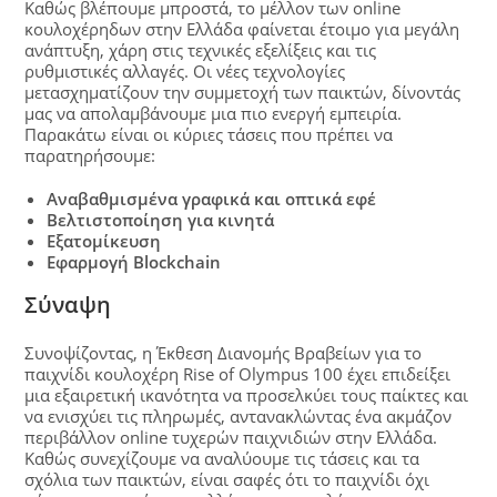
Καθώς βλέπουμε μπροστά, το μέλλον των online
κουλοχέρηδων στην Ελλάδα φαίνεται έτοιμο για μεγάλη
ανάπτυξη, χάρη στις τεχνικές εξελίξεις και τις
ρυθμιστικές αλλαγές. Οι νέες τεχνολογίες
μετασχηματίζουν την συμμετοχή των παικτών, δίνοντάς
μας να απολαμβάνουμε μια πιο ενεργή εμπειρία.
Παρακάτω είναι οι κύριες τάσεις που πρέπει να
παρατηρήσουμε:
Αναβαθμισμένα γραφικά και οπτικά εφέ
Βελτιστοποίηση για κινητά
Εξατομίκευση
Εφαρμογή Blockchain
Σύναψη
Συνοψίζοντας, η Έκθεση Διανομής Βραβείων για το
παιχνίδι κουλοχέρη Rise of Olympus 100 έχει επιδείξει
μια εξαιρετική ικανότητα να προσελκύει τους παίκτες και
να ενισχύει τις πληρωμές, αντανακλώντας ένα ακμάζον
περιβάλλον online τυχερών παιχνιδιών στην Ελλάδα.
Καθώς συνεχίζουμε να αναλύουμε τις τάσεις και τα
σχόλια των παικτών, είναι σαφές ότι το παιχνίδι όχι