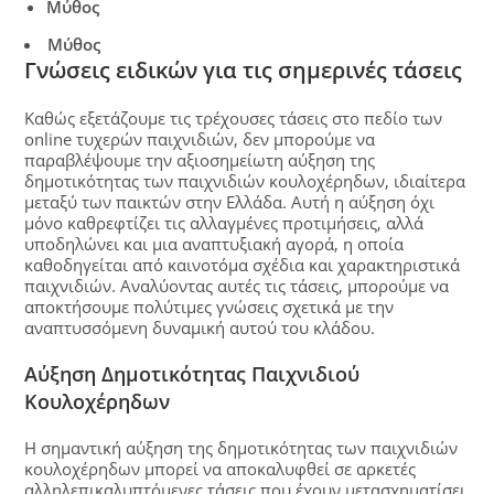
Μύθος
Μύθος
Γνώσεις ειδικών για τις σημερινές τάσεις
Καθώς εξετάζουμε τις τρέχουσες τάσεις στο πεδίο των
online τυχερών παιχνιδιών, δεν μπορούμε να
παραβλέψουμε την αξιοσημείωτη αύξηση της
δημοτικότητας των παιχνιδιών κουλοχέρηδων, ιδιαίτερα
μεταξύ των παικτών στην Ελλάδα. Αυτή η αύξηση όχι
μόνο καθρεφτίζει τις αλλαγμένες προτιμήσεις, αλλά
υποδηλώνει και μια αναπτυξιακή αγορά, η οποία
καθοδηγείται από καινοτόμα σχέδια και χαρακτηριστικά
παιχνιδιών. Αναλύοντας αυτές τις τάσεις, μπορούμε να
αποκτήσουμε πολύτιμες γνώσεις σχετικά με την
αναπτυσσόμενη δυναμική αυτού του κλάδου.
Αύξηση Δημοτικότητας Παιχνιδιού
Κουλοχέρηδων
Η σημαντική αύξηση της δημοτικότητας των παιχνιδιών
κουλοχέρηδων μπορεί να αποκαλυφθεί σε αρκετές
αλληλεπικαλυπτόμενες τάσεις που έχουν μετασχηματίσει