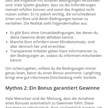
dass alle Angebote mit unfairen Bedingungen verbunden
sind. Viele Spieler glauben, dass sie die Anforderungen
niemals erfüllen können und somit das Angebot nicht
nutzen sollten. Es ist jedoch wichtig, die verschiedenen
Arten von Boni und deren Bedingungen besser zu
verstehen. Die Realität sieht folgendermaßen aus:
Es gibt Boni ohne Umsatzbedingungen, bei denen du
deine Gewinne direkt abheben kannst.
Manche Boni erfordern einen Mindestumsatz, sind
aber dennoch fair und erreichbar.
Transparente Anbieter geben klare Informationen zu
den Bedingungen an, sodass du informiert entscheiden
kannst.
Um sicherzugehen, solltest du die Bedingungen immer
genau lesen, bevor du einen Bonus annimmst. Langfristig
bringt eine gut informierte Entscheidung mehr Vorteile.
Mythos 2: Ein Bonus garantiert Gewinne
Viele Menschen sind der Meinung, dass die Annahme
eines Bonuses automatisch zu Gewinnen führt. Diese
Annahme ist jedoch falsch. Boni sind lediglich Anreize, um