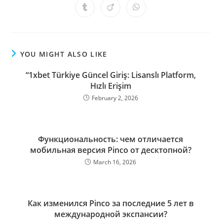
YOU MIGHT ALSO LIKE
“1xbet Türkiye Güncel Giriş: Lisanslı Platform,
Hızlı Erişim
February 2, 2026
Функциональность: чем отличается
мобильная версия Pinco от десктопной?
March 16, 2026
Как изменился Pinco за последние 5 лет в
международной экспансии?