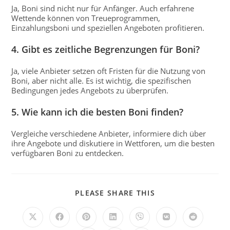
Ja, Boni sind nicht nur für Anfänger. Auch erfahrene
Wettende können von Treueprogrammen,
Einzahlungsboni und speziellen Angeboten profitieren.
4. Gibt es zeitliche Begrenzungen für Boni?
Ja, viele Anbieter setzen oft Fristen für die Nutzung von
Boni, aber nicht alle. Es ist wichtig, die spezifischen
Bedingungen jedes Angebots zu überprüfen.
5. Wie kann ich die besten Boni finden?
Vergleiche verschiedene Anbieter, informiere dich über
ihre Angebote und diskutiere in Wettforen, um die besten
verfügbaren Boni zu entdecken.
PLEASE SHARE THIS