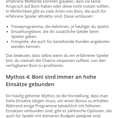
erfahrene Wettende könnten glauben, dass sie keine
Anspruch auf Boni haben oder diese nicht nutzen sollten.
In Wirklichkeit gibt es viele Arten von Boni, die auch für
erfahrene Spieler attraktiv sind. Diese umfassen:
Treueprogramme, die belohnen, je häufiger du spielst.
Einzahlungsboni, die dir zusätzliche Gelder beim
Spielen geben.
Freispiele, die auch für bestehende Kunden angeboten
werden können.
Das bedeutet, dass selbst wenn du ein erfahrener Spieler
bist, du niemals die Chance verpassen solltest, von den
verfügbaren Boni zu profitieren.
Mythos 4: Boni sind immer an hohe
Einsätze gebunden
Ein häufig gehörter Mythos ist die Vorstellung, dass man
hohe Einsätze tätigen muss, um einen Bonus zu erhalten.
Während einige Programme tatsächlich mit höheren
Einsätzen verbunden sind, gibt es zahlreiche Optionen, die
auch für Spieler mit kleineren Budgets geeignet sind.