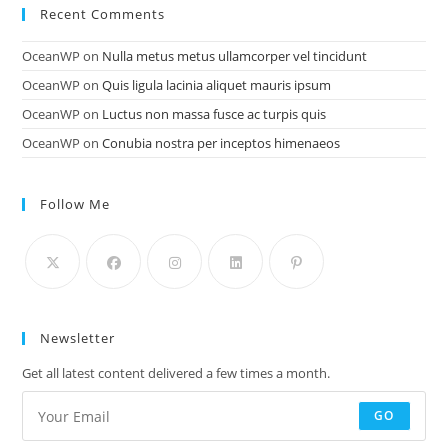
Recent Comments
OceanWP
on
Nulla metus metus ullamcorper vel tincidunt
OceanWP
on
Quis ligula lacinia aliquet mauris ipsum
OceanWP
on
Luctus non massa fusce ac turpis quis
OceanWP
on
Conubia nostra per inceptos himenaeos
Follow Me
Newsletter
Get all latest content delivered a few times a month.
GO